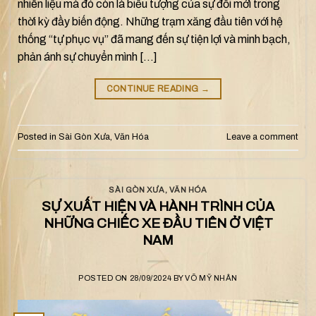
nhiên liệu mà đó còn là biểu tượng của sự đổi mới trong
thời kỳ đầy biến động. Những trạm xăng đầu tiên với hệ
thống “tự phục vụ” đã mang đến sự tiện lợi và minh bạch,
phản ánh sự chuyển mình […]
CONTINUE READING
→
Posted in
Sài Gòn Xưa
,
Văn Hóa
Leave a comment
SÀI GÒN XƯA
,
VĂN HÓA
SỰ XUẤT HIỆN VÀ HÀNH TRÌNH CỦA
NHỮNG CHIẾC XE ĐẦU TIÊN Ở VIỆT
NAM
POSTED ON
28/09/2024
BY
VÕ MỸ NHÂN