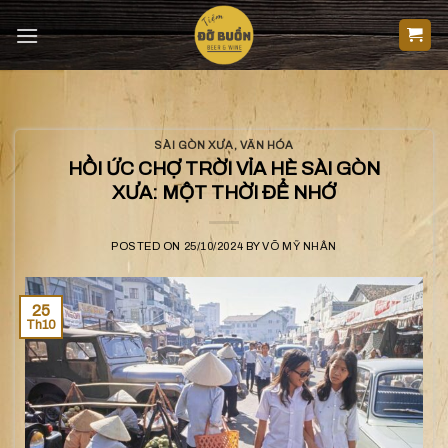
Skip
to
content
SÀI GÒN XƯA
,
VĂN HÓA
HỒI ỨC CHỢ TRỜI VỈA HÈ SÀI GÒN
XƯA: MỘT THỜI ĐỂ NHỚ
POSTED ON
25/10/2024
BY
VÕ MỸ NHÂN
25
Th10