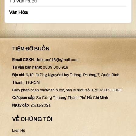
Tư Vấn Rượu
Văn Hóa
TIỆM ĐỠ BUỒN
Email CSKH:
dobuon918@gmail.com
Tư vấn bán hàng:
0839 000 918
Địa chỉ:
9/18, Đường Nguyễn Huy Tưởng, Phường 7, Quận Bình
Thạnh, TP.HCM
Giấy phép phân phối/bán buôn/bán lẻ rượu số 01/2021TSCORE
Cơ quan cấp:
Sở Công Thương Thành Phố Hồ Chí Minh
Ngày cấp:
25/11/2021
VỀ CHÚNG TÔI
Liên Hệ