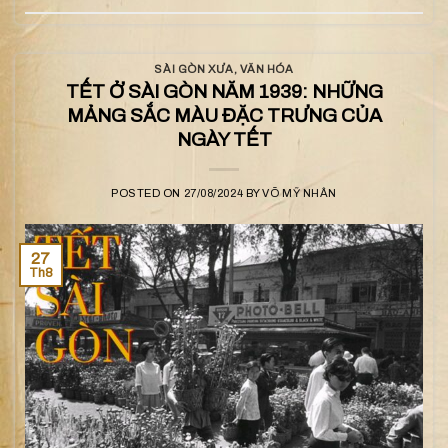
SÀI GÒN XƯA
,
VĂN HÓA
TẾT Ở SÀI GÒN NĂM 1939: NHỮNG
MẢNG SẮC MÀU ĐẶC TRƯNG CỦA
NGÀY TẾT
POSTED ON
27/08/2024
BY
VÕ MỸ NHÂN
27
Th8