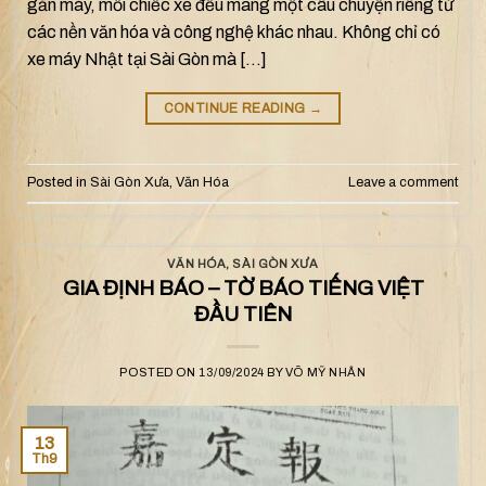
gắn máy, mỗi chiếc xe đều mang một câu chuyện riêng từ
các nền văn hóa và công nghệ khác nhau. Không chỉ có
xe máy Nhật tại Sài Gòn mà […]
CONTINUE READING
→
Posted in
Sài Gòn Xưa
,
Văn Hóa
Leave a comment
VĂN HÓA
,
SÀI GÒN XƯA
GIA ĐỊNH BÁO – TỜ BÁO TIẾNG VIỆT
ĐẦU TIÊN
POSTED ON
13/09/2024
BY
VÕ MỸ NHÂN
13
Th9