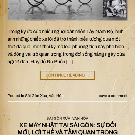
Trong ký ức của nhiều người dân miền Tây Nam Bộ, hình
ảnh những chiếc xe lôi đã trở thành biểu tượng của một
thời đã qua, một thời kỳ mà loại phương tiện này phổ biến
và đóng vai trò quan trọng trong đời sống hằng ngày của
người dân. Hãy để Đỡ Buồn […]
CONTINUE READING
→
Posted in
Sài Gòn Xưa
,
Văn Hóa
Leave a comment
SÀI GÒN XƯA
,
VĂN HÓA
XE MÁY NHẬT TẠI SÀI GÒN: SỰ ĐỔI
MỚI, LỢI THẾ VÀ TẦM QUAN TRONG