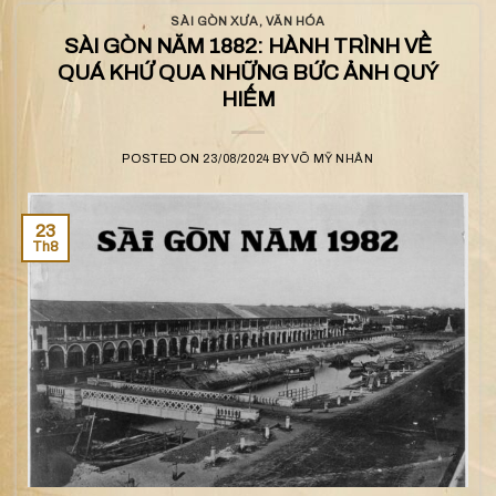
SÀI GÒN XƯA
,
VĂN HÓA
SÀI GÒN NĂM 1882: HÀNH TRÌNH VỀ
QUÁ KHỨ QUA NHỮNG BỨC ẢNH QUÝ
HIẾM
POSTED ON
23/08/2024
BY
VÕ MỸ NHÂN
23
Th8