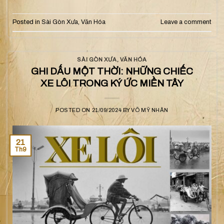
Posted in
Sài Gòn Xưa
,
Văn Hóa
Leave a comment
SÀI GÒN XƯA
,
VĂN HÓA
GHI DẤU MỘT THỜI: NHỮNG CHIẾC
XE LÔI TRONG KÝ ỨC MIỀN TÂY
POSTED ON
21/09/2024
BY
VÕ MỸ NHÂN
21
Th9