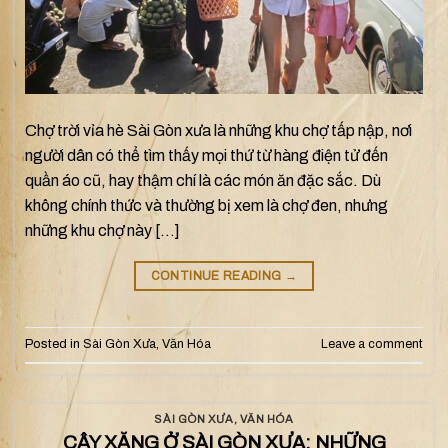
Chợ trời vỉa hè Sài Gòn xưa là những khu chợ tấp nập, nơi
người dân có thể tìm thấy mọi thứ từ hàng điện tử đến
quần áo cũ, hay thậm chí là các món ăn đặc sắc. Dù
không chính thức và thường bị xem là chợ đen, nhưng
những khu chợ này […]
CONTINUE READING
→
Posted in
Sài Gòn Xưa
,
Văn Hóa
Leave a comment
SÀI GÒN XƯA
,
VĂN HÓA
CÂY XĂNG Ở SÀI GÒN XƯA: NHỮNG