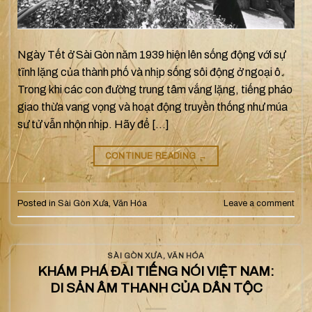
Ngày Tết ở Sài Gòn năm 1939 hiện lên sống động với sự
tĩnh lặng của thành phố và nhịp sống sôi động ở ngoại ô.
Trong khi các con đường trung tâm vắng lặng, tiếng pháo
giao thừa vang vọng và hoạt động truyền thống như múa
sư tử vẫn nhộn nhịp. Hãy để […]
CONTINUE READING
→
Posted in
Sài Gòn Xưa
,
Văn Hóa
Leave a comment
SÀI GÒN XƯA
,
VĂN HÓA
KHÁM PHÁ ĐÀI TIẾNG NÓI VIỆT NAM:
DI SẢN ÂM THANH CỦA DÂN TỘC