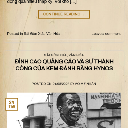
động qua nhiều thập kỷ. Với kho […]
CONTINUE READING
→
Posted in
Sài Gòn Xưa
,
Văn Hóa
Leave a comment
SÀI GÒN XƯA
,
VĂN HÓA
ĐỈNH CAO QUẢNG CÁO VÀ SỰ THÀNH
CÔNG CỦA KEM ĐÁNH RĂNG HYNOS
POSTED ON
24/08/2024
BY
VÕ MỸ NHÂN
24
Th8