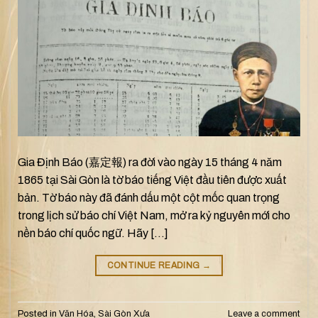
Gia Định Báo (嘉定報) ra đời vào ngày 15 tháng 4 năm
1865 tại Sài Gòn là tờ báo tiếng Việt đầu tiên được xuất
bản. Tờ báo này đã đánh dấu một cột mốc quan trọng
trong lịch sử báo chí Việt Nam, mở ra kỷ nguyên mới cho
nền báo chí quốc ngữ. Hãy […]
CONTINUE READING
→
Posted in
Văn Hóa
,
Sài Gòn Xưa
Leave a comment