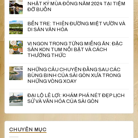
NHẬT KÝ MÙA ĐÔNG NĂM 2024 TẠI TIỆM
ĐỠ BUỒN
BẾN TRE: THIÊN ĐƯỜNG MIỆT VƯỜN VÀ
DI SẢN VĂN HÓA
VỊ NGON TRONG TỪNG MIẾNG ĂN: ĐẶC
SẢN KON TUM NỔI BẬT VÀ CÁCH
THƯỞNG THỨC
NHỮNG CÂU CHUYỆN ĐẰNG SAU CÁC
BÙNG BINH CỦA SÀI GÒN XƯA TRONG
NHỮNG VÒNG XOAY
ĐẠI LỘ LÊ LỢI: KHÁM PHÁ NÉT ĐẸP LỊCH
SỬ VÀ VĂN HÓA CỦA SÀI GÒN
CHUYÊN MỤC