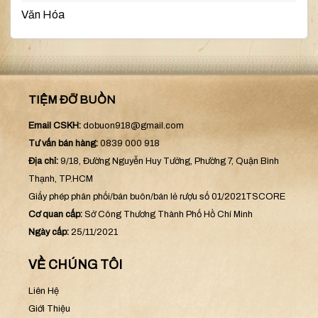
Văn Hóa
TIỆM ĐỠ BUỒN
Email CSKH:
dobuon918@gmail.com
Tư vấn bán hàng:
0839 000 918
Địa chỉ:
9/18, Đường Nguyễn Huy Tưởng, Phường 7, Quận Bình
Thạnh, TP.HCM
Giấy phép phân phối/bán buôn/bán lẻ rượu số 01/2021TSCORE
Cơ quan cấp:
Sở Công Thương Thành Phố Hồ Chí Minh
Ngày cấp:
25/11/2021
VỀ CHÚNG TÔI
Liên Hệ
Giới Thiệu