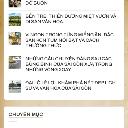
ĐỠ BUỒN
BẾN TRE: THIÊN ĐƯỜNG MIỆT VƯỜN VÀ
DI SẢN VĂN HÓA
VỊ NGON TRONG TỪNG MIẾNG ĂN: ĐẶC
SẢN KON TUM NỔI BẬT VÀ CÁCH
THƯỞNG THỨC
NHỮNG CÂU CHUYỆN ĐẰNG SAU CÁC
BÙNG BINH CỦA SÀI GÒN XƯA TRONG
NHỮNG VÒNG XOAY
ĐẠI LỘ LÊ LỢI: KHÁM PHÁ NÉT ĐẸP LỊCH
SỬ VÀ VĂN HÓA CỦA SÀI GÒN
CHUYÊN MỤC