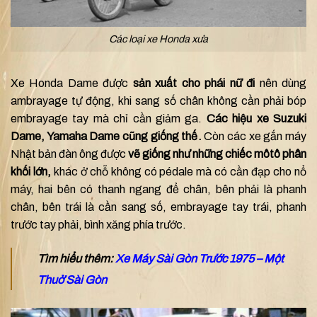
Các loại xe Honda xưa
Xe Honda Dame được
sản xuất cho phái nữ đi
nên dùng
ambrayage tự động, khi sang số chân không cần phải bóp
embrayage tay mà chỉ cần giảm ga.
Các hiệu xe Suzuki
Dame, Yamaha Dame cũng giống thế.
Còn các xe gắn máy
Nhật bản đàn ông được
vẽ giống như những chiếc môtô phân
khối lớn,
khác ở chỗ không có pédale mà có cần đạp cho nổ
máy, hai bên có thanh ngang để chân, bên phải là phanh
chân, bên trái là cần sang số, embrayage tay trái, phanh
trước tay phải, bình xăng phía trước.
Tìm hiểu thêm:
Xe Máy Sài Gòn Trước 1975 – Một
Thuở Sài Gòn