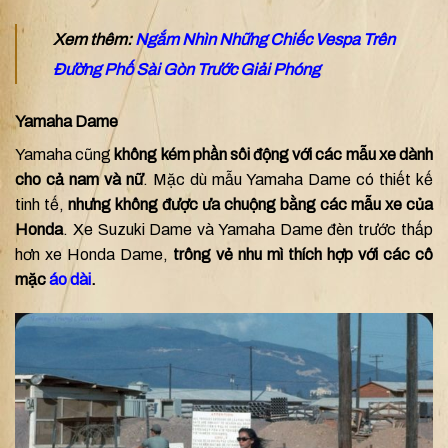
Xem thêm:
Ngắm Nhìn Những Chiếc Vespa Trên
Đường Phố Sài Gòn Trước Giải Phóng
Yamaha Dame
Yamaha cũng
không kém phần sôi động với các mẫu xe dành
cho cả nam và nữ
. Mặc dù mẫu Yamaha Dame có thiết kế
tinh tế,
nhưng không được ưa chuộng bằng các mẫu xe của
Honda
. Xe Suzuki Dame và Yamaha Dame đèn trước thấp
hơn xe Honda Dame,
trông vẻ nhu mì thích hợp với các cô
mặc
áo dài
.