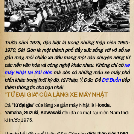
Trước năm 1975, đặc biệt là trong những thập niên 1950-
1970, Sài Gòn là một thành phố đầy sức sống với vô số xe
gắn máy, mỗi chiếc xe đều mang một câu chuyện riêng từ
các nền văn hóa và công nghệ khác nhau. Không chỉ có
xe
máy Nhật tại Sài Gòn
mà còn có những mẫu xe máy phổ
biến khác trong thời kỳ đó, từ Pháp, Ý, Đức. Để
Đỡ Buồn
tiếp
thêm thông tin cho bạn nhé!
“TỨ ĐẠI GIA” CỦA LÀNG XE MÁY NHẬT
Cả
“tứ đại gia”
của làng xe gắn máy Nhật là
Honda,
Yamaha, Suzuki, Kawasaki
đều đã có mặt tại miền Nam thời
kì trước 1975.
Honda bắt đầu xuất hiện ở Sài Gòn vào
giữa thập niên 1960
,