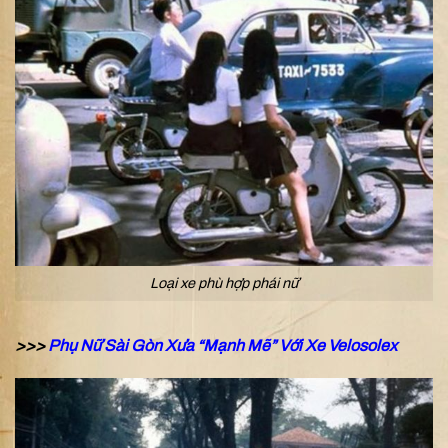
Loại xe phù hợp phái nữ
>>>
Phụ Nữ Sài Gòn Xưa “Mạnh Mẽ” Với Xe Velosolex