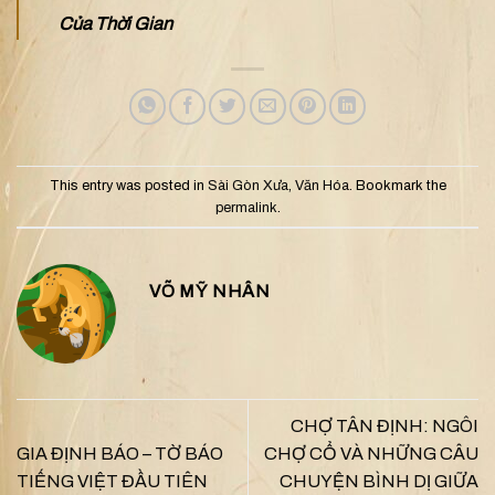
Của Thời Gian
This entry was posted in
Sài Gòn Xưa
,
Văn Hóa
. Bookmark the
permalink
.
VÕ MỸ NHÂN
CHỢ TÂN ĐỊNH: NGÔI
GIA ĐỊNH BÁO – TỜ BÁO
CHỢ CỔ VÀ NHỮNG CÂU
TIẾNG VIỆT ĐẦU TIÊN
CHUYỆN BÌNH DỊ GIỮA