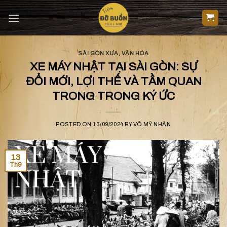
Skip
to
content
SÀI GÒN XƯA
,
VĂN HÓA
XE MÁY NHẬT TẠI SÀI GÒN: SỰ
ĐỔI MỚI, LỢI THẾ VÀ TẦM QUAN
TRONG TRONG KÝ ỨC
POSTED ON
13/09/2024
BY
VÕ MỸ NHÂN
13
Th9