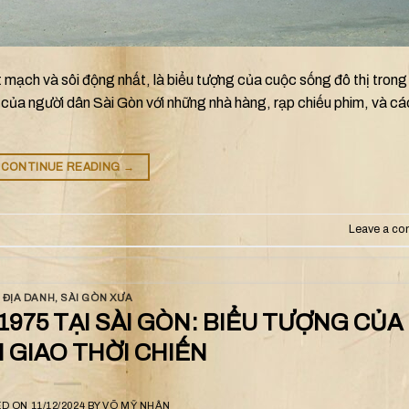
 mạch và sôi động nhất, là biểu tượng của cuộc sống đô thị trong
h của người dân Sài Gòn với những nhà hàng, rạp chiếu phim, và c
CONTINUE READING
→
Leave a c
ĐỊA DANH
,
SÀI GÒN XƯA
1975 TẠI SÀI GÒN: BIỂU TƯỢNG CỦA
 GIAO THỜI CHIẾN
ED ON
11/12/2024
BY
VÕ MỸ NHÂN