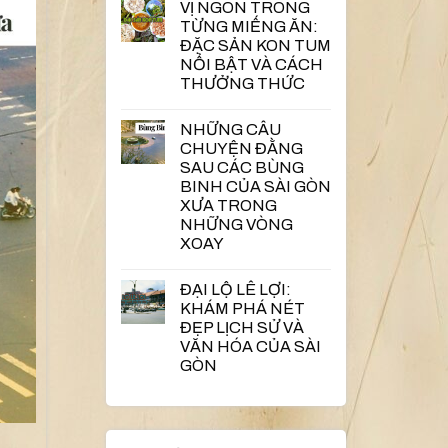
VỊ NGON TRONG
TỪNG MIẾNG ĂN:
ĐẶC SẢN KON TUM
NỔI BẬT VÀ CÁCH
THƯỞNG THỨC
NHỮNG CÂU
CHUYỆN ĐẰNG
SAU CÁC BÙNG
BINH CỦA SÀI GÒN
XƯA TRONG
NHỮNG VÒNG
XOAY
ĐẠI LỘ LÊ LỢI:
KHÁM PHÁ NÉT
ĐẸP LỊCH SỬ VÀ
VĂN HÓA CỦA SÀI
GÒN