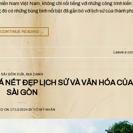
iền Nam Việt Nam, không chỉ nổi tiếng với những công trình kiến 
ng đó có những bùng binh nổi bật đã gắn bó với lịch sử của thành p
CONTINUE READING
→
Leave a c
SÀI GÒN XƯA
,
ĐỊA DANH
HÁ NÉT ĐẸP LỊCH SỬ VÀ VĂN HÓA CỦA
SÀI GÒN
ED ON
17/12/2024
BY
VÕ MỸ NHÂN