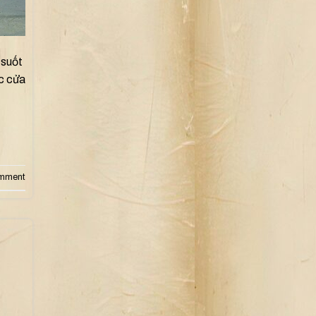
 suốt
ác cửa
omment