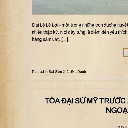
Đại Lộ Lê Lợi – một trong những con đường huyết
nhiều thập kỷ. Nơi đây từng là điểm đến yêu thíc
hàng sầm uất, […]
Posted in
Sài Gòn Xưa
,
Địa Danh
TÒA ĐẠI SỨ MỸ TRƯỚC 
NGOẠI
POST