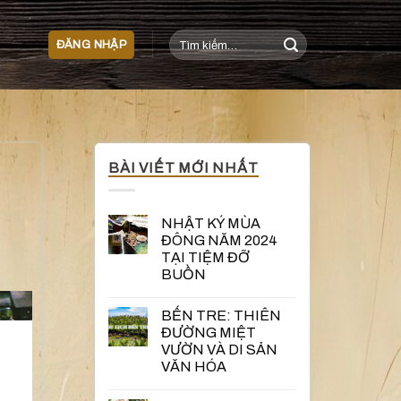
Tìm
ĐĂNG NHẬP
kiếm:
BÀI VIẾT MỚI NHẤT
NHẬT KÝ MÙA
ĐÔNG NĂM 2024
TẠI TIỆM ĐỠ
BUỒN
BẾN TRE: THIÊN
ĐƯỜNG MIỆT
VƯỜN VÀ DI SẢN
VĂN HÓA