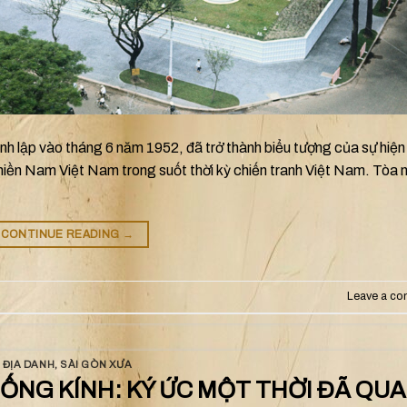
nh lập vào tháng 6 năm 1952, đã trở thành biểu tượng của sự hiện
miền Nam Việt Nam trong suốt thời kỳ chiến tranh Việt Nam. Tòa 
CONTINUE READING
→
Leave a c
ĐỊA DANH
,
SÀI GÒN XƯA
 ỐNG KÍNH: KÝ ỨC MỘT THỜI ĐÃ QUA