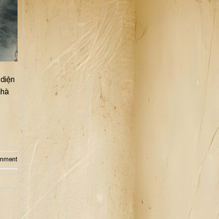
 diện
nhà
omment