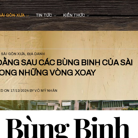
SÀI GÒN XƯA
TIN TỨC
KIẾN THỨC
SÀI GÒN XƯA
,
ĐỊA DANH
ẰNG SAU CÁC BÙNG BINH CỦA SÀI
RONG NHỮNG VÒNG XOAY
ED ON
17/12/2024
BY
VÕ MỸ NHÂN