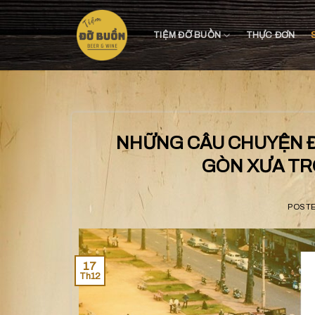
Skip
to
TIỆM ĐỠ BUỒN
THỰC ĐƠN
content
NHỮNG CÂU CHUYỆN Đ
GÒN XƯA T
POST
17
Th12