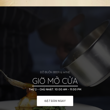
ĐỠ BUỒN BEER & WINE
GIỜ MỞ CỬA
THỨ 2 – CHỦ NHẬT: 10:00 AM – 11:00 PM
ĐẶT BÀN NGAY