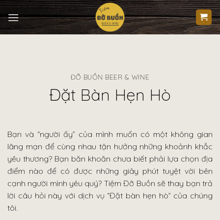
Skip
to
content
ĐỠ BUỒN BEER & WINE
Đặt Bàn Hẹn Hò
Bạn và “người ấy” của mình muốn có một không gian
lãng mạn để cùng nhau tận hưởng những khoảnh khắc
yêu thương? Bạn băn khoăn chưa biết phải lựa chọn địa
điểm nào để có được những giây phút tuyệt vời bên
cạnh người mình yêu quý? Tiệm Đỡ Buồn sẽ thay bạn trả
lời câu hỏi này với dịch vụ “Đặt bàn hẹn hò” của chúng
tôi.