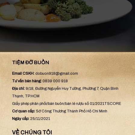
TIỆM ĐỠ BUỒN
Email CSKH:
dobuon918@gmail.com
Tư vấn bán hàng:
0839 000 918
Địa chỉ:
9/18, Đường Nguyễn Huy Tưởng, Phường 7, Quận Bình
Thạnh, TP.HCM
Giấy phép phân phối/bán buôn/bán lẻ rượu số 01/2021TSCORE
Cơ quan cấp:
Sở Công Thương Thành Phố Hồ Chí Minh
Ngày cấp:
25/11/2021
VỀ CHÚNG TÔI