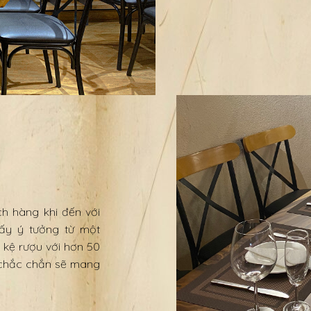
h hàng khi đến với
ấy ý tưởng từ một
kệ rượu với hơn 50
 chắc chắn sẽ mang