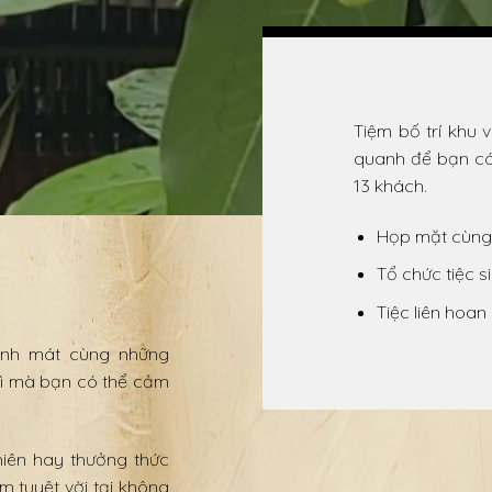
Tiệm bố trí khu 
quanh để bạn có 
13 khách.
Họp mặt cùng
Tổ chức tiệc s
Tiệc liên hoan
xanh mát cùng những
gì mà bạn có thể cảm
hiên hay thưởng thức
m tuyệt vời tại không