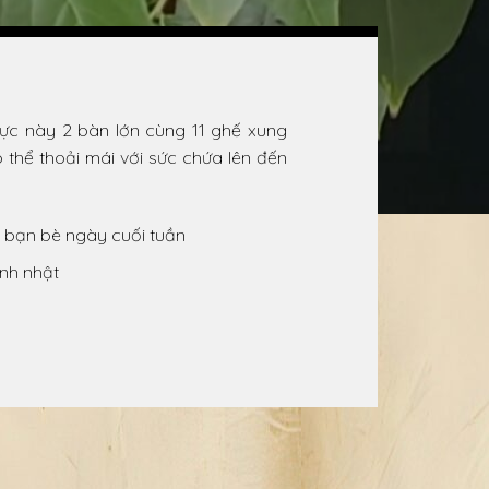
vực này 2 bàn lớn cùng 11 ghế xung
thể thoải mái với sức chứa lên đến
 bạn bè ngày cuối tuần
inh nhật