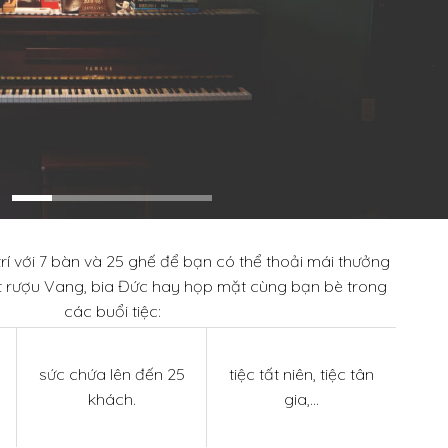
í với 7 bàn và 25 ghế để bạn có thể thoải mái thưởng
t rượu Vang, bia Đức hay họp mặt cùng bạn bè trong
các buổi tiệc:
sức chứa lên đến 25
tiệc tất niên, tiệc tân
khách.
gia,…