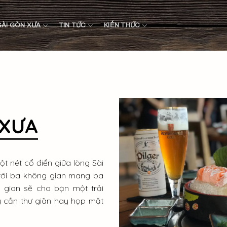
SÀI GÒN XƯA
TIN TỨC
KIẾN THỨC
 XƯA
t nét cổ điển giữa lòng Sài
 với ba không gian mang ba
 gian sẽ cho bạn một trải
y cần thư giãn hay họp mặt