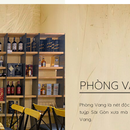
PHÒNG 
Phòng Vang là nét độc
tuýp Sài Gòn xưa mà 
Vang.