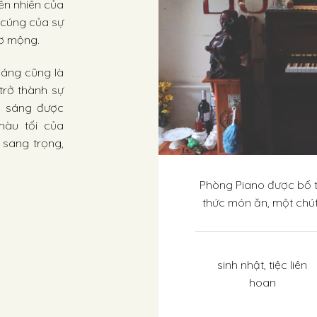
iên nhiên của
 cúng của sự
hơ mộng.
sáng cũng là
trở thành sự
h sáng được
màu tối của
 sang trọng,
Phòng Piano được bố tr
thức món ăn, một chú
sinh nhật, tiệc liên
hoan