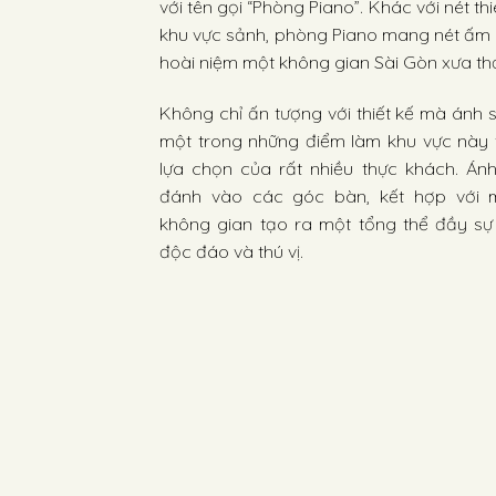
với tên gọi “Phòng Piano”. Khác với nét th
khu vực sảnh, phòng Piano mang nét ấm
hoài niệm một không gian Sài Gòn xưa t
Không chỉ ấn tượng với thiết kế mà ánh 
một trong những điểm làm khu vực này 
lựa chọn của rất nhiều thực khách. Án
đánh vào các góc bàn, kết hợp với 
không gian tạo ra một tổng thể đầy sự
độc đáo và thú vị.