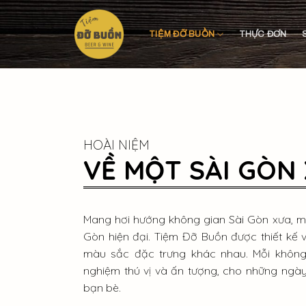
Skip
to
TIỆM ĐỠ BUỒN
THỰC ĐƠN
content
HOÀI NIỆM
VỀ MỘT SÀI GÒN
Mang hơi hướng không gian Sài Gòn xưa, mộ
Gòn hiện đại. Tiệm Đỡ Buồn được thiết kế
màu sắc đặc trưng khác nhau. Mỗi không
nghiệm thú vị và ấn tượng, cho những ngà
bạn bè.