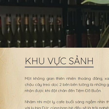
KHU VỰC SẢNH
Một không gian thiên nhiên thoáng đãng, 
chậu cây treo dọc 2 bên bên tường là những 
nhận được khi đặt chân đến Tiệm Đỡ Buồn.
Nhâm nhi một ly cafe buổi sáng ngắm nhìn t
vài ly bia Đức cùng bạn bè đều sẽ là trải nghiệ