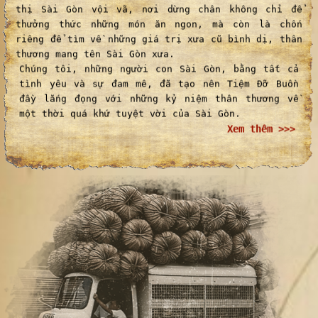
thị Sài Gòn vội vã, nơi dừng chân không chỉ để
thưởng thức những món ăn ngon, mà còn là chốn
riêng để tìm về những giá trị xưa cũ bình dị, thân
thương mang tên Sài Gòn xưa.
Chúng tôi, những người con Sài Gòn, bằng tất cả
tình yêu và sự đam mê, đã tạo nên Tiệm Đỡ Buồn
đầy lắng đọng với những kỷ niệm thân thương về
một thời quá khứ tuyệt vời của Sài Gòn.
Xem thêm >>>