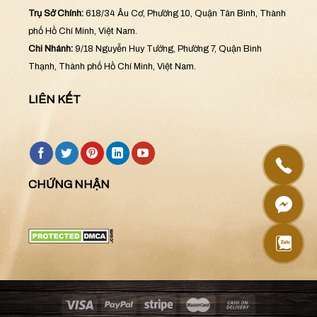
Cơ Quan Cấp:
Sở Kế Hoạch Và Đầu Tư Thành Phố Hồ Chí Minh.
Ngày Cấp:
26/12/2016
Trụ Sở Chính:
618/34 Âu Cơ, Phường 10, Quận Tân Bình, Thành
phố Hồ Chí Minh, Việt Nam.
Chi Nhánh:
9/18 Nguyễn Huy Tưởng, Phường 7, Quận Bình
Thạnh, Thành phố Hồ Chí Minh, Việt Nam.
LIÊN KẾT
CHỨNG NHẬN