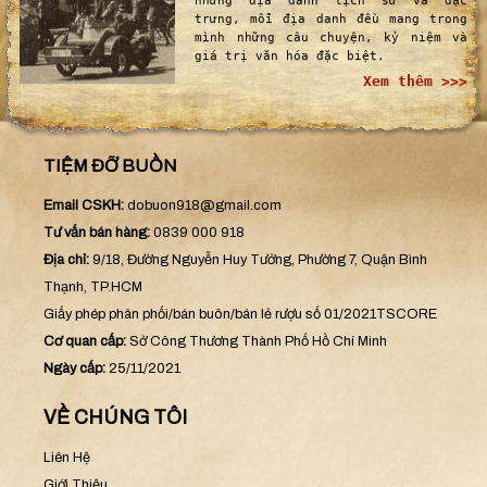
ĐỊA DANH
Sài Gòn xưa là một thành phố với
những địa danh lịch sử và đặc
trưng, mỗi địa danh đều mang trong
mình những câu chuyện, kỷ niệm và
giá trị văn hóa đặc biệt.
Xem thêm >>>
TIỆM ĐỠ BUỒN
Email CSKH:
dobuon918@gmail.com
Tư vấn bán hàng:
0839 000 918
Địa chỉ:
9/18, Đường Nguyễn Huy Tưởng, Phường 7, Quận Bình
Thạnh, TP.HCM
Giấy phép phân phối/bán buôn/bán lẻ rượu số 01/2021TSCORE
Cơ quan cấp:
Sở Công Thương Thành Phố Hồ Chí Minh
Ngày cấp:
25/11/2021
VỀ CHÚNG TÔI