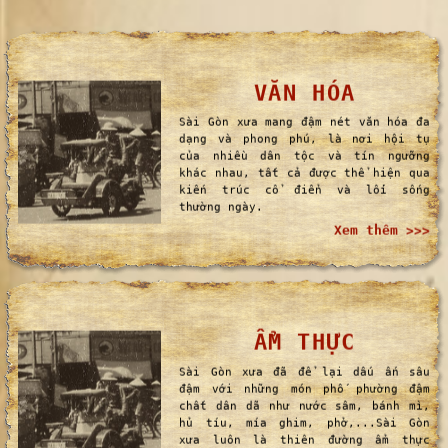
VĂN HÓA
Sài Gòn xưa mang đậm nét văn hóa đa
dạng và phong phú, là nơi hội tụ
của nhiều dân tộc và tín ngưỡng
khác nhau, tất cả được thể hiện qua
kiến trúc cổ điển và lối sống
thường ngày.
Xem thêm >>>
ẨM THỰC
Sài Gòn xưa đã để lại dấu ấn sâu
đậm với những món phố phường đậm