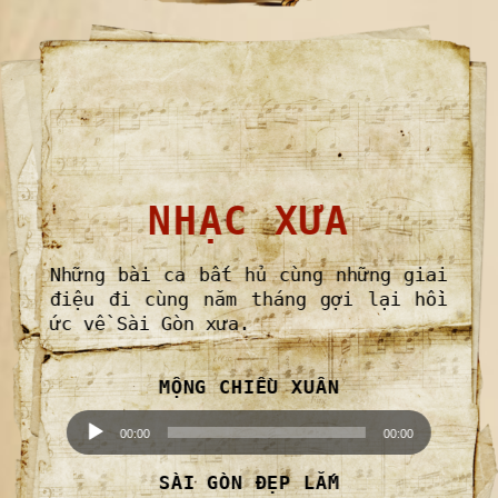
NHẠC XƯA
Những bài ca bất hủ cùng những giai
điệu đi cùng năm tháng gợi lại hồi
ức về Sài Gòn xưa.
MỘNG CHIỀU XUÂN
Trình
chơi
Audio
00:00
00:00
SÀI GÒN ĐẸP LẮM
Trình