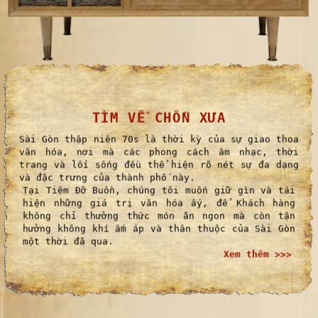
TÌM VỀ CHỐN XƯA
Sài Gòn thập niên 70s là thời kỳ của sự giao thoa
văn hóa, nơi mà các phong cách âm nhạc, thời
trang và lối sống đều thể hiện rõ nét sự đa dạng
và đặc trưng của thành phố này.
Tại Tiệm Đỡ Buồn, chúng tôi muốn giữ gìn và tái
hiện những giá trị văn hóa ấy, để Khách hàng
không chỉ thưởng thức món ăn ngon mà còn tận
hưởng không khí ấm áp và thân thuộc của Sài Gòn
một thời đã qua.
Xem thêm >>>