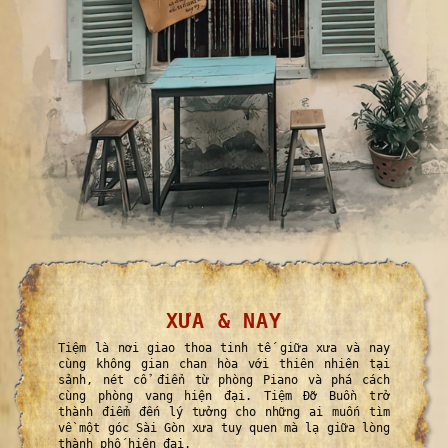
XƯA & NAY
Tiệm là nơi giao thoa tinh tế giữa xưa và nay
cùng không gian chan hòa với thiên nhiên tại
sảnh, nét cổ điển từ phòng Piano và phá cách
cùng phòng vang hiện đại. Tiệm Đỡ Buồn trở
thành điểm đến lý tưởng cho những ai muốn tìm
về một góc Sài Gòn xưa tuy quen mà lạ giữa lòng
thành phố hiện đại.