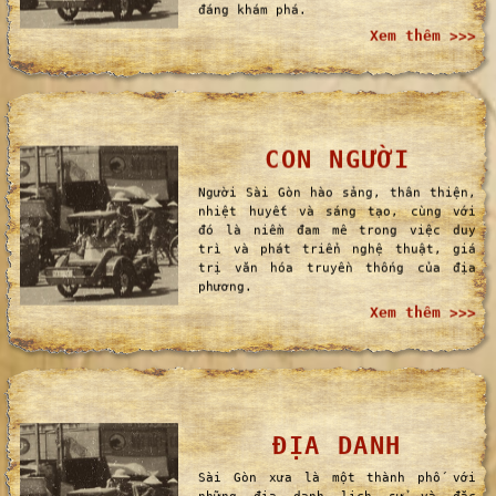
chất dân dã như nước sâm, bánh mì,
hủ tíu, mía ghim, phở,...Sài Gòn
xưa luôn là thiên đường ẩm thực
đáng khám phá.
Xem thêm >>>
CON NGƯỜI
Người Sài Gòn hào sảng, thân thiện,
nhiệt huyết và sáng tạo, cùng với
đó là niềm đam mê trong việc duy
trì và phát triển nghệ thuật, giá
trị văn hóa truyền thống của địa
phương.
Xem thêm >>>