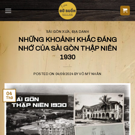
Skip
to
content
SÀI GÒN XƯA
,
ĐỊA DANH
NHỮNG KHOẢNH KHẮC ĐÁNG
NHỚ CỦA SÀI GÒN THẬP NIÊN
1930
POSTED ON
04/09/2024
BY
VÕ MỸ NHÂN
04
Th9