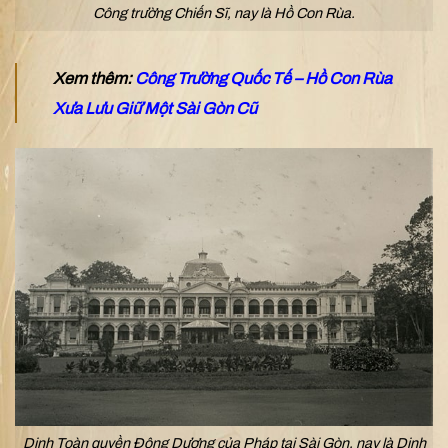
Công trường Chiến Sĩ, nay là Hồ Con Rùa.
Xem thêm:
Công Trường Quốc Tế – Hồ Con Rùa
Xưa Lưu Giữ Một Sài Gòn Cũ
Dinh Toàn quyền Đông Dương của Pháp tại Sài Gòn, nay là Dinh