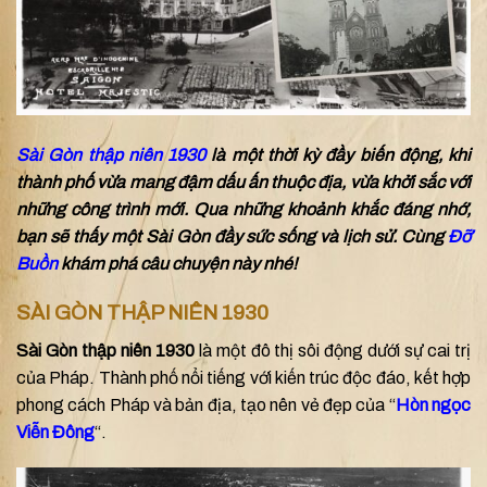
Sài Gòn thập niên 1930
là một thời kỳ đầy biến động, khi
thành phố vừa mang đậm dấu ấn thuộc địa, vừa khởi sắc với
những công trình mới. Qua những khoảnh khắc đáng nhớ,
bạn sẽ thấy một Sài Gòn đầy sức sống và lịch sử. Cùng
Đỡ
Buồn
khám phá câu chuyện này nhé!
SÀI GÒN THẬP NIÊN 1930
Sài Gòn thập niên 1930
là một đô thị sôi động dưới sự cai trị
của Pháp. Thành phố nổi tiếng với kiến trúc độc đáo, kết hợp
phong cách Pháp và bản địa, tạo nên vẻ đẹp của “
Hòn ngọc
Viễn Đông
“.