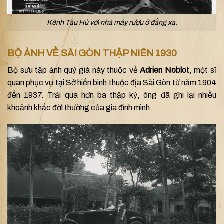
Kênh Tàu Hủ với nhà máy rượu ở đằng xa.
BỘ ẢNH VỀ SÀI GÒN THẬP NIÊN 1930
Bộ sưu tập ảnh quý giá này thuộc về
Adrien Noblot
, một sĩ
quan phục vụ tại Sở hiến binh thuộc địa Sài Gòn từ năm 1904
đến 1937. Trải qua hơn ba thập kỷ, ông đã ghi lại nhiều
khoảnh khắc đời thường của gia đình mình.