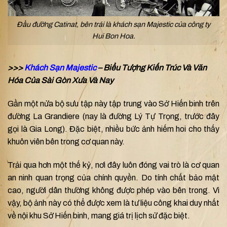
Đầu đường Catinat, bên trái là khách sạn Majestic của công ty
Hui Bon Hoa.
>>>
Khách Sạn Majestic
– Biểu Tượng Kiến Trúc Và Văn
Hóa Của Sài Gòn Xưa Và Nay
Gần một nửa bộ sưu tập này tập trung vào Sở Hiến binh trên
đường La Grandiere (nay là đường Lý Tự Trọng, trước đây
gọi là Gia Long). Đặc biệt, nhiều bức ảnh hiếm hoi cho thấy
khuôn viên bên trong cơ quan này.
Trải qua hơn một thế kỷ, nơi đây luôn đóng vai trò là cơ quan
an ninh quan trọng của chính quyền. Do tính chất bảo mật
cao, người dân thường không được phép vào bên trong. Vì
vậy, bộ ảnh này có thể được xem là tư liệu công khai duy nhất
về nội khu Sở Hiến binh, mang giá trị lịch sử đặc biệt.