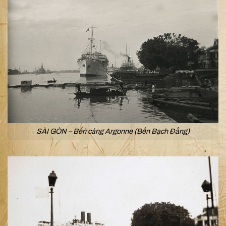
SÀI GÒN – Bến cảng Argonne (Bến Bạch Đằng)