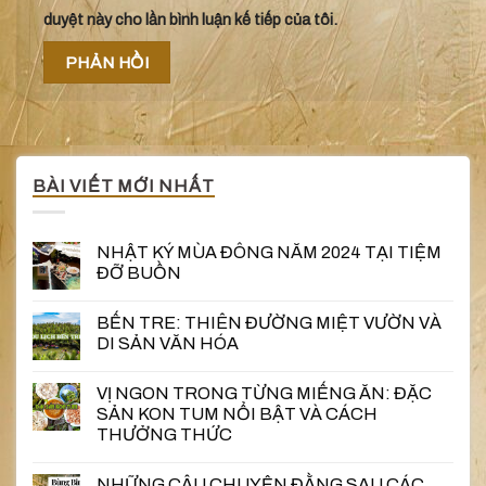
duyệt này cho lần bình luận kế tiếp của tôi.
BÀI VIẾT MỚI NHẤT
NHẬT KÝ MÙA ĐÔNG NĂM 2024 TẠI TIỆM
ĐỠ BUỒN
BẾN TRE: THIÊN ĐƯỜNG MIỆT VƯỜN VÀ
DI SẢN VĂN HÓA
VỊ NGON TRONG TỪNG MIẾNG ĂN: ĐẶC
SẢN KON TUM NỔI BẬT VÀ CÁCH
THƯỞNG THỨC
NHỮNG CÂU CHUYỆN ĐẰNG SAU CÁC