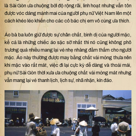
là Sài Gòn ưa chuộng bởi độ rộng rãi, linh hoạt nhưng vẫn tôn
được vóc dáng mảnh mai của người phụ nữ Việt Nam lên một
cách khéo léo khiến cho các cô bác chị em vô cùng ưa thích.
Áo bà ba luôn giữ được sự chân chất, bình dị của người mặc,
kể cả là những chiếc áo sặc sỡ nhất thì nó cũng không phô
trương quá nhiều mang lại vẻ nhẹ nhàng đằm thắm cho người
mặc.
Áo này thường được may bằng chất vải mỏng thưa nên
khi mặc vào rất mát, việc đi lại cực kỳ dễ dàng và thoải mái,
phụ nữ Sài Gòn thời xưa ưa chuộng chất vải mỏng mát nhưng
vẫn mang lại vẻ thanh lịch, lịch sự, nhã nhặn, kín đáo.