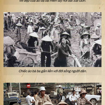
Vẻ đẹp của áo bà ba miền tây nơi đất Sài Gòn.
Chiếc áo bà ba gắn liền với đời sống người dân.