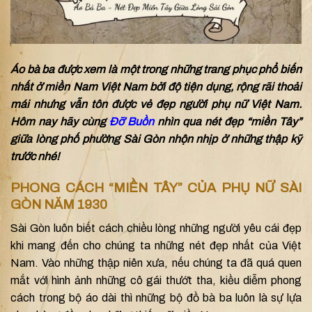
Áo bà ba được xem là một trong những trang phục phổ biến
nhất ở miền Nam Việt Nam bởi độ tiện dụng, rộng rãi thoải
mái nhưng vẫn tôn được vẻ đẹp người phụ nữ Việt Nam.
Hôm nay hãy cùng
Đỡ Buồn
nhìn qua nét đẹp “miền Tây”
giữa lòng phố phường Sài Gòn nhộn nhịp ở những thập kỹ
trước nhé!
PHONG CÁCH “MIỀN TÂY” CỦA PHỤ NỮ SÀI
GÒN NĂM 1930
Sài Gòn luôn biết cách chiều lòng những người yêu cái đẹp
khi mang đến cho chúng ta những nét đẹp nhất của Việt
Nam.
Vào những thập niên xưa, nếu chúng ta đã quá quen
mắt với hình ảnh những cô gái thướt tha, kiều diễm phong
cách trong bộ áo dài thì những bộ đồ bà ba luôn là sự lựa