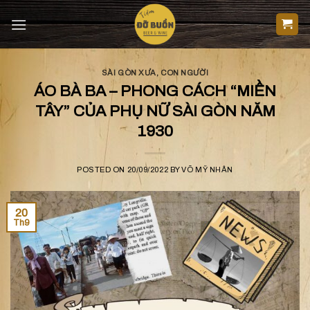
Skip
to
content
SÀI GÒN XƯA
,
CON NGƯỜI
ÁO BÀ BA – PHONG CÁCH “MIỀN
TÂY” CỦA PHỤ NỮ SÀI GÒN NĂM
1930
POSTED ON
20/09/2022
BY
VÕ MỸ NHÂN
20
Th9