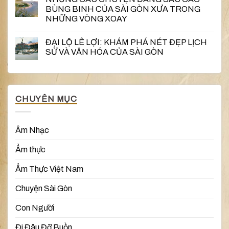
BÙNG BINH CỦA SÀI GÒN XƯA TRONG
NHỮNG VÒNG XOAY
ĐẠI LỘ LÊ LỢI: KHÁM PHÁ NÉT ĐẸP LỊCH
SỬ VÀ VĂN HÓA CỦA SÀI GÒN
CHUYÊN MỤC
Âm Nhạc
Ẩm thực
Ẩm Thực Việt Nam
Chuyện Sài Gòn
Con Người
Đi Đâu Đỡ Buồn