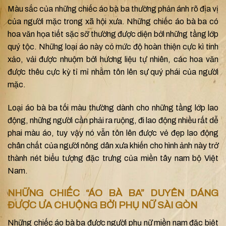
Màu sắc của những chiếc áo bà ba thường phản ánh rõ địa vị
của người mặc trong xã hội xưa. Những chiếc áo bà ba có
hoa văn họa tiết sặc sỡ thường được diện bởi những tầng lớp
quý tộc. Những loại áo này có mức độ hoàn thiện cực kì tinh
xảo, vải được nhuộm bởi hương liệu tự nhiên, các hoa văn
được thêu cực kỳ tỉ mỉ nhằm tôn lên sự quý phái của người
mặc.
Loại áo bà ba tối màu thường dành cho những tầng lớp lao
động, những người cần phải ra ruộng, đi lao động nhiều rất dễ
phai màu áo, tuy vậy nó vẫn tôn lên được vẻ đẹp lao động
chân chất của người nông dân xưa khiến cho hình ảnh này trở
thành nét biểu tượng đặc trưng của miền tây nam bộ Việt
Nam.
NHỮNG CHIẾC “ÁO BÀ BA” DUYÊN DÁNG
ĐƯỢC ƯA CHUỘNG BỞI PHỤ NỮ SÀI GÒN
Những chiếc áo bà ba được người phụ nữ miền nam đặc biệt