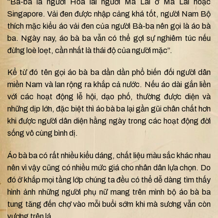
“Bà-ba là người Hoa lai người Mã Lai ở Mã Lai hoặc
Singapore. Vải đen được nhập cảng khá tốt, người Nam Bộ
thích mặc kiểu áo vải đen của người Bà-ba nên gọi là áo bà
ba.
Ngày nay, áo bà ba vẫn có thể gợi sự nghiêm túc nếu
đừng loè loẹt, cần nhất là thái độ của người mặc”.
Kể từ đó tên gọi áo bà ba dần dần phổ biến đối người dân
miền Nam và lan rộng ra khắp cả nước.
Nếu áo dài gắn liền
với các hoạt động lễ hội, dạo phố, thường được diện và
những dịp lớn, đặc biệt thì áo bà ba lại gần gũi chân chất hơn
khi được người dân diện hằng ngày trong các hoạt động đời
sống vô cùng bình dị.
Áo bà ba có rất nhiều kiểu dáng, chất liệu màu sắc khác nhau
nên vì vậy cũng có nhiều mức giá cho nhân dân lựa chọn. Do
đó ở khắp mọi tầng lớp chúng ta đều có thể dễ dàng tìm thấy
hình ảnh những người phụ nữ mang trên mình bộ áo bà ba
tung tăng đến chợ vào mỗi buổi sớm khi mà sương vẫn còn
vương trên lá.