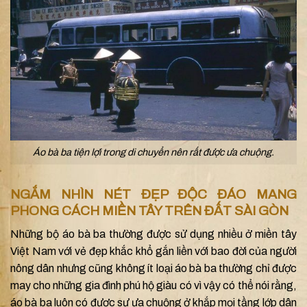
Áo bà ba tiện lợi trong di chuyển nên rất được ưa chuộng.
NGẮM NHÌN NÉT ĐẸP ĐỘC ĐÁO MANG
PHONG CÁCH MIỀN TÂY TRÊN ĐẤT SÀI GÒN
Những bộ áo bà ba thường được sử dụng nhiều ở miền tây
Việt Nam với vẻ đẹp khắc khổ gắn liền với bao đời của người
nông dân nhưng cũng không ít loại áo bà ba thường chỉ được
may cho những gia đình phú hộ giàu có vì vậy có thể nói rằng,
áo bà ba luôn có được sự ưa chuộng ở khắp mọi tầng lớp dân