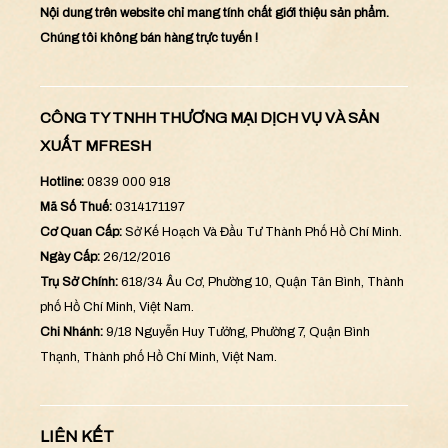
Nội dung trên website chỉ mang tính chất giới thiệu sản phẩm.
Chúng tôi không bán hàng trực tuyến !
CÔNG TY TNHH THƯƠNG MẠI DỊCH VỤ VÀ SẢN
XUẤT MFRESH
Hotline:
0839 000 918
Mã Số Thuế:
0314171197
Cơ Quan Cấp:
Sở Kế Hoạch Và Đầu Tư Thành Phố Hồ Chí Minh.
Ngày Cấp:
26/12/2016
Trụ Sở Chính:
618/34 Âu Cơ, Phường 10, Quận Tân Bình, Thành
phố Hồ Chí Minh, Việt Nam.
Chi Nhánh:
9/18 Nguyễn Huy Tưởng, Phường 7, Quận Bình
Thạnh, Thành phố Hồ Chí Minh, Việt Nam.
LIÊN KẾT