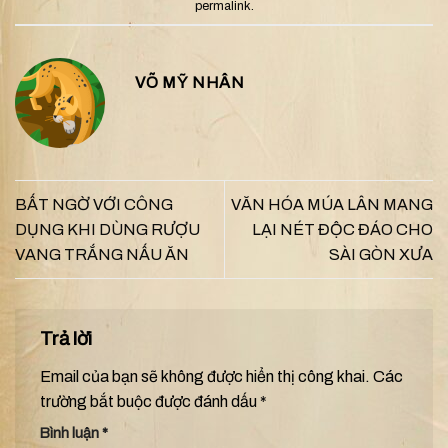
permalink
.
VÕ MỸ NHÂN
BẤT NGỜ VỚI CÔNG
VĂN HÓA MÚA LÂN MANG
DỤNG KHI DÙNG RƯỢU
LẠI NÉT ĐỘC ĐÁO CHO
VANG TRẮNG NẤU ĂN
SÀI GÒN XƯA
Trả lời
Email của bạn sẽ không được hiển thị công khai.
Các
trường bắt buộc được đánh dấu
*
Bình luận
*