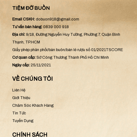
TIỆM ĐỠ BUỒN
Email CSKH:
dobuon918@gmail.com
Tư vấn bán hàng:
0839 000 918
Địa chỉ:
9/18, Đường Nguyễn Huy Tưởng, Phường 7, Quận Bình
Thạnh, TP.HCM
Giấy phép phân phối/bán buôn/bán lẻ rượu số 01/2021TSCORE
Cơ quan cấp:
Sở Công Thương Thành Phố Hồ Chí Minh
Ngày cấp:
25/11/2021
VỀ CHÚNG TÔI
Liên Hệ
Giới Thiệu
Chăm Sóc Khách Hàng
Tin Tức
Tuyển Dụng
CHÍNH SÁCH