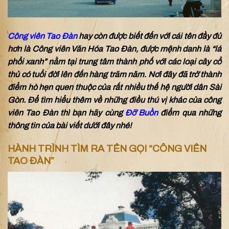
Công viên Tao Đàn
hay còn được biết đến với cái tên đầy đủ
hơn là Công viên Văn Hóa Tao Đàn, được mệnh danh là “lá
phổi xanh” nằm tại trung tâm thành phố với các loại cây cổ
thủ có tuổi đời lên đến hàng trăm năm. Nơi đây đã trở thành
điểm hò hẹn quen thuộc của rất nhiều thế hệ người dân Sài
Gòn. Để tìm hiểu thêm về những điều thú vị khác của công
viên Tao Đàn thì bạn hãy cùng
Đỡ Buồn
điểm qua những
thông tin của bài viết dưới đây nhé!
HÀNH TRÌNH TÌM RA TÊN GỌI “CÔNG VIÊN
TAO ĐÀN”