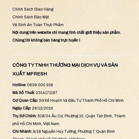
Chính Sách Giao Hàng
Chính Sách Bảo Mật
Vệ Sinh An Toàn Thực Phẩm
Nội dung trên website chỉ mang tính chất giới thiệu sản phẩm.
Chúng tôi không bán hàng trực tuyến !
CÔNG TY TNHH THƯƠNG MẠI DỊCH VỤ VÀ SẢN
XUẤT MFRESH
Hotline:
0839 000 918
Mã Số Thuế:
0314171197
Cơ Quan Cấp:
Sở Kế Hoạch Và Đầu Tư Thành Phố Hồ Chí Minh.
Ngày Cấp:
26/12/2016
Trụ Sở Chính:
618/34 Âu Cơ, Phường 10, Quận Tân Bình, Thành
phố Hồ Chí Minh, Việt Nam.
Chi Nhánh:
9/18 Nguyễn Huy Tưởng, Phường 7, Quận Bình