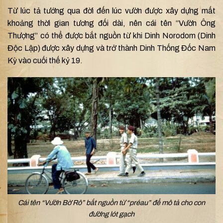
Từ lúc tả tướng qua đời đến lúc vườn được xây dựng mất
khoảng thời gian tương đối dài, nên cái tên “Vườn Ông
Thượng” có thể được bắt nguồn từ khi Dinh Norodom (Dinh
Độc Lập) được xây dựng và trở thành Dinh Thống Đốc Nam
Kỳ vào cuối thế kỷ 19.
Cái tên “Vườn Bờ Rô” bắt nguồn từ “préau” để mô tả cho con
đường lót gạch