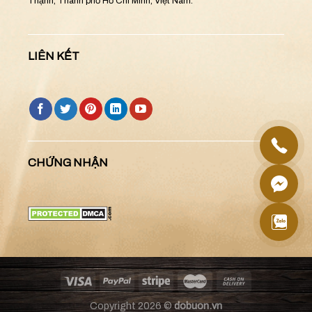
Thạnh, Thành phố Hồ Chí Minh, Việt Nam.
LIÊN KẾT
CHỨNG NHẬN
Copyright 2026 ©
dobuon.vn