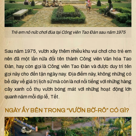
Trẻ em nô nức chơi đùa tại Công viên Tao Đàn sau năm 1975
Sau năm 1975, vườn xây thêm nhiều khu vui chơi cho trẻ em
nên đã một lần nữa đổi tên thành Công viên Văn hóa Tao
Đàn, hay còn gọi là Công viên Tao Đàn và được duy trì tên
gọi này cho đến tận ngày nay. Địa điểm này, không những có
bề dày về giá trị lịch sử mà còn là nơi nổi tiếng với những hàng
cây xanh cổ thụ vườn bóng mát với những hoạt động lớn
quanh năm mỗi dịp lễ, Tết.
NGÀY ẤY BÊN TRONG “VƯỜN BỜ-RÔ” CÓ GÌ?