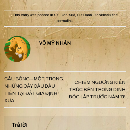
This entry was posted in
Sài Gòn Xưa
,
Địa Danh
. Bookmark the
permalink
.
VÕ MỸ NHÂN
CẦU BÔNG – MỘT TRONG
CHIÊM NGƯỠNG KIẾN
NHỮNG CÂY CẦU ĐẦU
TRÚC BÊN TRONG DINH
TIÊN TẠI ĐẤT GIA ĐỊNH
ĐỘC LẬP TRƯỚC NĂM 75
XƯA
Trả lời