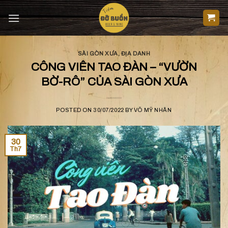
Skip
to
content
SÀI GÒN XƯA
,
ĐỊA DANH
CÔNG VIÊN TAO ĐÀN – “VƯỜN
BỜ-RÔ” CỦA SÀI GÒN XƯA
POSTED ON
30/07/2022
BY
VÕ MỸ NHÂN
30
Th7