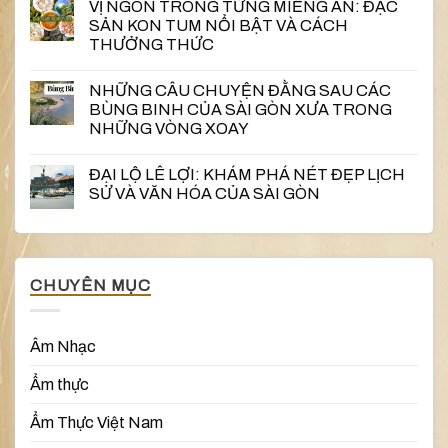
VỊ NGON TRONG TỪNG MIẾNG ĂN: ĐẶC
SẢN KON TUM NỔI BẬT VÀ CÁCH
THƯỞNG THỨC
NHỮNG CÂU CHUYỆN ĐẰNG SAU CÁC
BÙNG BINH CỦA SÀI GÒN XƯA TRONG
NHỮNG VÒNG XOAY
ĐẠI LỘ LÊ LỢI: KHÁM PHÁ NÉT ĐẸP LỊCH
SỬ VÀ VĂN HÓA CỦA SÀI GÒN
CHUYÊN MỤC
Âm Nhạc
Ẩm thực
Ẩm Thực Việt Nam