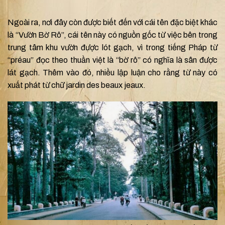
Ngoài ra, nơi đây còn được biết đến với cái tên đặc biệt khác
là “Vườn Bờ Rô”, cái tên này có nguồn gốc từ việc bên trong
trung tâm khu vườn được lót gạch, vì trong tiếng Pháp từ
“préau” đọc theo thuần việt là “bờ rô” có nghĩa là sân được
lát gạch. Thêm vào đó, nhiều lập luận cho rằng từ này có
xuất phát từ chữ jardin des beaux jeaux.