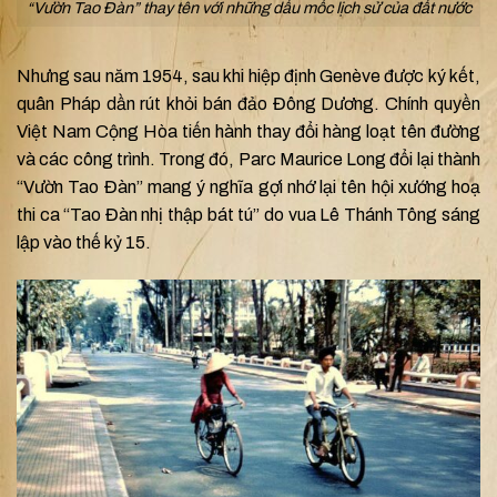
“Vườn Tao Đàn” thay tên với những dấu mốc lịch sử của đất nước
Nhưng sau năm 1954, sau khi hiệp định Genève được ký kết,
quân Pháp dần rút khỏi bán đảo Đông Dương. Chính quyền
Việt Nam Cộng Hòa tiến hành thay đổi hàng loạt tên đường
và các công trình. Trong đó,
Parc Maurice Long đổi lại thành
“Vườn Tao Đàn” mang ý nghĩa gợi nhớ lại tên hội xướng hoạ
thi ca “Tao Đàn nhị thập bát tú” do vua Lê Thánh Tông sáng
lập vào thế kỷ 15.