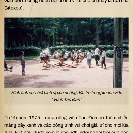
Gambetta cũng được dời đi đến vị trí chợ cũ (nay là tòa nhà
Bitexco).
Hình ảnh vui chơi bình dị của những đứa trẻ trong khuôn viên
“Vườn Tao Đàn”
Trước năm 1975, trong công viên Tao Đàn có thêm nhiều
mảng cây xanh và các công trình vui chơi giải trí cho mọi lứa
tuổi. Nơi đây, được xem là chỗ nghỉ ngơi ngoài trời của các