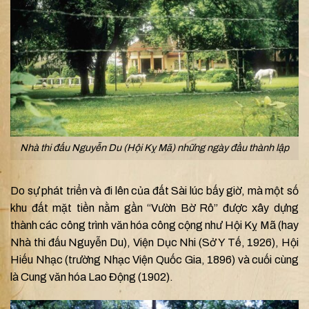
Nhà thi đấu Nguyễn Du (Hội Kỵ Mã) những ngày đầu thành lập
Do sự phát triển và đi lên của đất Sài lúc bấy giờ, mà một số
khu đất mặt tiền nằm gần “Vườn Bờ Rô” được xây dựng
thành các công trình văn hóa công cộng như Hội Kỵ Mã (hay
Nhà thi đấu Nguyễn Du), Viện Dục Nhi (Sở Y Tế, 1926), Hội
Hiếu Nhạc (trường Nhạc Viện Quốc Gia, 1896) và cuối cùng
là Cung văn hóa Lao Động (1902).