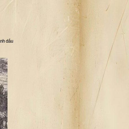
ánh dấu