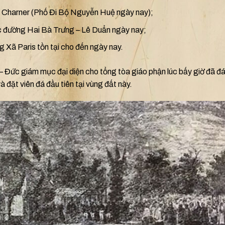
ênh Charner (Phố Đi Bộ Nguyễn Huệ ngày nay);
óc đường Hai Bà Trưng – Lê Duẩn ngày nay;
ông Xã Paris tồn tại cho đến ngày nay.
 Đức giám mục đại diện cho tổng tòa giáo phận lúc bấy giờ đã đ
 đặt viên đá đầu tiên tại vùng đất này.