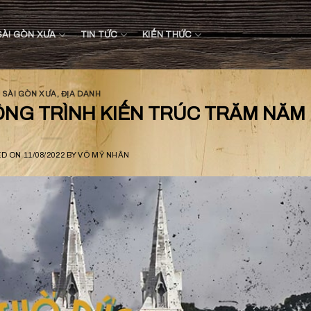
SÀI GÒN XƯA
TIN TỨC
KIẾN THỨC
SÀI GÒN XƯA
,
ĐỊA DANH
ÔNG TRÌNH KIẾN TRÚC TRĂM NĂM
ED ON
11/08/2022
BY
VÕ MỸ NHÂN