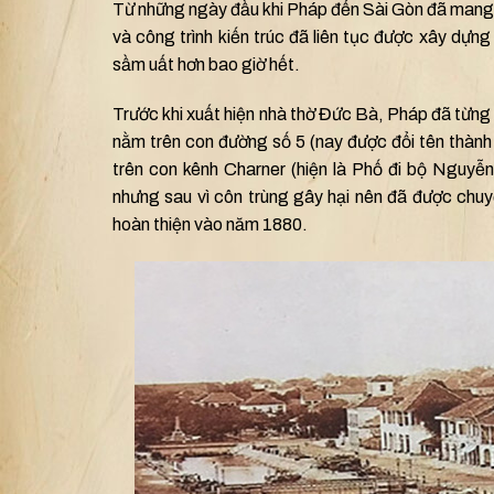
Từ những ngày đầu khi Pháp đến Sài Gòn đã mang th
và công trình kiến trúc đã liên tục được xây dựng
sầm uất hơn bao giờ hết.
Trước khi xuất hiện nhà thờ Đức Bà, Pháp đã từng 
nằm trên con đường số 5 (nay được đổi tên thàn
trên con kênh Charner (hiện là Phố đi bộ Nguy
nhưng sau vì côn trùng gây hại nên đã được chu
hoàn thiện vào năm 1880.