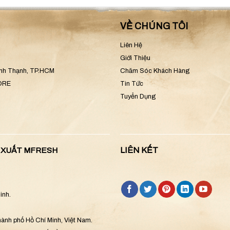
VỀ CHÚNG TÔI
Liên Hệ
Giới Thiệu
ình Thạnh, TP.HCM
Chăm Sóc Khách Hàng
CORE
Tin Tức
Tuyển Dụng
LIÊN KẾT
N XUẤT MFRESH
inh.
ành phố Hồ Chí Minh, Việt Nam.