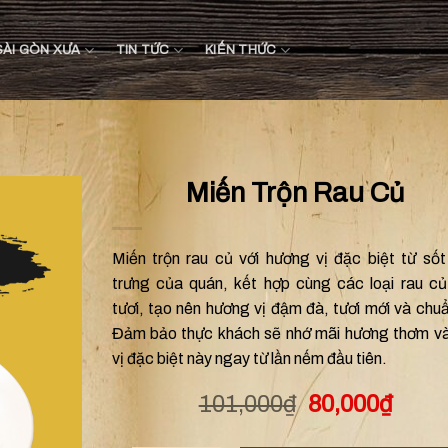
SÀI GÒN XƯA
TIN TỨC
KIẾN THỨC
Miến Trộn Rau Củ
Miến trộn rau củ với hương vị đặc biệt từ số
trưng của quán, kết hợp cùng các loại rau c
tươi, tạo nên hương vị đậm đà, tươi mới và chuẩ
Đảm bảo thực khách sẽ nhớ mãi hương thơm và
vị đặc biệt này ngay từ lần nếm đầu tiên.
101,000
₫
80,000
₫