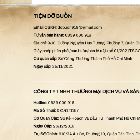
TIỆM ĐỠ BUỒN
Email CSKH:
dobuon918@gmail.com
Tư vấn bán hàng:
0839 000 918
Địa chỉ:
9/18, Đường Nguyễn Huy Tưởng, Phường 7, Quận B
Giấy phép phân phối/bán buôn/bán lẻ rượu số 01/2021TS
Cơ quan cấp:
Sở Công Thương Thành Phố Hồ Chí Minh
Ngày cấp:
25/11/2021
CÔNG TY TNHH THƯƠNG MẠI DỊCH VỤ VÀ SẢ
Hotline:
0839 000 918
Mã Số Thuế:
0314171197
Cơ Quan Cấp:
Sở Kế Hoạch Và Đầu Tư Thành Phố Hồ Chí M
Ngày Cấp:
26/12/2016
Trụ Sở Chính:
618/34 Âu Cơ, Phường 10, Quận Tân Bình, Th