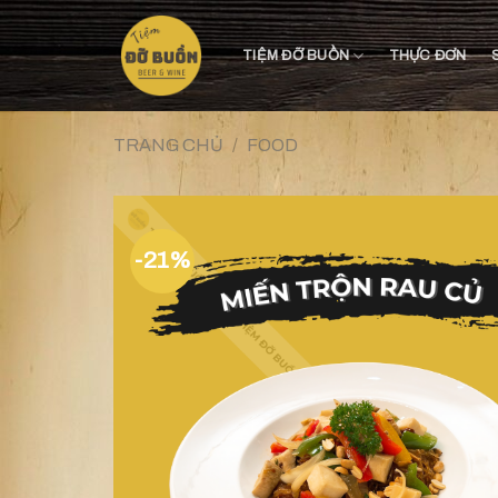
Skip
to
TIỆM ĐỠ BUỒN
THỰC ĐƠN
content
TRANG CHỦ
/
FOOD
-21%