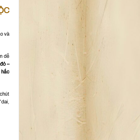
ỘC
áo và
ón dễ
 đỏ –
, hắc
 chút
 dai,