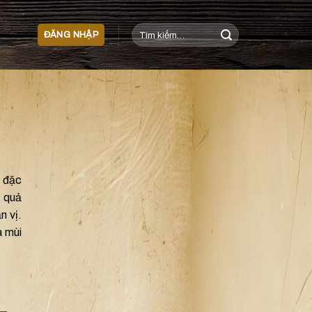
Tìm
ĐĂNG NHẬP
kiếm:
t đặc
ủ quả
n vị.
 mùi