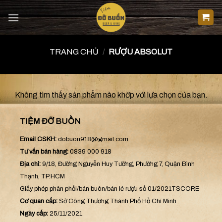
Skip
to
content
TRANG CHỦ
/
RƯỢU ABSOLUT
Không tìm thấy sản phẩm nào khớp với lựa chọn của bạn.
TIỆM ĐỠ BUỒN
Email CSKH:
dobuon918@gmail.com
Tư vấn bán hàng:
0839 000 918
Địa chỉ:
9/18, Đường Nguyễn Huy Tưởng, Phường 7, Quận Bình
Thạnh, TP.HCM
Giấy phép phân phối/bán buôn/bán lẻ rượu số 01/2021TSCORE
Cơ quan cấp:
Sở Công Thương Thành Phố Hồ Chí Minh
Ngày cấp:
25/11/2021