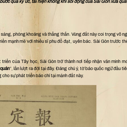
bước qua ký ức, tái hiện không khí sôi động của Sài Gòn xưa qu
 sảng, phóng khoáng và thẳng thắn. Vùng đất này coi trọng võ n
iển mạnh mẽ với nhiều sĩ phu đỗ đạt, uyên bác. Sài Gòn trước th
 triển của Tây học, Sài Gòn trở thành nơi tiếp nhận văn minh m
 quán
“, lần lượt ra đời tại đây. Đáng chú ý, tờ báo quốc ngữ đầu ti
cho sự phát triển báo chí tại mảnh đất này.