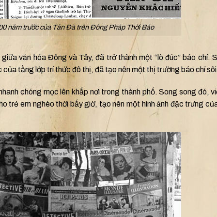
00 năm trước của Tản Đà trên Đông Pháp Thời Báo
 giữa văn hóa Đông và Tây, đã trở thành một “lò đúc” báo chí. 
c của tầng lớp trí thức đô thị, đã tạo nên một thị trường báo chí sô
nhanh chóng mọc lên khắp nơi trong thành phố. Song song đó, v
o trẻ em nghèo thời bấy giờ, tạo nên một hình ảnh đặc trưng của