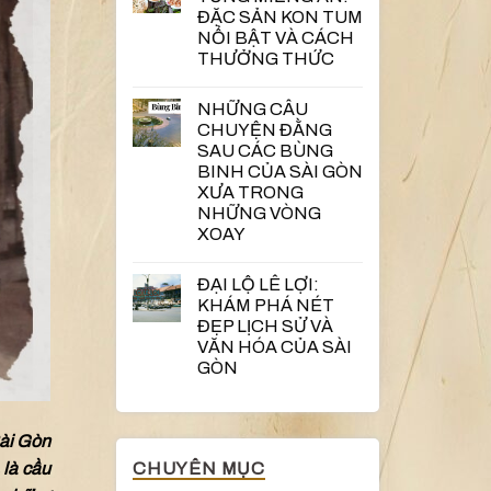
ĐẶC SẢN KON TUM
NỔI BẬT VÀ CÁCH
THƯỞNG THỨC
NHỮNG CÂU
CHUYỆN ĐẰNG
SAU CÁC BÙNG
BINH CỦA SÀI GÒN
XƯA TRONG
NHỮNG VÒNG
XOAY
ĐẠI LỘ LÊ LỢI:
KHÁM PHÁ NÉT
ĐẸP LỊCH SỬ VÀ
VĂN HÓA CỦA SÀI
GÒN
Sài Gòn
CHUYÊN MỤC
 là cầu