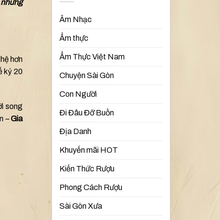
a những
Âm Nhạc
Ẩm thực
Ẩm Thực Việt Nam
ghệ hơn
ế kỷ 20
Chuyện Sài Gòn
Con Người
ới song
Đi Đâu Đỡ Buồn
ên –
Gia
Địa Danh
Khuyến mãi HOT
Kiến Thức Rượu
Phong Cách Rượu
Sài Gòn Xưa