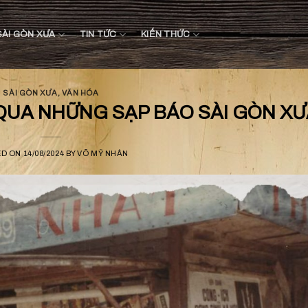
SÀI GÒN XƯA
TIN TỨC
KIẾN THỨC
SÀI GÒN XƯA
,
VĂN HÓA
QUA NHỮNG SẠP BÁO SÀI GÒN XƯ
ED ON
14/08/2024
BY
VÕ MỸ NHÂN