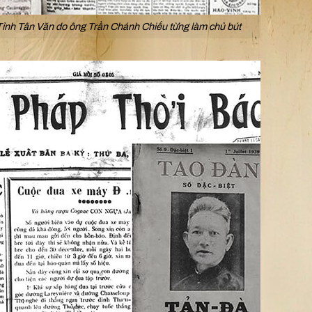
nh Tân Văn do ông Trần Chánh Chiếu từng làm chủ bút