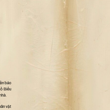
nền báo
Hồ Biểu
nhà.
hân vật