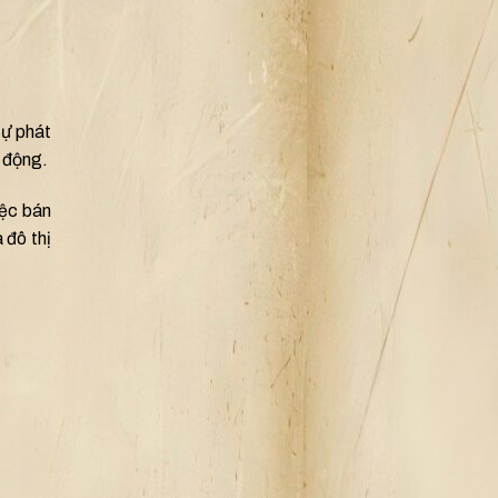
Sự phát
i động.
iệc bán
 đô thị