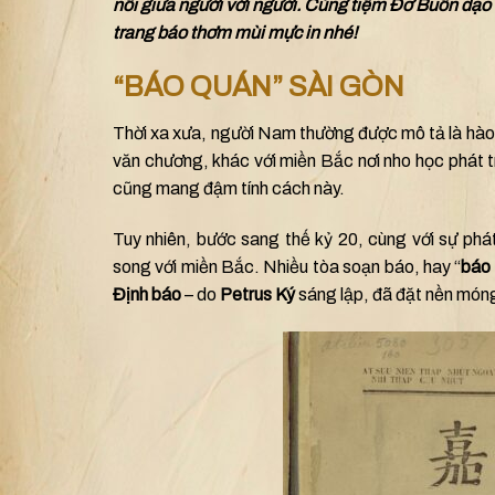
nối giữa người với người. Cùng tiệm Đỡ Buồn dạo 
trang báo thơm mùi mực in nhé!
“BÁO QUÁN” SÀI GÒN
Thời xa xưa, người Nam thường được mô tả là hào
văn chương, khác với miền Bắc nơi nho học phát tr
cũng mang đậm tính cách này.
Tuy nhiên, bước sang thế kỷ 20, cùng với sự phát
song với miền Bắc. Nhiều tòa soạn báo, hay “
báo
Định báo
– do
Petrus Ký
sáng lập, đã đặt nền móng 