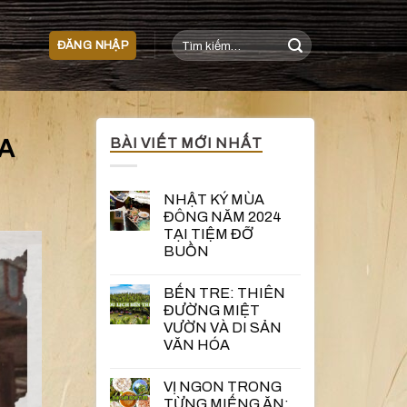
Tìm
ĐĂNG NHẬP
kiếm:
A
BÀI VIẾT MỚI NHẤT
NHẬT KÝ MÙA
ĐÔNG NĂM 2024
TẠI TIỆM ĐỠ
BUỒN
BẾN TRE: THIÊN
ĐƯỜNG MIỆT
VƯỜN VÀ DI SẢN
VĂN HÓA
VỊ NGON TRONG
TỪNG MIẾNG ĂN: