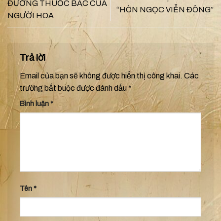
ĐƯỜNG THUỐC BẮC CỦA
“HÒN NGỌC VIỄN ĐÔNG”
NGƯỜI HOA
Trả lời
Email của bạn sẽ không được hiển thị công khai.
Các
trường bắt buộc được đánh dấu
*
Bình luận
*
Tên
*