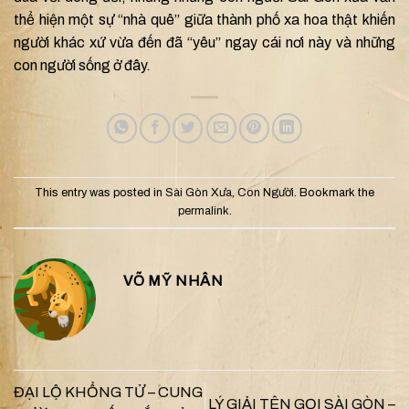
thể hiện một sự “nhà quê” giữa thành phố xa hoa thật khiến
người khác xứ vừa đến đã “yêu” ngay cái nơi này và những
con người sống ở đây.
This entry was posted in
Sài Gòn Xưa
,
Con Người
. Bookmark the
permalink
.
VÕ MỸ NHÂN
ĐẠI LỘ KHỔNG TỬ – CUNG
LÝ GIẢI TÊN GỌI SÀI GÒN –