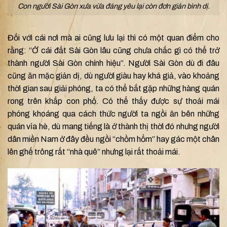
Con người Sài Gòn xưa vừa đáng yêu lại còn đơn giản bình dị.
Đối với cái nơi mà ai cũng lưu lại thì có một quan điểm cho
rằng: “Ở cái đất Sài Gòn lâu cũng chưa chắc gì có thể trở
thành người Sài Gòn chính hiệu”. Người Sài Gòn dù đi đâu
cũng ăn mặc giản dị, dù người giàu hay khá giả, vào khoảng
thời gian sau giải phóng, ta có thể bắt gặp những hàng quán
rong trên khắp con phố. Có thể thấy được sự thoải mái
phóng khoáng qua cách thức người ta ngồi ăn bên những
quán vỉa hè, dù mang tiếng là ở thành thị thời đó nhưng người
dân miền Nam ở đây đều ngồi “chồm hổm” hay gác một chân
lên ghế trông rất “nhà quê” nhưng lại rất thoải mái.