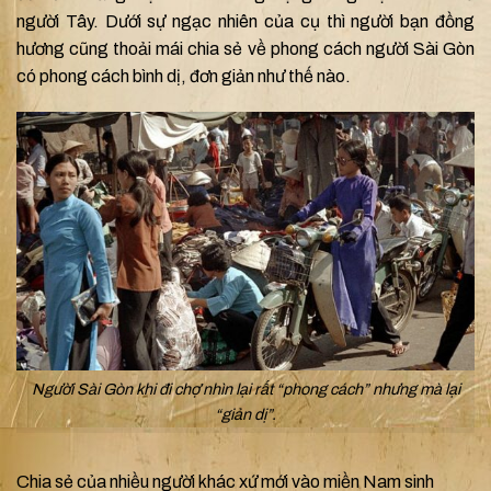
người Tây. Dưới sự ngạc nhiên của cụ thì người bạn đồng
hương cũng thoải mái chia sẻ về phong cách người Sài Gòn
có phong cách bình dị, đơn giản như thế nào.
Người Sài Gòn khi đi chợ nhìn lại rất “phong cách” nhưng mà lại
“giản dị”.
Chia sẻ của nhiều người khác xứ mới vào miền Nam sinh