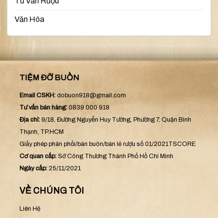
Tư Vấn Rượu
Văn Hóa
TIỆM ĐỠ BUỒN
Email CSKH:
dobuon918@gmail.com
Tư vấn bán hàng:
0839 000 918
Địa chỉ:
9/18, Đường Nguyễn Huy Tưởng, Phường 7, Quận Bình
Thạnh, TP.HCM
Giấy phép phân phối/bán buôn/bán lẻ rượu số 01/2021TSCORE
Cơ quan cấp:
Sở Công Thương Thành Phố Hồ Chí Minh
Ngày cấp:
25/11/2021
VỀ CHÚNG TÔI
Liên Hệ