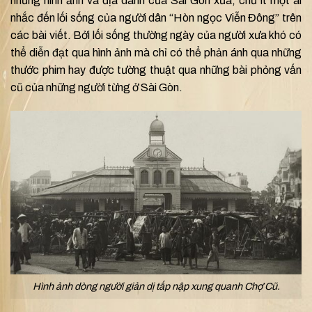
những hình ảnh và địa danh của Sài Gòn xưa, chứ ít một ai
nhắc đến lối sống của người dân “Hòn ngọc Viễn Đông” trên
các bài viết. Bởi lối sống thường ngày của người xưa khó có
thể diễn đạt qua hình ảnh mà chỉ có thể phản ánh qua những
thước phim hay được tường thuật qua những bài phỏng vấn
cũ của những người từng ở Sài Gòn.
Hình ảnh dòng người giản dị tấp nập xung quanh Chợ Cũ.