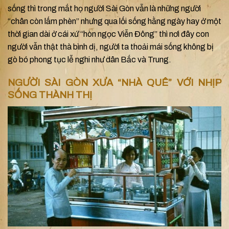
sống thì trong mắt họ người Sài Gòn vẫn là những người
“chân còn lấm phèn” nhưng qua lối sống hằng ngày hay ở một
thời gian dài ở cái xứ “hòn ngọc Viễn Đông” thì nơi đây con
người vẫn thật thà bình dị, người ta thoải mái sống không bị
gò bó phong tục lễ nghi như dân Bắc và Trung.
NGƯỜI SÀI GÒN XƯA “NHÀ QUÊ” VỚI NHỊP
SỐNG THÀNH THỊ