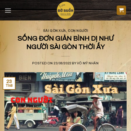
Skip
to
content
SÀI GÒN XƯA
,
CON NGƯỜI
SỐNG ĐƠN GIẢN BÌNH DỊ NHƯ
NGƯỜI SÀI GÒN THỜI ẤY
POSTED ON
23/08/2022
BY
VÕ MỸ NHÂN
23
Th8