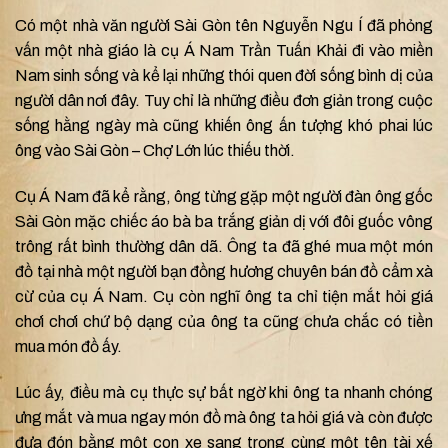
Có một nhà văn người Sài Gòn tên Nguyễn Ngu Í đã phỏng
vấn một nhà giáo là cụ Á Nam Trần Tuấn Khải đi vào miền
Nam sinh sống và kể lại những thói quen đời sống bình dị của
người dân nơi đây. Tuy chỉ là những điều đơn giản trong cuộc
sống hằng ngày mà cũng khiến ông ấn tượng khó phai lúc
ông vào Sài Gòn – Chợ Lớn lúc thiếu thời.
Cụ Á Nam đã kể rằng, ông từng gặp một người đàn ông gốc
Sài Gòn mặc chiếc áo bà ba trắng giản dị với đôi guốc vông
trông rất bình thường dân dã. Ông ta đã ghé mua một món
đồ tại nhà một người bạn đồng hương chuyên bán đồ cẩm xà
cừ của cụ Á Nam. Cụ còn nghĩ ông ta chỉ tiện mắt hỏi giá
chơi chơi chứ bộ dạng của ông ta cũng chưa chắc có tiền
mua món đồ ấy.
Lúc ấy, điều mà cụ thực sự bất ngờ khi ông ta nhanh chóng
ưng mắt và mua ngay món đồ mà ông ta hỏi giá và còn được
đưa đón bằng một con xe sang trọng cùng một tên tài xế