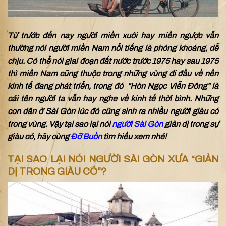
Từ trước đến nay người miền xuôi hay miền ngược vẫn
thường nói người miền Nam nổi tiếng là phóng khoáng, dễ
chịu. Có thể nói giai đoạn đất nước trước 1975 hay sau 1975
thì miền Nam cũng thuộc trong những vùng đi đầu về nền
kinh tế đang phát triển, trong đó “Hòn Ngọc Viễn Đông” là
cái tên người ta vẫn hay nghe về kinh tế thời bình. Những
con dân ở Sài Gòn lúc đó cũng sinh ra nhiều người giàu có
trong vùng. Vậy tại sao lại nói
người Sài Gòn
giản dị trong sự
giàu có, hãy cùng
Đỡ Buồn
tìm hiểu xem nhé!
TẠI SAO LẠI NÓI NGƯỜI SÀI GÒN XƯA “GIẢN
DỊ TRONG GIÀU CÓ”?