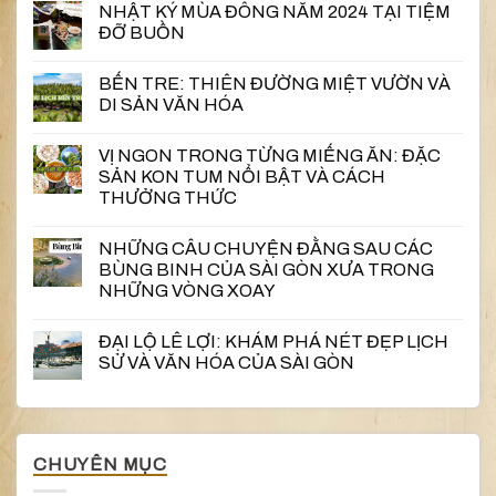
NHẬT KÝ MÙA ĐÔNG NĂM 2024 TẠI TIỆM
ĐỠ BUỒN
BẾN TRE: THIÊN ĐƯỜNG MIỆT VƯỜN VÀ
DI SẢN VĂN HÓA
VỊ NGON TRONG TỪNG MIẾNG ĂN: ĐẶC
SẢN KON TUM NỔI BẬT VÀ CÁCH
THƯỞNG THỨC
NHỮNG CÂU CHUYỆN ĐẰNG SAU CÁC
BÙNG BINH CỦA SÀI GÒN XƯA TRONG
NHỮNG VÒNG XOAY
ĐẠI LỘ LÊ LỢI: KHÁM PHÁ NÉT ĐẸP LỊCH
SỬ VÀ VĂN HÓA CỦA SÀI GÒN
CHUYÊN MỤC