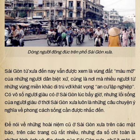
Dòng người đông đúc trên phố Sài Gòn xưa.
Sài Gòn từ xưa đến nay vẫn được xem là vùng đất “màu mỡ”
của những người dân biệt xứ, cũng là nơi mà nhiều người từ
những vùng miền khác di trú với khát vọng “an cư lập nghiệp”.
Có vô số người giàu có ở Sài Gòn lúc bấy giờ, nhưng lối sống
của người giàu ở thời Sài Gòn xưa luôn là những câu chuyện ý
nghĩa về phong cách sống cần được nhắc đến.
Để nói về những hoài niệm cũ ở Sài Gòn xưa trên các mặt
báo, trên các trang cũ rất nhiều, nhưng đa số chỉ toàn là