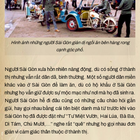
Hình ảnh những người Sài Gòn giản dị ngồi ăn bên hàng rong
cạnh góc phố.
Người Sài Gòn xưa hồn nhiên năng động, dù có sống ở thành
thị nhưng vẫn rất dân dã, bình thường. Một số người dân miền
khác vào ở Sài Gòn để làm ăn, dù có hộ khẩu ở Sài Gòn
nhưng họ vẫn giữ được sự mộc mạc như nơi mà họ đã sinh ra.
Người Sài Gòn hễ đi đâu cũng có những câu chào hỏi gần
gũi, hay gọi nhau bằng cái tên biệt danh mà từ trước khi vào
Sài Gòn họ đã được đặt như “Tư Miệt Vườn, Hai Lúa, Bà Ba,
Dì Tám, Chú Mười,…” nghe rất “quê” nhưng họ gọi nhau đơn
giản vì cảm giác thân thuộc ở thành thị.