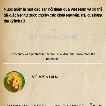
Nước mắm là một đặc sản nổi tiếng của Việt Nam và có thể
đã xuất hiện từ trước thời kỳ các chúa Nguyễn, trải qua hàng
thế kỷ lịch sử.
This entry was posted in
Sài Gòn Xưa
,
Ẩm thực
. Bookmark the
permalink
.
VÕ MỸ NHÂN
DẤU ẤN VĂN HÓA ĐỌC
KÝ ỨC VANG DỘI: LỄ KHAI