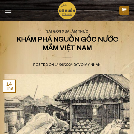
Skip
to
content
SÀI GÒN XƯA
,
ẨM THỰC
KHÁM PHÁ NGUỒN GỐC NƯỚC
MẮM VIỆT NAM
POSTED ON
14/08/2024
BY
VÕ MỸ NHÂN
14
Th8