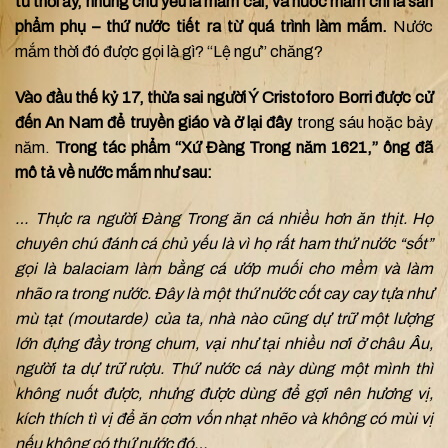
từ thời ấy, nhưng chủ yếu là mắm cái, và nước mắm chỉ là sản
phẩm phụ – thứ nước tiết ra từ quá trình làm mắm.
Nước
mắm thời đó được gọi là gì? “Lệ ngư” chăng?
Vào đầu thế kỷ 17, thừa sai người Ý Cristoforo Borri được cử
đến An Nam để truyền giáo và ở lại đây
trong sáu hoặc bảy
năm.
Trong tác phẩm “Xứ Đàng Trong năm 1621,” ông đã
mô tả về nước mắm như sau:
… Thực ra người Đàng Trong ăn cá nhiều hơn ăn thịt. Họ
chuyên chú đánh cá chủ yếu là vì họ rất ham thứ nước “sốt”
gọi là balaciam làm bằng cá ướp muối cho mềm và làm
nhão ra trong nước. Đây là một thứ nước cốt cay cay tựa như
mù tạt (moutarde) của ta, nhà nào cũng dự trữ một lượng
lớn đựng đầy trong chum, vại như tại nhiều nơi ở châu Âu,
người ta dự trữ rượu. Thứ nước cá này dùng một mình thì
không nuốt được, nhưng được dùng để gợi nên hương vị,
kích thích tì vị để ăn cơm vốn nhạt nhẽo và không có mùi vị
nếu không có thứ nước đó…