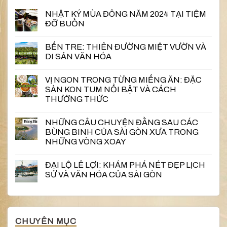
NHẬT KÝ MÙA ĐÔNG NĂM 2024 TẠI TIỆM
ĐỠ BUỒN
BẾN TRE: THIÊN ĐƯỜNG MIỆT VƯỜN VÀ
DI SẢN VĂN HÓA
VỊ NGON TRONG TỪNG MIẾNG ĂN: ĐẶC
SẢN KON TUM NỔI BẬT VÀ CÁCH
THƯỞNG THỨC
NHỮNG CÂU CHUYỆN ĐẰNG SAU CÁC
BÙNG BINH CỦA SÀI GÒN XƯA TRONG
NHỮNG VÒNG XOAY
ĐẠI LỘ LÊ LỢI: KHÁM PHÁ NÉT ĐẸP LỊCH
SỬ VÀ VĂN HÓA CỦA SÀI GÒN
CHUYÊN MỤC