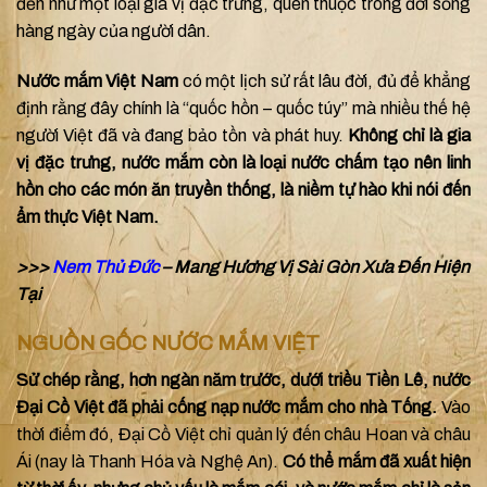
đến như một loại gia vị đặc trưng, quen thuộc trong đời sống
hàng ngày của người dân.
Nước mắm Việt Nam
có một lịch sử rất lâu đời, đủ để khẳng
định rằng đây chính là “quốc hồn – quốc túy” mà nhiều thế hệ
người Việt đã và đang bảo tồn và phát huy.
Không chỉ là gia
vị đặc trưng, nước mắm còn là loại nước chấm tạo nên linh
hồn cho các món ăn truyền thống, là niềm tự hào khi nói đến
ẩm thực Việt Nam.
>>>
Nem Thủ Đức
– Mang Hương Vị Sài Gòn Xưa Đến Hiện
Tại
NGUỒN GỐC NƯỚC MẮM VIỆT
Sử chép rằng, hơn ngàn năm trước, dưới triều Tiền Lê, nước
Đại Cồ Việt đã phải cống nạp nước mắm cho nhà Tống.
Vào
thời điểm đó, Đại Cồ Việt chỉ quản lý đến châu Hoan và châu
Ái (nay là Thanh Hóa và Nghệ An).
Có thể mắm đã xuất hiện