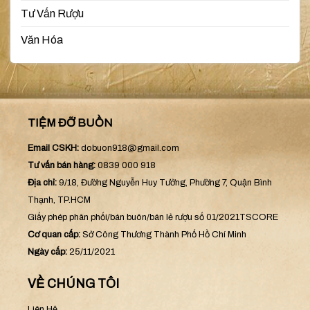
Tư Vấn Rượu
Văn Hóa
TIỆM ĐỠ BUỒN
Email CSKH:
dobuon918@gmail.com
Tư vấn bán hàng:
0839 000 918
Địa chỉ:
9/18, Đường Nguyễn Huy Tưởng, Phường 7, Quận Bình
Thạnh, TP.HCM
Giấy phép phân phối/bán buôn/bán lẻ rượu số 01/2021TSCORE
Cơ quan cấp:
Sở Công Thương Thành Phố Hồ Chí Minh
Ngày cấp:
25/11/2021
VỀ CHÚNG TÔI
Liên Hệ