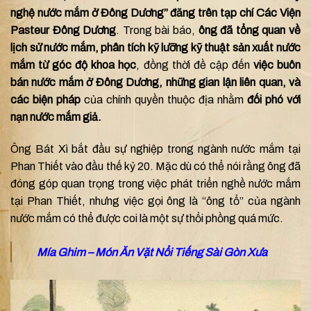
nghệ nước mắm ở Đông Dương” đăng trên tạp chí Các Viện
Pasteur Đông Dương
. Trong bài báo,
ông đã tổng quan về
lịch sử nước mắm, phân tích kỹ lưỡng kỹ thuật sản xuất nước
mắm từ góc độ khoa học
, đồng thời đề cập đến
việc buôn
bán nước mắm ở Đông Dương, những gian lận liên quan, và
các biện pháp
của chính quyền thuộc địa nhằm
đối phó với
nạn nước mắm giả.
Ông Bát Xì bắt đầu sự nghiệp trong ngành nước mắm tại
Phan Thiết vào đầu thế kỷ 20. Mặc dù có thể nói rằng ông đã
đóng góp quan trọng trong việc phát triển nghề nước mắm
tại Phan Thiết, nhưng việc gọi ông là “ông tổ” của ngành
nước mắm có thể được coi là một sự thổi phồng quá mức.
Mía Ghim – Món Ăn Vặt Nổi Tiếng Sài Gòn Xưa