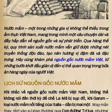
Nước mắm – một trong những gia vị không thể thiếu trong
ẩm thực Việt Nam, mang trong mình một câu chuyện dài và
đầy hấp dẫn về nguồn gốc và sự phát triển. Qua hàng thế
kỷ, quy trình sản xuất nước mắm vẫn giữ được những nét
truyền thống độc đáo, tạo nên hương vị đậm đà và đặc
trưng. Hãy cùng khám phá
nguồn gốc nước mắm Việt,
từ
những bước khởi đầu giản dị đến vị thế quan trọng trong bữa
ăn hàng ngày của người Việt.
LỊCH SỬ NGUỒN GỐC NƯỚC MẮM
Khi nhắc về nguồn gốc nước mắm Việt Nam, không thể
không nói đến thời kỳ đế chế La Mã bị sụp đổ, khi Garum –
loại nước mắm nổi tiếng của Italia –
dần bị mai một
. May mắn
thay, nhờ vào sự giao thương qua
Con đường Tơ lụa
, phương