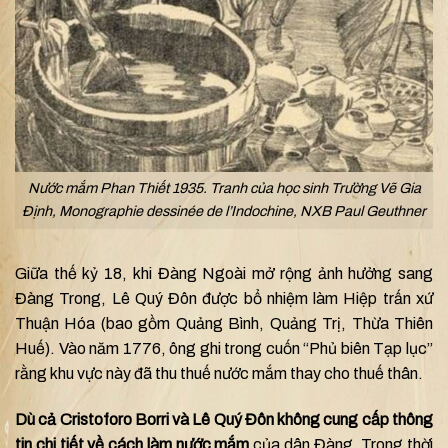
Nước mắm Phan Thiết 1935. Tranh của học sinh Trường Vẽ Gia
Định, Monographie dessinée de l’Indochine, NXB Paul Geuthner
Giữa thế kỷ 18, khi Đàng Ngoài mở rộng ảnh hưởng sang
Đàng Trong, Lê Quý Đôn được bổ nhiệm làm Hiệp trấn xứ
Thuận Hóa (bao gồm Quảng Bình, Quảng Trị, Thừa Thiên
Huế). Vào năm 1776, ông ghi trong cuốn “Phủ biên Tạp lục”
rằng khu vực này đã thu thuế nước mắm thay cho thuế thân.
Dù cả Cristoforo Borri và Lê Quý Đôn không cung cấp thông
tin chi tiết về cách làm nước mắm
của dân Đàng. Trong thời