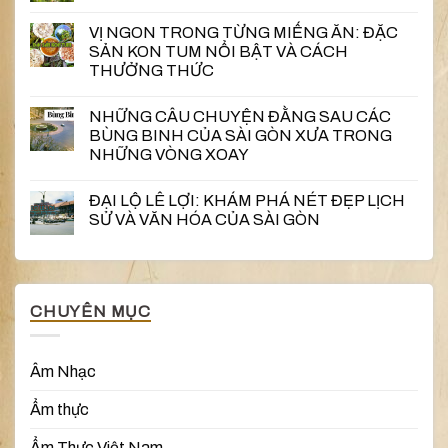
VỊ NGON TRONG TỪNG MIẾNG ĂN: ĐẶC
SẢN KON TUM NỔI BẬT VÀ CÁCH
THƯỞNG THỨC
NHỮNG CÂU CHUYỆN ĐẰNG SAU CÁC
BÙNG BINH CỦA SÀI GÒN XƯA TRONG
NHỮNG VÒNG XOAY
ĐẠI LỘ LÊ LỢI: KHÁM PHÁ NÉT ĐẸP LỊCH
SỬ VÀ VĂN HÓA CỦA SÀI GÒN
CHUYÊN MỤC
Âm Nhạc
Ẩm thực
Ẩm Thực Việt Nam