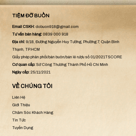
TIỆM ĐỠ BUỒN
Email CSKH:
dobuon918@gmail.com
Tư vấn bán hàng:
0839 000 918
Địa chỉ:
9/18, Đường Nguyễn Huy Tưởng, Phường 7, Quận Bình
Thạnh, TP.HCM
Giấy phép phân phối/bán buôn/bán lẻ rượu số 01/2021TSCORE
Cơ quan cấp:
Sở Công Thương Thành Phố Hồ Chí Minh
Ngày cấp:
25/11/2021
VỀ CHÚNG TÔI
Liên Hệ
Giới Thiệu
Chăm Sóc Khách Hàng
Tin Tức
Tuyển Dụng