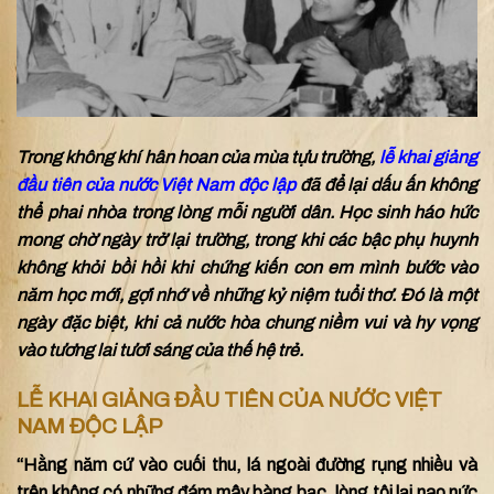
Trong không khí hân hoan của mùa tựu trường,
lễ khai giảng
đầu tiên của nước Việt Nam độc lập
đã để lại dấu ấn không
thể phai nhòa trong lòng mỗi người dân. Học sinh háo hức
mong chờ ngày trở lại trường, trong khi các bậc phụ huynh
không khỏi bồi hồi khi chứng kiến con em mình bước vào
năm học mới, gợi nhớ về những kỷ niệm tuổi thơ. Đó là một
ngày đặc biệt, khi cả nước hòa chung niềm vui và hy vọng
vào tương lai tươi sáng của thế hệ trẻ.
LỄ KHAI GIẢNG ĐẦU TIÊN CỦA NƯỚC VIỆT
NAM ĐỘC LẬP
“Hằng năm cứ vào cuối thu, lá ngoài đường rụng nhiều và
trên không có những đám mây bàng bạc, lòng tôi lại nao nức