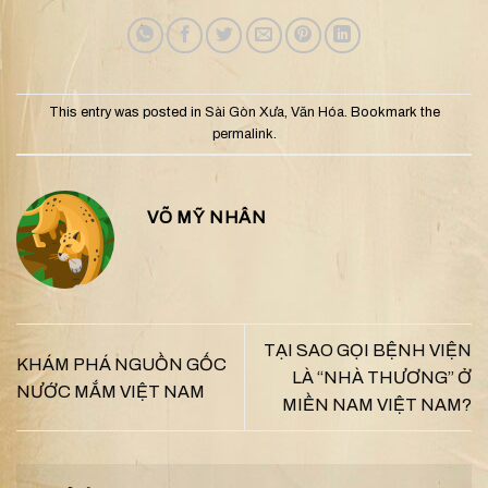
This entry was posted in
Sài Gòn Xưa
,
Văn Hóa
. Bookmark the
permalink
.
VÕ MỸ NHÂN
TẠI SAO GỌI BỆNH VIỆN
KHÁM PHÁ NGUỒN GỐC
LÀ “NHÀ THƯƠNG” Ở
NƯỚC MẮM VIỆT NAM
MIỀN NAM VIỆT NAM?