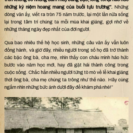
những kỷ niệm hoang mang của buổi tựu trường”.
Những
dòng văn ấy, viết ra tròn 75 năm trước, lại một lần nữa sống
lại trong tâm trí chúng ta mỗi mùa khai giảng, gợi nhớ về
những tháng ngày đẹp nhất của đời người.
Qua bao nhiêu thế hệ học sinh, những câu văn ấy vẫn luôn
đồng hành, và giờ đây, nhiều người trong số họ đã trở thành
các bậc ông bà, cha mẹ, nhìn thấy con cháu mình háo hức
bước vào năm học mới, hay đã gặt hái thành công trong
cuộc sống. Chắc hẳn nhiều người từng tò mò về lễ khai giảng
thời ông bà, cha mẹ chúng ta trông như thế nào. Hãy cùng
ngắm nhìn những bức ảnh dưới đây để khám phá nhé!”