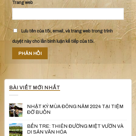
Trang web
Lưu tên của tôi, email, và trang web trong trình
duyệt này cho lần bình luận kế tiếp của tôi.
BÀI VIẾT MỚI NHẤT
NHẬT KÝ MÙA ĐÔNG NĂM 2024 TẠI TIỆM
ĐỠ BUỒN
BẾN TRE: THIÊN ĐƯỜNG MIỆT VƯỜN VÀ
DI SẢN VĂN HÓA