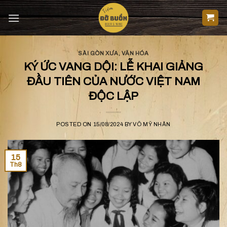
Skip
to
content
SÀI GÒN XƯA
,
VĂN HÓA
KÝ ỨC VANG DỘI: LỄ KHAI GIẢNG
ĐẦU TIÊN CỦA NƯỚC VIỆT NAM
ĐỘC LẬP
POSTED ON
15/08/2024
BY
VÕ MỸ NHÂN
15
Th8