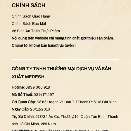
CHÍNH SÁCH
Chính Sách Giao Hàng
Chính Sách Bảo Mật
Vệ Sinh An Toàn Thực Phẩm
Nội dung trên website chỉ mang tính chất giới thiệu sản phẩm.
Chúng tôi không bán hàng trực tuyến !
CÔNG TY TNHH THƯƠNG MẠI DỊCH VỤ VÀ SẢN
XUẤT MFRESH
Hotline:
0839 000 918
Mã Số Thuế:
0314171197
Cơ Quan Cấp:
Sở Kế Hoạch Và Đầu Tư Thành Phố Hồ Chí Minh.
Ngày Cấp:
26/12/2016
Trụ Sở Chính:
618/34 Âu Cơ, Phường 10, Quận Tân Bình, Thành
phố Hồ Chí Minh, Việt Nam.