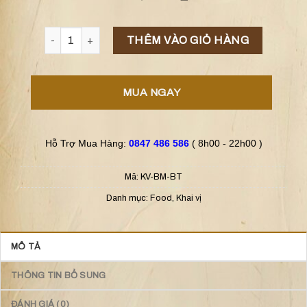
Bánh Mì Bơ Tỏi số lượng
THÊM VÀO GIỎ HÀNG
MUA NGAY
Hỗ Trợ Mua Hàng:
0847 486 586
( 8h00 - 22h00 )
Mã:
KV-BM-BT
Danh mục:
Food
,
Khai vị
MÔ TẢ
THÔNG TIN BỔ SUNG
ĐÁNH GIÁ (0)