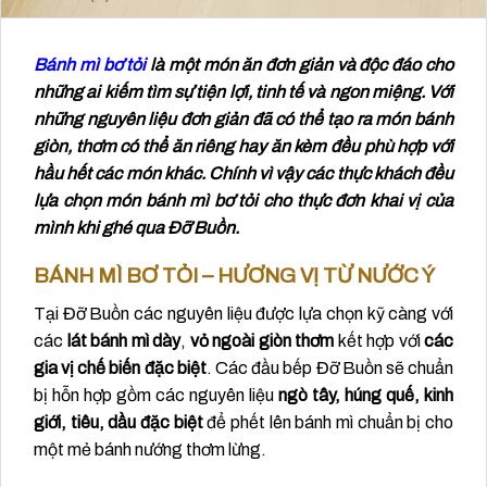
Bánh mì bơ tỏi
là một món ăn đơn giản và độc đáo cho
những ai kiếm tìm sự tiện lợi, tinh tế và ngon miệng. Với
những nguyên liệu đơn giản đã có thể tạo ra món bánh
giòn, thơm có thể ăn riêng hay ăn kèm đều phù hợp với
hầu hết các món khác. Chính vì vậy các thực khách đều
lựa chọn món bánh mì bơ tỏi cho thực đơn khai vị của
mình khi ghé qua Đỡ Buồn.
BÁNH MÌ BƠ TỎI – HƯƠNG VỊ TỪ NƯỚC Ý
Tại Đỡ Buồn các nguyên liệu được lựa chọn kỹ càng với
các
lát bánh mì dày
,
vỏ ngoài giòn thơm
kết hợp với
các
gia vị chế biến đặc biệt
. Các đầu bếp Đỡ Buồn sẽ chuẩn
bị hỗn hợp gồm các nguyên liệu
ngò tây, húng quế, kinh
giới, tiêu, dầu đặc biệt
để phết lên bánh mì chuẩn bị cho
một mẻ bánh nướng thơm lừng.