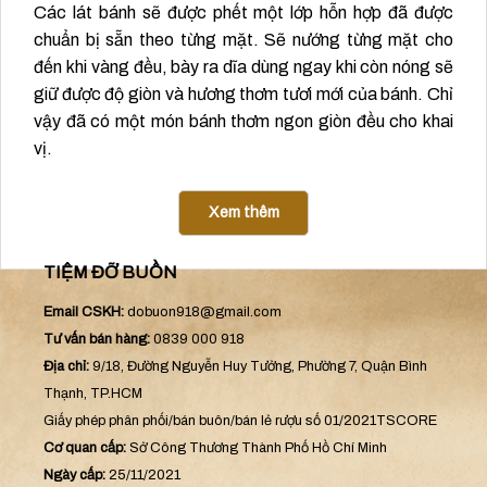
Các lát bánh sẽ được phết một lớp hỗn hợp đã được
chuẩn bị sẵn theo từng mặt. Sẽ nướng từng mặt cho
đến khi vàng đều, bày ra dĩa dùng ngay khi còn nóng sẽ
giữ được độ giòn và hương thơm tươi mới của bánh. Chỉ
vậy đã có một món bánh thơm ngon giòn đều cho khai
vị.
Xem thêm
TIỆM ĐỠ BUỒN
Email CSKH:
dobuon918@gmail.com
Tư vấn bán hàng:
0839 000 918
Địa chỉ:
9/18, Đường Nguyễn Huy Tưởng, Phường 7, Quận Bình
Thạnh, TP.HCM
Giấy phép phân phối/bán buôn/bán lẻ rượu số 01/2021TSCORE
Cơ quan cấp:
Sở Công Thương Thành Phố Hồ Chí Minh
Ngày cấp:
25/11/2021