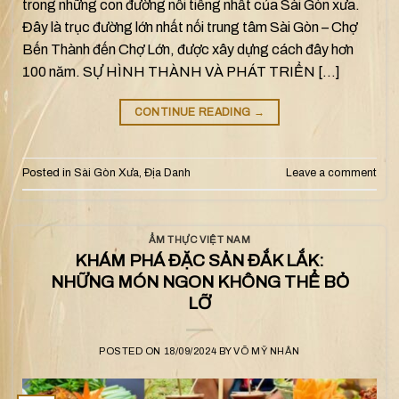
trong những con đường nổi tiếng nhất của Sài Gòn xưa.
Đây là trục đường lớn nhất nối trung tâm Sài Gòn – Chợ
Bến Thành đến Chợ Lớn, được xây dựng cách đây hơn
100 năm. SỰ HÌNH THÀNH VÀ PHÁT TRIỂN […]
CONTINUE READING
→
Posted in
Sài Gòn Xưa
,
Địa Danh
Leave a comment
ẨM THỰC VIỆT NAM
KHÁM PHÁ ĐẶC SẢN ĐẮK LẮK:
NHỮNG MÓN NGON KHÔNG THỂ BỎ
LỠ
POSTED ON
18/09/2024
BY
VÕ MỸ NHÂN