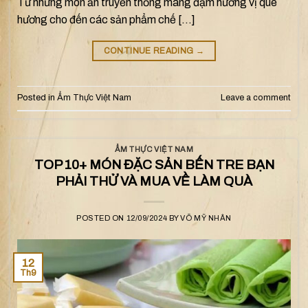
Từ những món ăn truyền thống mang đậm hương vị quê
hương cho đến các sản phẩm chế […]
CONTINUE READING
→
Posted in
Ẩm Thực Việt Nam
Leave a comment
ẨM THỰC VIỆT NAM
TOP 10+ MÓN ĐẶC SẢN BẾN TRE BẠN
PHẢI THỬ VÀ MUA VỀ LÀM QUÀ
POSTED ON
12/09/2024
BY
VÕ MỸ NHÂN
12
Th9