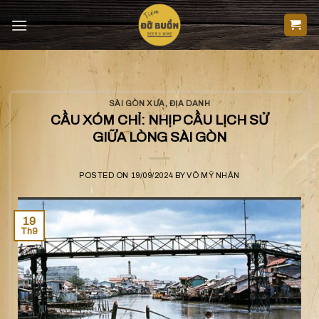
Skip
to
content
SÀI GÒN XƯA
,
ĐỊA DANH
CẦU XÓM CHỈ: NHỊP CẦU LỊCH SỬ
GIỮA LÒNG SÀI GÒN
POSTED ON
19/09/2024
BY
VÕ MỸ NHÂN
19
Th9