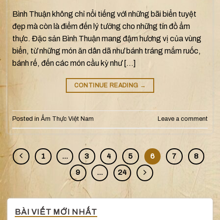
Bình Thuận không chỉ nổi tiếng với những bãi biển tuyệt
đẹp mà còn là điểm đến lý tưởng cho những tín đồ ẩm
thực. Đặc sản Bình Thuận mang đậm hương vị của vùng
biển, từ những món ăn dân dã như bánh tráng mắm ruốc,
bánh rế, đến các món cầu kỳ như […]
CONTINUE READING
→
Posted in
Ẩm Thực Việt Nam
Leave a comment
1
…
3
4
5
6
7
8
9
…
24
BÀI VIẾT MỚI NHẤT