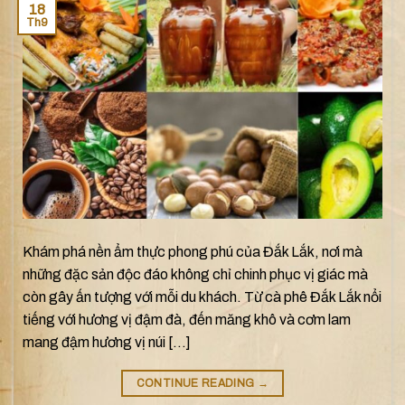
18
Th9
Khám phá nền ẩm thực phong phú của Đắk Lắk, nơi mà
những đặc sản độc đáo không chỉ chinh phục vị giác mà
còn gây ấn tượng với mỗi du khách. Từ cà phê Đắk Lắk nổi
tiếng với hương vị đậm đà, đến măng khô và cơm lam
mang đậm hương vị núi […]
CONTINUE READING
→