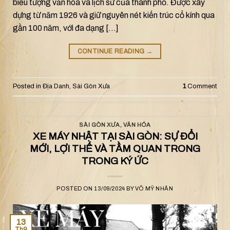
biểu tượng văn hóa và lịch sử của thành phố. Được xây
dựng từ năm 1926 và giữ nguyên nét kiến trúc cổ kính qua
gần 100 năm, với đa dạng […]
CONTINUE READING
→
Posted in
Địa Danh
,
Sài Gòn Xưa
1
Comment
SÀI GÒN XƯA
,
VĂN HÓA
XE MÁY NHẬT TẠI SÀI GÒN: SỰ ĐỔI
MỚI, LỢI THẾ VÀ TẦM QUAN TRONG
TRONG KÝ ỨC
POSTED ON
13/09/2024
BY
VÕ MỸ NHÂN
13
Th9