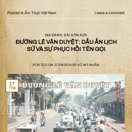
Posted in
Ẩm Thực Việt Nam
Leave a comment
ĐỊA DANH
,
SÀI GÒN XƯA
ĐƯỜNG LÊ VĂN DUYỆT: DẤU ẤN LỊCH
SỬ VÀ SỰ PHỤC HỒI TÊN GỌI
POSTED ON
17/09/2024
BY
VÕ MỸ NHÂN
17
Th9