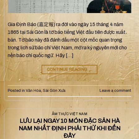
Gia Định Báo (嘉定報) ra đời vào ngày 15 tháng 4 năm
1865 tại Sài Gòn là tờ báo tiếng Việt đầu tiên được xuất
bản. Tờ báo này đã đánh dấu một cột mốc quan trọng
trong lịch sử báo chí Việt Nam, mở ra kỷ nguyên mới cho
nền báo chí quốc ngữ. Hãy […]
CONTINUE READING
→
Posted in
Văn Hóa
,
Sài Gòn Xưa
Leave a comment
ẨM THỰC VIỆT NAM
LƯU LẠI NGAY 10 MÓN ĐẶC SẢN HÀ
NAM NHẤT ĐỊNH PHẢI THỬ KHI ĐẾN
ĐÂY