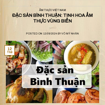
ẨM THỰC VIỆT NAM
ĐẶC SẢN BÌNH THUẬN: TINH HOA ẨM
THỰC VÙNG BIỂN
POSTED ON
12/09/2024
BY
VÕ MỸ NHÂN
12
Th9