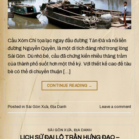
Cầu Xóm Chỉ tọa lạc ngay đầu đường Tản Đà và nối liền
đường Nguyễn Quyền, là một di tích đáng nhớ trong lòng
Sài Gòn. Dù nhỏ bé, cầu đã chứng kiến nhiều thăng trầm
của thành phố suốt hơn một thế kỷ. Với thiết kế cao để tàu
bè có thể di chuyển thuận […]
CONTINUE READING
→
Posted in
Sài Gòn Xưa
,
Địa Danh
Leave a comment
SÀI GÒN XƯA
,
ĐỊA DANH
LỊCH SỬ ĐẠI LỘ TRẦN HƯNG ĐẠO –