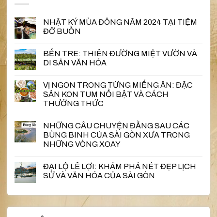
NHẬT KÝ MÙA ĐÔNG NĂM 2024 TẠI TIỆM
ĐỠ BUỒN
BẾN TRE: THIÊN ĐƯỜNG MIỆT VƯỜN VÀ
DI SẢN VĂN HÓA
VỊ NGON TRONG TỪNG MIẾNG ĂN: ĐẶC
SẢN KON TUM NỔI BẬT VÀ CÁCH
THƯỞNG THỨC
NHỮNG CÂU CHUYỆN ĐẰNG SAU CÁC
BÙNG BINH CỦA SÀI GÒN XƯA TRONG
NHỮNG VÒNG XOAY
ĐẠI LỘ LÊ LỢI: KHÁM PHÁ NÉT ĐẸP LỊCH
SỬ VÀ VĂN HÓA CỦA SÀI GÒN