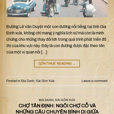
Đường Lê Văn Duyệt một con đường nổi tiếng tại tỉnh Gia
Định xưa, không chỉ mang ý nghĩa lịch sử mà còn là minh
chứng cho những thay đổi lớn trong quá trình phát triển đô
thị của khu vực này. Đây là con đường được đặt theo tên
của một vị quan nổi […]
CONTINUE READING
→
Posted in
Địa Danh
,
Sài Gòn Xưa
Leave a comment
ĐỊA DANH
,
SÀI GÒN XƯA
CHỢ TÂN ĐỊNH: NGÔI CHỢ CỔ VÀ
NHỮNG CÂU CHUYỆN BÌNH DỊ GIỮA