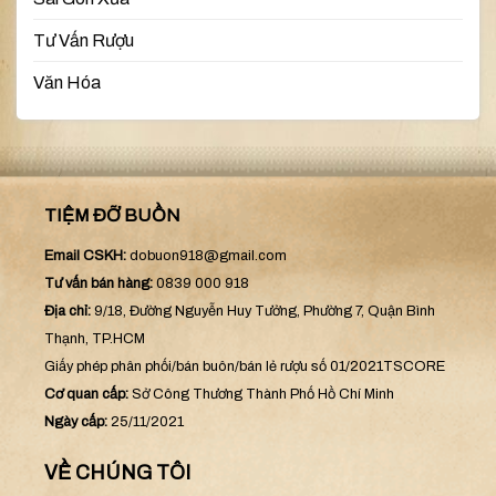
Tư Vấn Rượu
Văn Hóa
TIỆM ĐỠ BUỒN
Email CSKH:
dobuon918@gmail.com
Tư vấn bán hàng:
0839 000 918
Địa chỉ:
9/18, Đường Nguyễn Huy Tưởng, Phường 7, Quận Bình
Thạnh, TP.HCM
Giấy phép phân phối/bán buôn/bán lẻ rượu số 01/2021TSCORE
Cơ quan cấp:
Sở Công Thương Thành Phố Hồ Chí Minh
Ngày cấp:
25/11/2021
VỀ CHÚNG TÔI