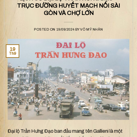
TRỤC ĐƯỜNG HUYẾT MẠCH NỐI SÀI
GÒN VÀ CHỢ LỚN
POSTED ON
19/09/2024
BY
VÕ MỸ NHÂN
19
Th9
Đại lộ Trần Hưng Đạo ban đầu mang tên Gallieni là một