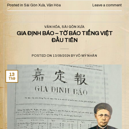
Posted in
Sài Gòn Xưa
,
Văn Hóa
Leave a comment
VĂN HÓA
,
SÀI GÒN XƯA
GIA ĐỊNH BÁO – TỜ BÁO TIẾNG VIỆT
ĐẦU TIÊN
POSTED ON
13/09/2024
BY
VÕ MỸ NHÂN
13
Th9