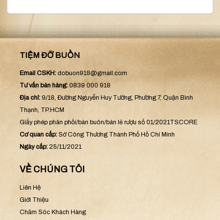
TIỆM ĐỠ BUỒN
Email CSKH:
dobuon918@gmail.com
Tư vấn bán hàng:
0839 000 918
Địa chỉ:
9/18, Đường Nguyễn Huy Tưởng, Phường 7, Quận Bình
Thạnh, TP.HCM
Giấy phép phân phối/bán buôn/bán lẻ rượu số 01/2021TSCORE
Cơ quan cấp:
Sở Công Thương Thành Phố Hồ Chí Minh
Ngày cấp:
25/11/2021
VỀ CHÚNG TÔI
Liên Hệ
Giới Thiệu
Chăm Sóc Khách Hàng