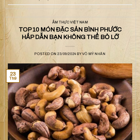
ẨM THỰC VIỆT NAM
TOP 10 MÓN ĐẶC SẢN BÌNH PHƯỚC
HẤP DẪN BẠN KHÔNG THỂ BỎ LỠ
POSTED ON
23/09/2024
BY
VÕ MỸ NHÂN
23
Th9