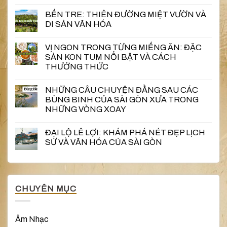
BẾN TRE: THIÊN ĐƯỜNG MIỆT VƯỜN VÀ
DI SẢN VĂN HÓA
VỊ NGON TRONG TỪNG MIẾNG ĂN: ĐẶC
SẢN KON TUM NỔI BẬT VÀ CÁCH
THƯỞNG THỨC
NHỮNG CÂU CHUYỆN ĐẰNG SAU CÁC
BÙNG BINH CỦA SÀI GÒN XƯA TRONG
NHỮNG VÒNG XOAY
ĐẠI LỘ LÊ LỢI: KHÁM PHÁ NÉT ĐẸP LỊCH
SỬ VÀ VĂN HÓA CỦA SÀI GÒN
CHUYÊN MỤC
Âm Nhạc