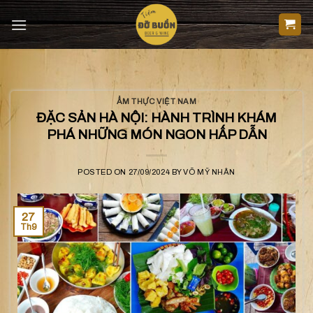
Skip
to
content
ẨM THỰC VIỆT NAM
ĐẶC SẢN HÀ NỘI: HÀNH TRÌNH KHÁM
PHÁ NHỮNG MÓN NGON HẤP DẪN
POSTED ON
27/09/2024
BY
VÕ MỸ NHÂN
27
Th9