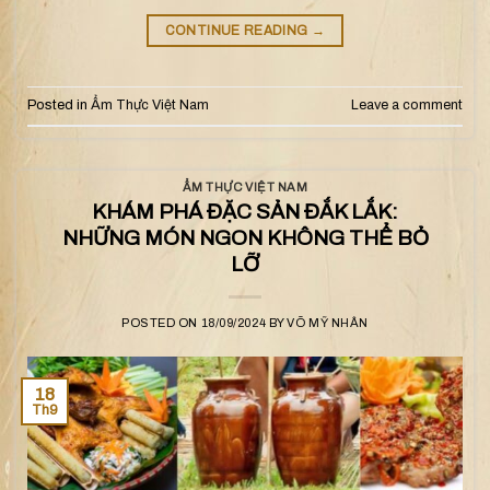
CONTINUE READING
→
Posted in
Ẩm Thực Việt Nam
Leave a comment
ẨM THỰC VIỆT NAM
KHÁM PHÁ ĐẶC SẢN ĐẮK LẮK:
NHỮNG MÓN NGON KHÔNG THỂ BỎ
LỠ
POSTED ON
18/09/2024
BY
VÕ MỸ NHÂN
18
Th9