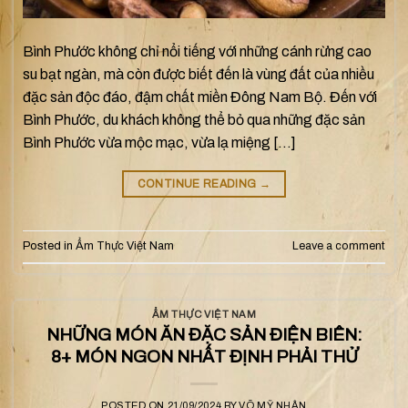
Bình Phước không chỉ nổi tiếng với những cánh rừng cao
su bạt ngàn, mà còn được biết đến là vùng đất của nhiều
đặc sản độc đáo, đậm chất miền Đông Nam Bộ. Đến với
Bình Phước, du khách không thể bỏ qua những đặc sản
Bình Phước vừa mộc mạc, vừa lạ miệng […]
CONTINUE READING
→
Posted in
Ẩm Thực Việt Nam
Leave a comment
ẨM THỰC VIỆT NAM
NHỮNG MÓN ĂN ĐẶC SẢN ĐIỆN BIÊN:
8+ MÓN NGON NHẤT ĐỊNH PHẢI THỬ
POSTED ON
21/09/2024
BY
VÕ MỸ NHÂN