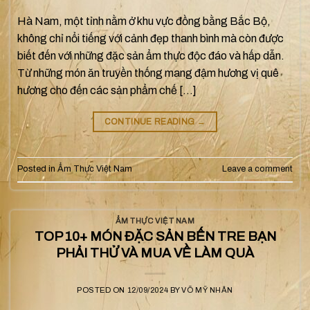
Hà Nam, một tỉnh nằm ở khu vực đồng bằng Bắc Bộ,
không chỉ nổi tiếng với cảnh đẹp thanh bình mà còn được
biết đến với những đặc sản ẩm thực độc đáo và hấp dẫn.
Từ những món ăn truyền thống mang đậm hương vị quê
hương cho đến các sản phẩm chế […]
CONTINUE READING
→
Posted in
Ẩm Thực Việt Nam
Leave a comment
ẨM THỰC VIỆT NAM
TOP 10+ MÓN ĐẶC SẢN BẾN TRE BẠN
PHẢI THỬ VÀ MUA VỀ LÀM QUÀ
POSTED ON
12/09/2024
BY
VÕ MỸ NHÂN