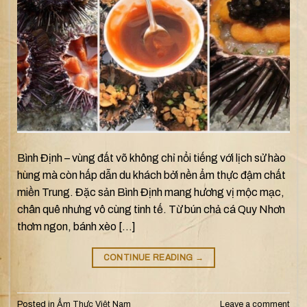
Bình Định – vùng đất võ không chỉ nổi tiếng với lịch sử hào
hùng mà còn hấp dẫn du khách bởi nền ẩm thực đậm chất
miền Trung. Đặc sản Bình Định mang hương vị mộc mạc,
chân quê nhưng vô cùng tinh tế. Từ bún chả cá Quy Nhơn
thơm ngon, bánh xèo […]
CONTINUE READING
→
Posted in
Ẩm Thực Việt Nam
Leave a comment