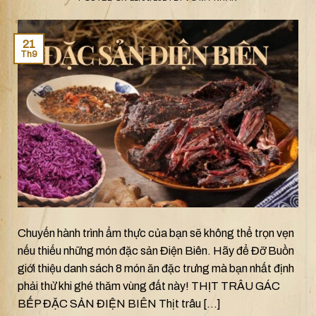
21
Th9
Chuyến hành trình ẩm thực của bạn sẽ không thể trọn vẹn
nếu thiếu những món đặc sản Điện Biên. Hãy để Đỡ Buồn
giới thiệu danh sách 8 món ăn đặc trưng mà bạn nhất định
phải thử khi ghé thăm vùng đất này! THỊT TRÂU GÁC
BẾP ĐẶC SẢN ĐIỆN BIÊN Thịt trâu […]