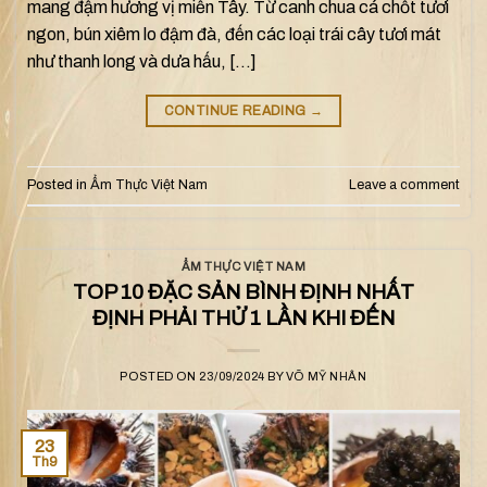
mang đậm hương vị miền Tây. Từ canh chua cá chốt tươi
ngon, bún xiêm lo đậm đà, đến các loại trái cây tươi mát
như thanh long và dưa hấu, […]
CONTINUE READING
→
Posted in
Ẩm Thực Việt Nam
Leave a comment
ẨM THỰC VIỆT NAM
TOP 10 ĐẶC SẢN BÌNH ĐỊNH NHẤT
ĐỊNH PHẢI THỬ 1 LẦN KHI ĐẾN
POSTED ON
23/09/2024
BY
VÕ MỸ NHÂN
23
Th9