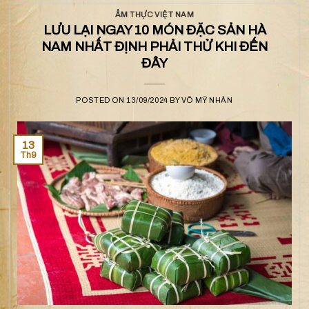
ẨM THỰC VIỆT NAM
LƯU LẠI NGAY 10 MÓN ĐẶC SẢN HÀ
NAM NHẤT ĐỊNH PHẢI THỬ KHI ĐẾN
ĐÂY
POSTED ON
13/09/2024
BY
VÕ MỸ NHÂN
13
Th9