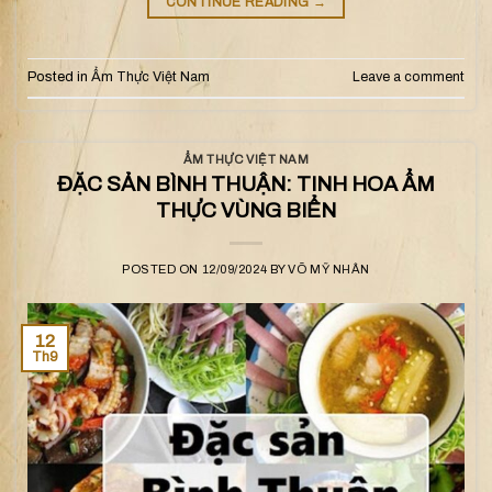
CONTINUE READING
→
Posted in
Ẩm Thực Việt Nam
Leave a comment
ẨM THỰC VIỆT NAM
ĐẶC SẢN BÌNH THUẬN: TINH HOA ẨM
THỰC VÙNG BIỂN
POSTED ON
12/09/2024
BY
VÕ MỸ NHÂN
12
Th9