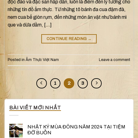
độc đáo và đặc sản hấp dẫn, luôn là điểm đến lý tưởng cho
những tín đồ ẩm thực. Từ những tô bánh đa cua đậm đà,
nem cua bể giòn rụm, đến những món ăn vặt như bánh mì
que và dừa dầm, […]
CONTINUE READING
→
Posted in
Ẩm Thực Việt Nam
Leave a comment
1
2
3
BÀI VIẾT MỚI NHẤT
NHẬT KÝ MÙA ĐÔNG NĂM 2024 TẠI TIỆM
ĐỠ BUỒN