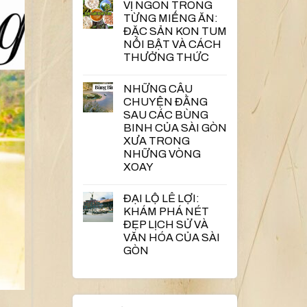
VỊ NGON TRONG
TỪNG MIẾNG ĂN:
ĐẶC SẢN KON TUM
NỔI BẬT VÀ CÁCH
THƯỞNG THỨC
NHỮNG CÂU
CHUYỆN ĐẰNG
SAU CÁC BÙNG
BINH CỦA SÀI GÒN
XƯA TRONG
NHỮNG VÒNG
XOAY
ĐẠI LỘ LÊ LỢI:
KHÁM PHÁ NÉT
ĐẸP LỊCH SỬ VÀ
VĂN HÓA CỦA SÀI
GÒN