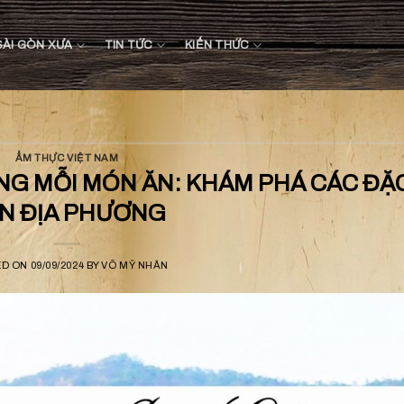
SÀI GÒN XƯA
TIN TỨC
KIẾN THỨC
ẨM THỰC VIỆT NAM
NG MỖI MÓN ĂN: KHÁM PHÁ CÁC ĐẶ
N ĐỊA PHƯƠNG
ED ON
09/09/2024
BY
VÕ MỸ NHÂN