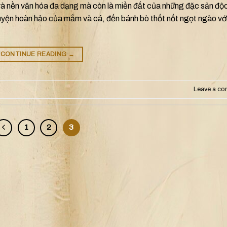
n và nền văn hóa đa dạng mà còn là miền đất của những đặc sản độ
uyện hoàn hảo của mắm và cá, đến bánh bò thốt nốt ngọt ngào vớ
CONTINUE READING
→
Leave a c
1
2
3