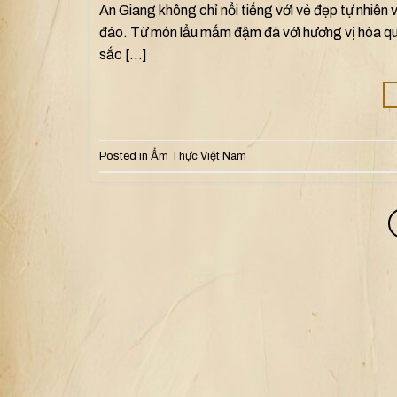
An Giang không chỉ nổi tiếng với vẻ đẹp tự nhiê
đáo. Từ món lẩu mắm đậm đà với hương vị hòa q
sắc […]
Posted in
Ẩm Thực Việt Nam