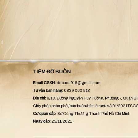
TIỆM ĐỠ BUỒN
Email CSKH:
dobuon918@gmail.com
Tư vấn bán hàng:
0839 000 918
Địa chỉ:
9/18, Đường Nguyễn Huy Tưởng, Phường 7, Quận B
Giấy phép phân phối/bán buôn/bán lẻ rượu số 01/2021TS
Cơ quan cấp:
Sở Công Thương Thành Phố Hồ Chí Minh
Ngày cấp:
25/11/2021