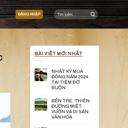
Tìm
ĐĂNG NHẬP
kiếm:
BÀI VIẾT MỚI NHẤT
C
NHẬT KÝ MÙA
ĐÔNG NĂM 2024
TẠI TIỆM ĐỠ
BUỒN
BẾN TRE: THIÊN
ĐƯỜNG MIỆT
VƯỜN VÀ DI SẢN
VĂN HÓA