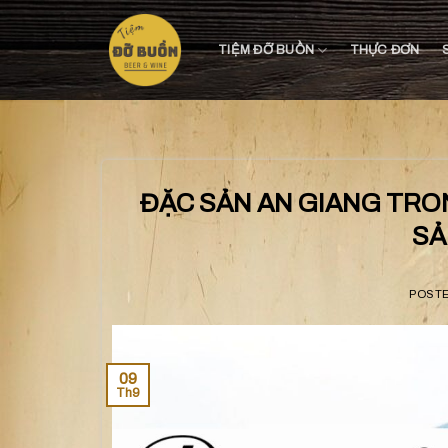
Skip
to
TIỆM ĐỠ BUỒN
THỰC ĐƠN
content
ĐẶC SẢN AN GIANG TRO
SẢ
POST
09
Th9