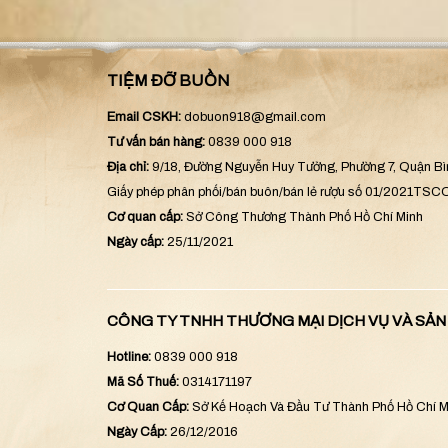
TIỆM ĐỠ BUỒN
Email CSKH:
dobuon918@gmail.com
Tư vấn bán hàng:
0839 000 918
Địa chỉ:
9/18, Đường Nguyễn Huy Tưởng, Phường 7, Quận B
Giấy phép phân phối/bán buôn/bán lẻ rượu số 01/2021TS
Cơ quan cấp:
Sở Công Thương Thành Phố Hồ Chí Minh
Ngày cấp:
25/11/2021
CÔNG TY TNHH THƯƠNG MẠI DỊCH VỤ VÀ SẢ
Hotline:
0839 000 918
Mã Số Thuế:
0314171197
Cơ Quan Cấp:
Sở Kế Hoạch Và Đầu Tư Thành Phố Hồ Chí M
Ngày Cấp:
26/12/2016