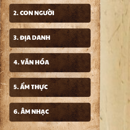
2. CON NGƯỜI
3. ĐỊA DANH
4. VĂN HÓA
5. ẨM THỰC
6. ÂM NHẠC