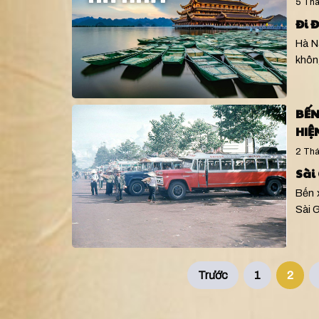
5 Thá
Đi 
Hà N
khôn
BẾN
HIỆ
2 Thá
Sài
Bến 
Sài 
Navigation
Trước
1
2