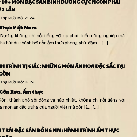
 10+ MÓN ĐẶC SẢN BÌNH DƯƠNG CỰC NGON PHẢI
 1 LẦN
áng Mười Một 2024
Thực Việt Nam
 Dương không chỉ nổi tiếng với sự phát triển công nghiệp mà
thu hút du khách bởi nền ẩm thực phong phú, đậm…
[...]
H TRÌNH VỊ GIÁC: NHỮNG MÓN ĂN HOA ĐẶC SẮC TẠI
 GÒN
áng Mười Một 2024
 Gòn Xưa
,
Ẩm thực
Gòn, thành phố sôi động và náo nhiệt, không chỉ nổi tiếng với
g món ăn đặc trưng của người Việt mà còn là…
[...]
 TRẢI ĐẶC SẢN ĐỒNG NAI: HÀNH TRÌNH ẨM THỰC