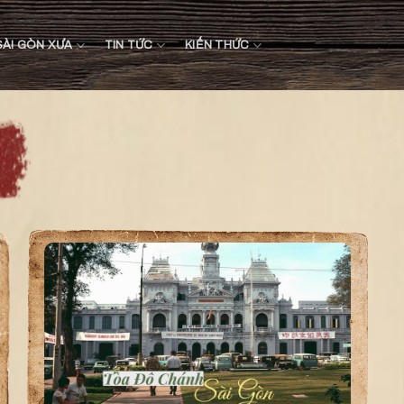
SÀI GÒN XƯA
TIN TỨC
KIẾN THỨC