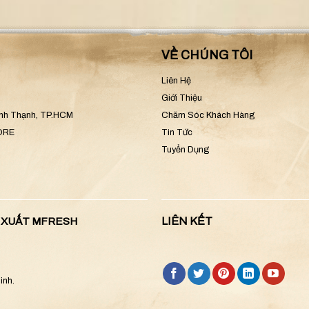
VỀ CHÚNG TÔI
Liên Hệ
Giới Thiệu
ình Thạnh, TP.HCM
Chăm Sóc Khách Hàng
CORE
Tin Tức
Tuyển Dụng
LIÊN KẾT
N XUẤT MFRESH
inh.