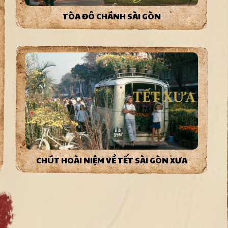
TÒA ĐÔ CHÁNH SÀI GÒN
CHÚT HOÀI NIỆM VỀ TẾT SÀI GÒN XƯA