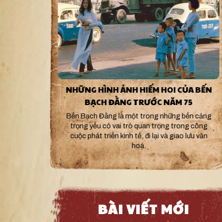
NHỮNG HÌNH ẢNH HIẾM HOI CỦA BẾN
BẠCH ĐẰNG TRƯỚC NĂM 75
Bến Bạch Đằng là một trong những bến cảng
trọng yếu có vai trò quan trọng trong công
cuộc phát triển kinh tế, đi lại và giao lưu văn
hoá.
BÀI VIẾT MỚI