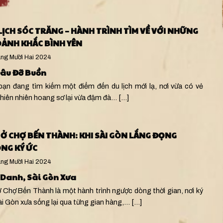
LỊCH SÓC TRĂNG – HÀNH TRÌNH TÌM VỀ VỚI NHỮNG
ẢNH KHẮC BÌNH YÊN
ng Mười Hai 2024
Đâu Đỡ Buồn
bạn đang tìm kiếm một điểm đến du lịch mới lạ, nơi vừa có vẻ
thiên nhiên hoang sơ lại vừa đậm đà…
[...]
 Ở CHỢ BẾN THÀNH: KHI SÀI GÒN LẮNG ĐỌNG
NG KÝ ỨC
ng Mười Hai 2024
 Danh
,
Sài Gòn Xưa
ở Chợ Bến Thành là một hành trình ngược dòng thời gian, nơi ký
ài Gòn xưa sống lại qua từng gian hàng,…
[...]