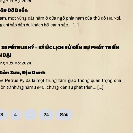
ng Mười Một 2024
Đâu Đỡ Buồn
am, một vùng đất nằm ở cửa ngõ phía nam của thủ đô Hà Nội,
g chỉ hấp dẫn du khách bởi cảnh sắc…
[...]
 XE PÉTRUS KÝ – KÝ ỨC LỊCH SỬ ĐẾN SỰ PHÁT TRIỂN
N ĐẠI
ng Mười Một 2024
 Gòn Xưa
,
Địa Danh
xe Pétrus Ký đã là một trung tâm giao thông quan trọng của
Gòn từ những năm 1940, chứng kiến sự phát triển…
[...]
3
4
…
24
Sau