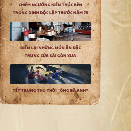
CHIÊM NGƯỠNG KIẾN TRÚC BÊN
TRONG DINH ĐỘC LẬP TRƯỚC NĂM 75
ĐIỂM LẠI NHỮNG MÓN ĂN ĐẶC
TRƯNG CỦA SÀI GÒN XƯA
TẾT TRUNG THU THỜI “ÔNG BÀ ANH”