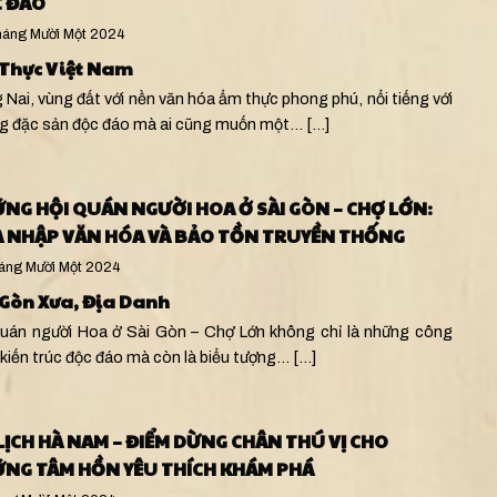
 ĐÁO
áng Mười Một 2024
Thực Việt Nam
Nai, vùng đất với nền văn hóa ẩm thực phong phú, nổi tiếng với
g đặc sản độc đáo mà ai cũng muốn một…
[...]
NG HỘI QUÁN NGƯỜI HOA Ở SÀI GÒN – CHỢ LỚN:
 NHẬP VĂN HÓA VÀ BẢO TỒN TRUYỀN THỐNG
áng Mười Một 2024
 Gòn Xưa
,
Địa Danh
quán người Hoa ở Sài Gòn – Chợ Lớn không chỉ là những công
 kiến trúc độc đáo mà còn là biểu tượng…
[...]
LỊCH HÀ NAM – ĐIỂM DỪNG CHÂN THÚ VỊ CHO
NG TÂM HỒN YÊU THÍCH KHÁM PHÁ