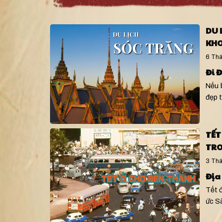
DU 
KHO
6 Thá
Đi 
Nếu 
đẹp 
TẾT
TRO
3 Thá
Địa
Tết 
ức S