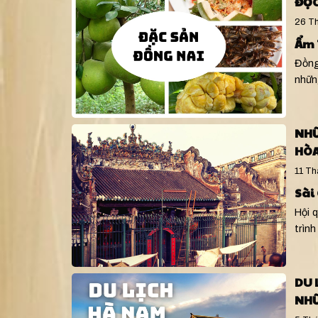
ĐỘC
26 Th
Ẩm 
Đồng 
nhữn
NHỮ
HÒA
11 Th
Sài
Hội 
trình
DU 
NHỮ