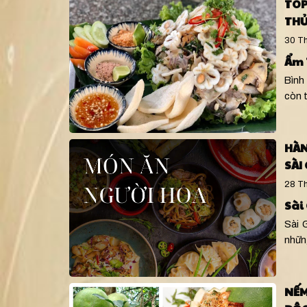
TOP
THỬ
30 Th
Ẩm 
Bình
còn 
HÀN
SÀI
28 Th
Sài
Sài 
nhữn
NẾM