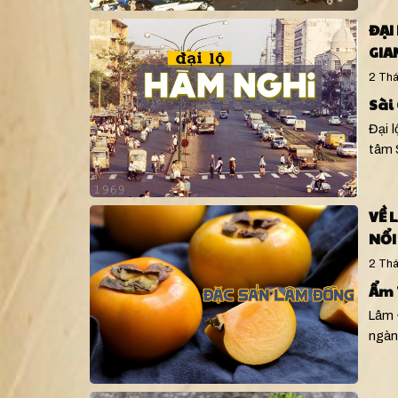
ĐẠI
GIA
2 Thá
Sài
Đại 
tâm 
VỀ 
NỔI
2 Thá
Ẩm 
Lâm 
ngàn