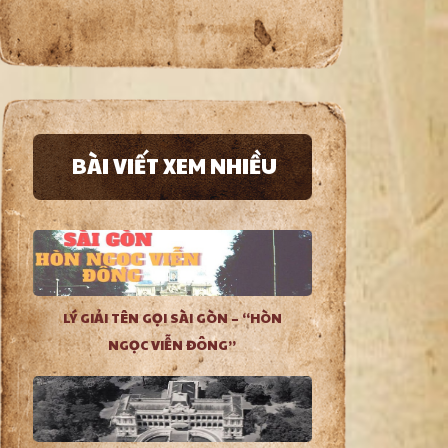
BÀI VIẾT XEM NHIỀU
LÝ GIẢI TÊN GỌI SÀI GÒN – “HÒN
NGỌC VIỄN ĐÔNG”