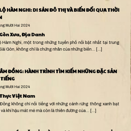
 LỘ HÀM NGHI: DI SẢN ĐÔ THỊ VÀ BIẾN ĐỔI QUA THỜI
N
ng Mười Hai 2024
 Gòn Xưa
,
Địa Danh
lộ Hàm Nghi, một trong những tuyến phố nổi bật nhất tại trung
Sài Gòn, không chỉ là chứng nhân của những biến…
[...]
LÂM ĐỒNG: HÀNH TRÌNH TÌM KIẾM NHỮNG ĐẶC SẢN
 TIẾNG
ng Mười Hai 2024
Thực Việt Nam
Đồng không chỉ nổi tiếng với những cánh rừng thông xanh bạt
 và khí hậu mát mẻ mà còn là thiên đường của…
[...]