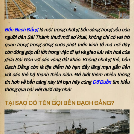
Bến Bạch Đằng
là một trong những bến cảng trọng yếu của
người dân Sài Thành thuở mới sơ khai, không chỉ có vai trò
quan trọng trong công cuộc phát triển kinh tế mà nơi đây
còn đóng góp rất lớn trong việc đi lại và giao lưu văn hoá của
giữa Sài Gòn với các vùng đất khác. Không những thế, bến
Bạch Đằng còn là địa điểm hò hẹn đầy lãng mạn gắn liền
với các thế hệ thanh thiếu niên. Để biết thêm nhiều thông
tin hơn về bến cảng này thì bạn hãy cùng
Đỡ Buồn
tìm hiểu
thông qua bài viết dưới đây nhé!
TẠI SAO CÓ TÊN GỌI BẾN BẠCH ĐẰNG?