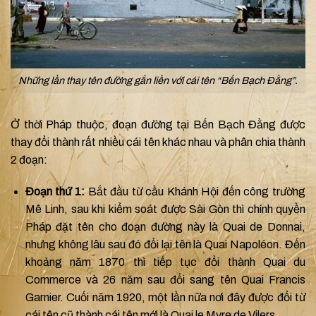
Những lần thay tên đường gắn liền với cái tên “Bến Bạch Đằng”.
Ở thời Pháp thuộc, đoạn đường tại Bến Bạch Đằng được
thay đổi thành rất nhiều cái tên khác nhau và phân chia thành
2 đoạn:
Đoạn thứ 1:
Bắt đầu từ cầu Khánh Hội đến công trường
Mê Linh, sau khi kiểm soát được Sài Gòn thì chính quyền
Pháp đặt tên cho đoạn đường này là Quai de Donnai,
nhưng không lâu sau đó đổi lại tên là Quai Napoléon. Đến
khoảng năm 1870 thì tiếp tục đổi thành Quai du
Commerce và 26 năm sau đổi sang tên Quai Francis
Garnier. Cuối năm 1920, một lần nữa nơi đây được đổi từ
cái tên cũ thành cái tên mới là Quai le Myre de Vilers.