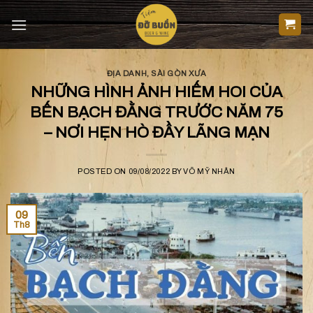
Skip
to
content
ĐỊA DANH
,
SÀI GÒN XƯA
NHỮNG HÌNH ẢNH HIẾM HOI CỦA
BẾN BẠCH ĐẰNG TRƯỚC NĂM 75
– NƠI HẸN HÒ ĐẦY LÃNG MẠN
POSTED ON
09/08/2022
BY
VÕ MỸ NHÂN
09
Th8