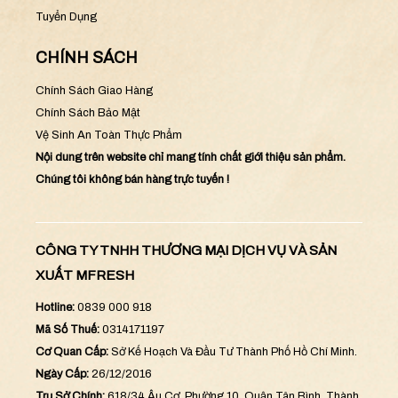
Tuyển Dụng
CHÍNH SÁCH
Chính Sách Giao Hàng
Chính Sách Bảo Mật
Vệ Sinh An Toàn Thực Phẩm
Nội dung trên website chỉ mang tính chất giới thiệu sản phẩm.
Chúng tôi không bán hàng trực tuyến !
CÔNG TY TNHH THƯƠNG MẠI DỊCH VỤ VÀ SẢN
XUẤT MFRESH
Hotline:
0839 000 918
Mã Số Thuế:
0314171197
Cơ Quan Cấp:
Sở Kế Hoạch Và Đầu Tư Thành Phố Hồ Chí Minh.
Ngày Cấp:
26/12/2016
Trụ Sở Chính:
618/34 Âu Cơ, Phường 10, Quận Tân Bình, Thành