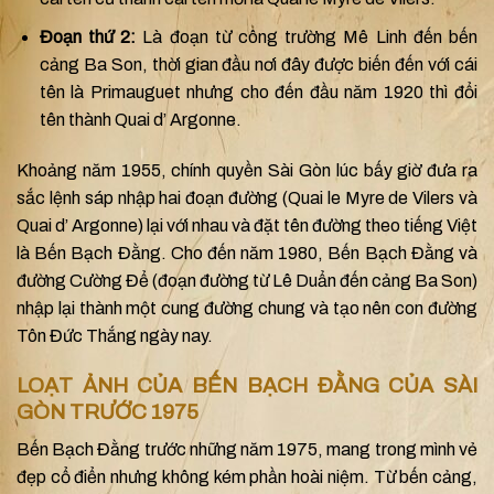
Đoạn thứ 2:
Là đoạn từ công trường Mê Linh đến bến
cảng Ba Son, thời gian đầu nơi đây được biến đến với cái
tên là Primauguet nhưng cho đến đầu năm 1920 thì đổi
tên thành Quai d’ Argonne.
Khoảng năm 1955, chính quyền Sài Gòn lúc bấy giờ đưa ra
sắc lệnh sáp nhập hai đoạn đường (
Quai le Myre de Vilers và
Quai d’ Argonne) lại với nhau và đặt tên đường theo tiếng Việt
là Bến Bạch Đằng. Cho đến năm 1980, Bến Bạch Đằng và
đường Cường Để (đoạn đường từ Lê Duẩn đến cảng Ba Son)
nhập lại thành một cung đường chung và tạo nên con đường
Tôn Đức Thắng ngày nay.
LOẠT ẢNH CỦA BẾN BẠCH ĐẰNG CỦA SÀI
GÒN TRƯỚC 1975
Bến Bạch Đằng trước những năm 1975, mang trong mình vẻ
đẹp cổ điển nhưng không kém phần hoài niệm. Từ bến cảng,