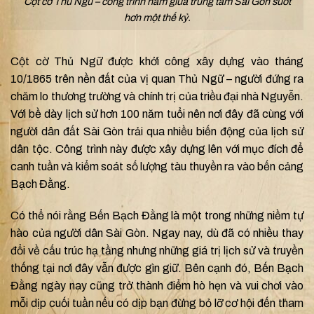
Cột cờ Thủ Ngữ – công trình nằm giữa trung tâm Sài Gòn suốt
hơn một thế kỷ.
Cột cờ Thủ Ngữ được khởi công xây dựng vào tháng
10/1865 trên nền đất của vị quan Thủ Ngữ – người đứng ra
chăm lo thương trường và chính trị của triều đại nhà Nguyễn.
Với bề dày lịch sử hơn 100 năm tuổi nên nơi đây đã cùng với
người dân đất Sài Gòn trải qua nhiều biến động
của lịch sử
dân tộc. Công trình này được xây dựng lên với mục đích để
canh tuần và kiểm soát số lượng tàu thuyền ra vào bến cảng
Bạch Đằng.
Có thể nói rằng Bến Bạch Đằng là một trong những niềm tự
hào của người dân Sài Gòn. Ngay nay, dù đã có nhiều thay
đổi về cấu trúc hạ tầng nhưng những giá trị lịch sử và truyền
thống tại nơi đây vẫn được gìn giữ. Bên cạnh đó, Bến Bạch
Đằng ngày nay cũng trở thành điểm hò hẹn và vui chơi vào
mỗi dịp cuối tuần nếu có dịp bạn đừng bỏ lỡ cơ hội đến tham