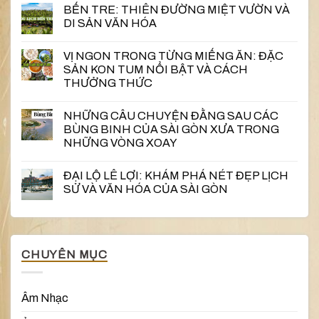
BẾN TRE: THIÊN ĐƯỜNG MIỆT VƯỜN VÀ
DI SẢN VĂN HÓA
VỊ NGON TRONG TỪNG MIẾNG ĂN: ĐẶC
SẢN KON TUM NỔI BẬT VÀ CÁCH
THƯỞNG THỨC
NHỮNG CÂU CHUYỆN ĐẰNG SAU CÁC
BÙNG BINH CỦA SÀI GÒN XƯA TRONG
NHỮNG VÒNG XOAY
ĐẠI LỘ LÊ LỢI: KHÁM PHÁ NÉT ĐẸP LỊCH
SỬ VÀ VĂN HÓA CỦA SÀI GÒN
CHUYÊN MỤC
Âm Nhạc