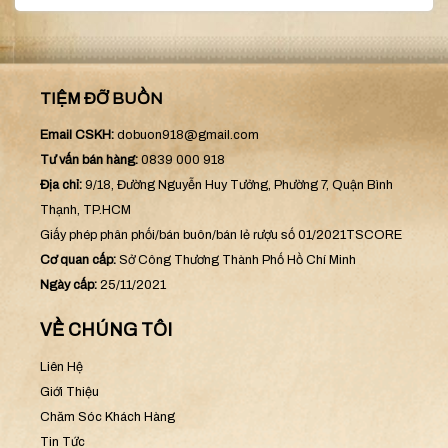
TIỆM ĐỠ BUỒN
Email CSKH:
dobuon918@gmail.com
Tư vấn bán hàng:
0839 000 918
Địa chỉ:
9/18, Đường Nguyễn Huy Tưởng, Phường 7, Quận Bình
Thạnh, TP.HCM
Giấy phép phân phối/bán buôn/bán lẻ rượu số 01/2021TSCORE
Cơ quan cấp:
Sở Công Thương Thành Phố Hồ Chí Minh
Ngày cấp:
25/11/2021
VỀ CHÚNG TÔI
Liên Hệ
Giới Thiệu
Chăm Sóc Khách Hàng
Tin Tức