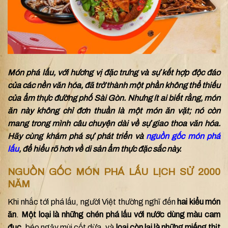
Món phá lấu, với hương vị đặc trưng và sự kết hợp độc đáo
của các nền văn hóa, đã trở thành một phần không thể thiếu
của ẩm thực đường phố Sài Gòn. Nhưng ít ai biết rằng, món
ăn này không chỉ đơn thuần là một món ăn vặt; nó còn
mang trong mình câu chuyện dài về sự giao thoa văn hóa.
Hãy cùng khám phá sự phát triển và
nguồn gốc món phá
lấu
, để hiểu rõ hơn về di sản ẩm thực đặc sắc này.
NGUỒN GỐC MÓN PHÁ LẤU LỊCH SỬ 2000
NĂM
Khi nhắc tới phá lấu, người Việt thường nghĩ đến
hai kiểu món
ăn
.
Một loại là những chén phá lấu với nước dùng màu cam
đục
, béo ngậy mùi cốt dừa, và
loại còn lại là những miếng thịt