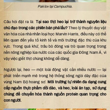
Pak lov tại Campuchia.
Câu hỏi đặt ra là:
Tại sao thịt heo lại trở thành nguyên liệu
chủ đạo trong các phiên bản phá lấu?
Theo lý thuyết duy vật
văn hóa của nhà nhân loại học Marvin Harris, điều này có thể
liên quan đến yếu tố kinh tế và môi trường đặc thù của khu
vực. Trong quá khứ, trâu bò đóng vai trò quan trọng trong
nền nông nghiệp lúa nước của các quốc gia Đông Nam Á, vì
vậy việc giết thịt chúng không dễ dàng.
Ngược lại, heo — một loài động vật cần nhiều nước — lại
phát triển mạnh mẽ trong hệ thống sông ngòi dày đặc của
vùng Nam Bộ hoang sơ.
Môi trường tự nhiên đa dạng cung
cấp nguồn thực phẩm dồi dào, và heo, loài ăn tạp, sử dụng
chúng để chuyển hóa thành nguồn protein quan trọng cho
con người.