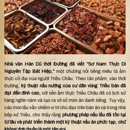
Nhà văn Hàn Dũ thời Đường đã viết “Sơ Nam Thực Di
Nguyên Tập Bát Hiệp,”
một chương nổi tiếng miêu tả ẩm
thực cổ đại của người Triều Châu. Theo tác phẩm, vào thời
Đường,
kỹ thuật nấu nướng của cư dân vùng Triều Sán đã
đạt đến đỉnh cao,
với nền ẩm thực Triều Châu đã có lịch sử
hàng nghìn năm và tạo ra vô số món ăn danh tiếng. Tuy vậy,
các món lấu vẫn chiếm vị trí chủ đạo trên bàn ăn và trong nhà
bếp xứ Triều, cho thấy rằng
phương pháp nấu lấu đã tồn tại
từ lâu và phát triển thành một kỹ thuật nấu ăn phức tạp, chứ
không đơn thuần là một tên gọi.