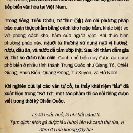
tiếp biến văn hóa tại Việt Nam.
Trong tiếng Triều Châu, từ “lấu” (滷) ám chỉ phương pháp
bảo quản thực phẩm bằng cách kho hoặc hầm,
khác biệt so
với phong cách kho, hầm của người Việt. Khi thực hiện
phương pháp này,
người ta thường sử dụng ngũ vị hương,
rượu, dầu ăn, và nước để tẩm ướp thịt.
Sau khi thấm đẫm gia
vị, thịt sẽ được nấu chín
. Cách chế biến này được áp dụng
phổ biến ở nhiều tỉnh thành Trung Quốc như Giang Tô, Chiết
Giang, Phúc Kiến, Quảng Đông, Tứ Xuyên, và Hồ Nam.
Khi nghiên cứu lại các văn tự cổ, ta thấy khái niệm “lấu” đã
xuất hiện trong “Sở Từ”, một tác phẩm thi ca nổi tiếng được
viết trong thời kỳ Chiến Quốc.
Lộ kê hoắc huề, lê nhi bất sáng tá.
Tạm dịch: Món gà được lấu (kho) lên và canh thịt rùa, vị
đậm đà mà không gây hại.