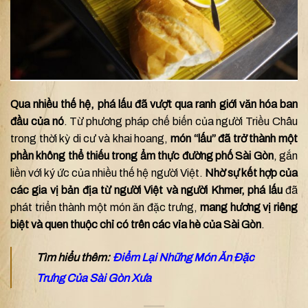
Qua nhiều thế hệ, phá lấu đã vượt qua ranh giới văn hóa ban
đầu của nó
. Từ phương pháp chế biến của người Triều Châu
trong thời kỳ di cư và khai hoang,
món “lấu” đã trở thành một
phần không thể thiếu trong ẩm thực đường phố Sài Gòn
, gắn
liền với ký ức của nhiều thế hệ người Việt.
Nhờ sự kết hợp của
các gia vị bản địa từ người Việt và người Khmer, phá lấu
đã
phát triển thành một món ăn đặc trưng,
mang hương vị riêng
biệt và quen thuộc chỉ có trên các vỉa hè của Sài Gòn
.
Tìm hiểu thêm:
Điểm Lại Những Món Ăn Đặc
Trưng Của Sài Gòn Xưa