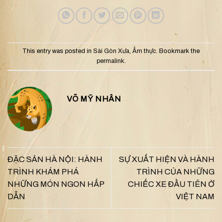
This entry was posted in
Sài Gòn Xưa
,
Ẩm thực
. Bookmark the
permalink
.
VÕ MỸ NHÂN
ĐẶC SẢN HÀ NỘI: HÀNH
SỰ XUẤT HIỆN VÀ HÀNH
TRÌNH KHÁM PHÁ
TRÌNH CỦA NHỮNG
NHỮNG MÓN NGON HẤP
CHIẾC XE ĐẦU TIÊN Ở
DẪN
VIỆT NAM