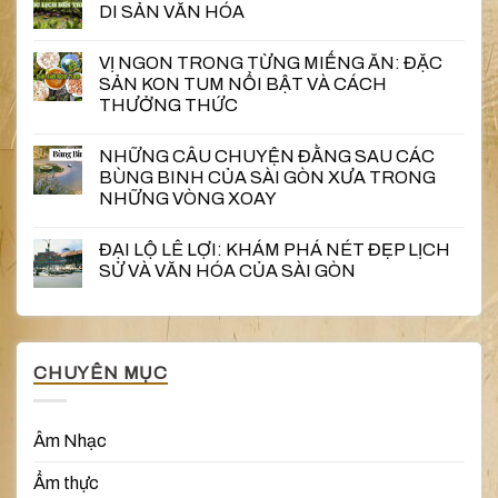
DI SẢN VĂN HÓA
VỊ NGON TRONG TỪNG MIẾNG ĂN: ĐẶC
SẢN KON TUM NỔI BẬT VÀ CÁCH
THƯỞNG THỨC
NHỮNG CÂU CHUYỆN ĐẰNG SAU CÁC
BÙNG BINH CỦA SÀI GÒN XƯA TRONG
NHỮNG VÒNG XOAY
ĐẠI LỘ LÊ LỢI: KHÁM PHÁ NÉT ĐẸP LỊCH
SỬ VÀ VĂN HÓA CỦA SÀI GÒN
CHUYÊN MỤC
Âm Nhạc
Ẩm thực