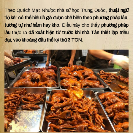
Theo Quách Mạt Nhược nhà sử học Trung Quốc,
thuật ngữ
“lộ kê” có thể hiểu là gà được chế biến theo phương pháp lấu,
tương tự như hầm hay kho.
Điều này cho thấy
phương pháp
lấu
thực ra
đã xuất hiện từ trước khi nhà Tần thiết lập triều
đại, vào khoảng đầu thế kỷ thứ 3 TCN.