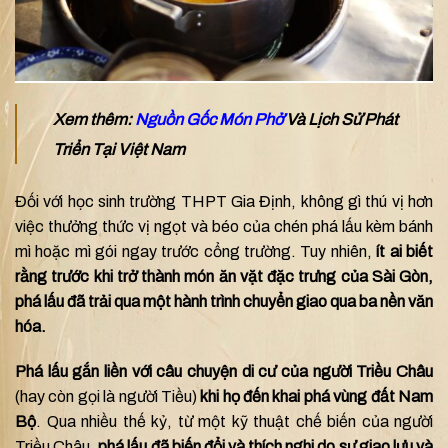
Xem thêm:
Nguồn Gốc Món Phở
Và Lịch Sử Phát
Triển Tại Việt Nam
Đối với học sinh trường THPT Gia Định, không gì thú vị hơn
việc thưởng thức vị ngọt và béo của chén phá lấu kèm bánh
mì hoặc mì gói ngay trước cổng trường. Tuy nhiên,
ít ai biết
rằng trước khi trở thành món ăn vặt đặc trưng của Sài Gòn,
phá lấu đã trải qua một hành trình chuyển giao qua ba nền văn
hóa.
Phá lấu gắn liền với câu chuyện di cư của người Triều Châu
(hay còn gọi là người Tiều)
khi họ đến khai phá vùng đất Nam
Bộ
. Qua nhiều thế kỷ, từ một kỹ thuật chế biến của người
Triều Châu,
phá lấu đã biến đổi và thích nghi do sự giao lưu và