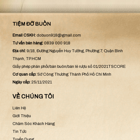
TIỆM ĐỠ BUỒN
Email CSKH:
dobuon918@gmail.com
Tư vấn bán hàng:
0839 000 918
Địa chỉ:
9/18, Đường Nguyễn Huy Tưởng, Phường 7, Quận Bình
Thạnh, TP.HCM
Giấy phép phân phối/bán buôn/bán lẻ rượu số 01/2021TSCORE
Cơ quan cấp:
Sở Công Thương Thành Phố Hồ Chí Minh
Ngày cấp:
25/11/2021
VỀ CHÚNG TÔI
Liên Hệ
Giới Thiệu
Chăm Sóc Khách Hàng
Tin Tức
Tuyển Dụng