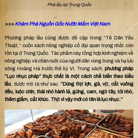
Phá lấu tại Trung Quốc
>>>
Khám Phá Nguồn Gốc Nước Mắm Việt Nam
Phương pháp lấu cũng được đề cập trong “Tề Dân Yếu
Thuật,” cuốn sách nông nghiệp cổ đại quan trọng nhất còn
tồn tại ở Trung Quốc. Tác phẩm này tổng hợp kinh nghiệm về
nông nghiệp và chăn nuôi của người dân vùng trung và hạ lưu
sông Hoàng Hà trước thế kỷ VI. Trong sách,
phương pháp
“Lục nhục pháp” thực chất là một cách chế biến theo kiểu
lấu
, được mô tả như sau:
“Dùng thịt lợn, gà, vịt, cắt vuông
đều, luộc chín, thái nhỏ hành lá, gừng, cam, ngò tây, tỏi nhỏ,
thêm giấm, cắt khúc. Thịt vì vậy mới có tên là lục nhục.”