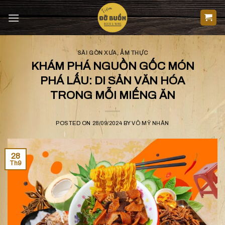
Skip
to
content
SÀI GÒN XƯA
,
ẨM THỰC
KHÁM PHÁ NGUỒN GỐC MÓN
PHÁ LẤU: DI SẢN VĂN HÓA
TRONG MỖI MIẾNG ĂN
POSTED ON
28/09/2024
BY
VÕ MỸ NHÂN
28
Th9