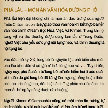
PHÁ LẤU – MÓN ĂN VĂN HÓA ĐƯỜNG PHỐ
Phá lấu hiện đại
không chỉ là món ăn đặc trưng của người
Triều Châu mà còn
là sự giao thoa văn hóa khi kết hợp ba nền
văn hóa chính ở Nam Bộ: Hoa, Việt, và Khmer
. Trong khi nội
tạng vịt và thỏ thường được dùng làm lấu ở Trung Quốc,
người Việt chủ yếu sử dụng nội tạng heo, và thỉnh thoảng là
nội tạng bò.
Vào đầu thế kỷ XX, lòng bò là nguyên liệu phổ biến cho món
phá lấu bình dân vì có giá rẻ hơn lòng heo và vịt.
Tuy nhiên,
ngày nay, phá lấu làm từ lòng bò trở nên hiếm hoi ở các quán
bình dân do giá lòng bò đã tăng lên
, ngang bằng hoặc thậm
chí cao hơn lòng heo, đặc biệt là những phần như lá sách, khi
món lẩu bò ngày càng được ưa chuộng.
Người Khmer ở Campuchia cũng có một món ăn tương tự
như phá lấu, gọi là pak lov (ផាក់ឡូវ), được làm từ nội tạng, lưỡi,