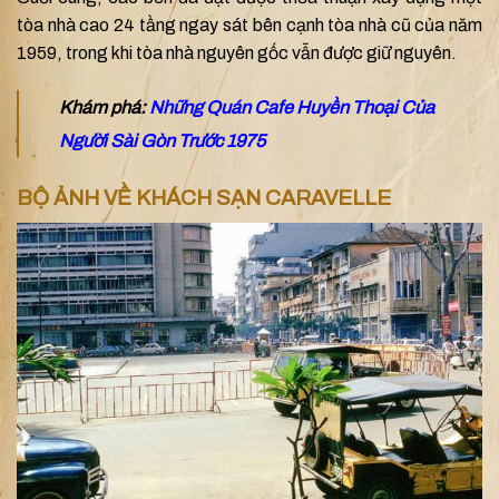
tòa nhà cao 24 tầng ngay sát bên cạnh tòa nhà cũ của năm
1959, trong khi tòa nhà nguyên gốc vẫn được giữ nguyên.
Khám phá:
Những Quán Cafe Huyền Thoại Của
Người Sài Gòn Trước 1975
BỘ ẢNH VỀ KHÁCH SẠN CARAVELLE