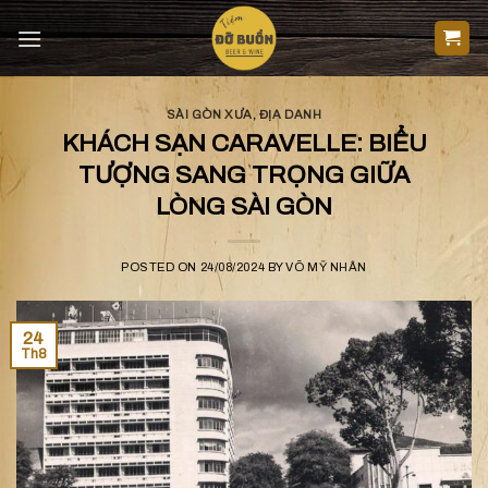
Skip
to
content
SÀI GÒN XƯA
,
ĐỊA DANH
KHÁCH SẠN CARAVELLE: BIỂU
TƯỢNG SANG TRỌNG GIỮA
LÒNG SÀI GÒN
POSTED ON
24/08/2024
BY
VÕ MỸ NHÂN
24
Th8