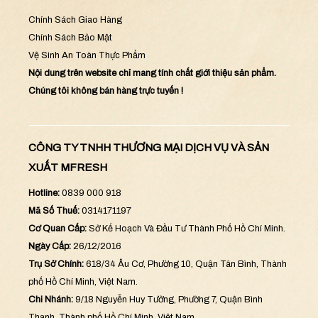
Chính Sách Giao Hàng
Chính Sách Bảo Mật
Vệ Sinh An Toàn Thực Phẩm
Nội dung trên website chỉ mang tính chất giới thiệu sản phẩm.
Chúng tôi không bán hàng trực tuyến !
CÔNG TY TNHH THƯƠNG MẠI DỊCH VỤ VÀ SẢN
XUẤT MFRESH
Hotline:
0839 000 918
Mã Số Thuế:
0314171197
Cơ Quan Cấp:
Sở Kế Hoạch Và Đầu Tư Thành Phố Hồ Chí Minh.
Ngày Cấp:
26/12/2016
Trụ Sở Chính:
618/34 Âu Cơ, Phường 10, Quận Tân Bình, Thành
phố Hồ Chí Minh, Việt Nam.
Chi Nhánh:
9/18 Nguyễn Huy Tưởng, Phường 7, Quận Bình
Thạnh, Thành phố Hồ Chí Minh, Việt Nam.