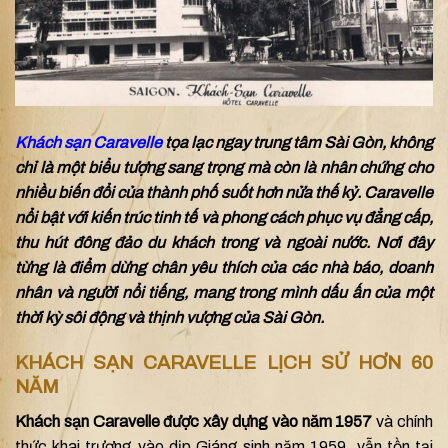
Khách sạn Caravelle
tọa lạc ngay trung tâm Sài Gòn, không
chỉ là một biểu tượng sang trọng mà còn là nhân chứng cho
nhiều biến đổi của thành phố suốt hơn nửa thế kỷ. Caravelle
nổi bật với kiến trúc tinh tế và phong cách phục vụ đẳng cấp,
thu hút đông đảo du khách trong và ngoài nước. Nơi đây
từng là điểm dừng chân yêu thích của các nhà báo, doanh
nhân và người nổi tiếng, mang trong mình dấu ấn của một
thời kỳ sôi động và thịnh vượng của Sài Gòn.
KHÁCH SẠN CARAVELLE LỊCH SỬ HƠN 60
NĂM
Khách sạn Caravelle được xây dựng vào năm 1957
và chính
thức khai trương vào dịp Giáng sinh năm 1959, vẫn tồn tại