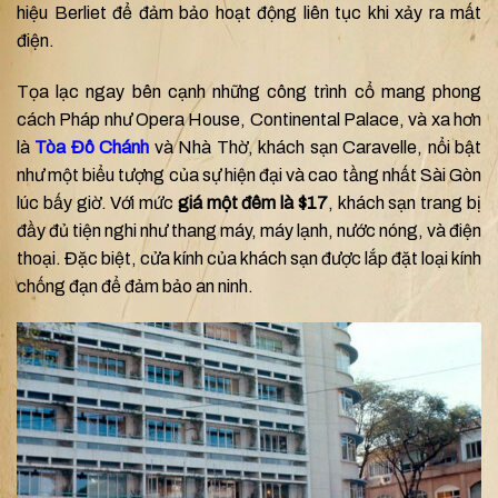
hiệu Berliet để đảm bảo hoạt động liên tục khi xảy ra mất
điện.
Tọa lạc ngay bên cạnh những công trình cổ mang phong
cách Pháp như Opera House, Continental Palace, và xa hơn
là
Tòa Đô Chánh
và Nhà Thờ, khách sạn Caravelle, nổi bật
như một biểu tượng của sự hiện đại và cao tầng nhất Sài Gòn
lúc bấy giờ. Với mức
giá một đêm là $17
, khách sạn trang bị
đầy đủ tiện nghi như thang máy, máy lạnh, nước nóng, và điện
thoại. Đặc biệt, cửa kính của khách sạn được lắp đặt loại kính
chống đạn để đảm bảo an ninh.