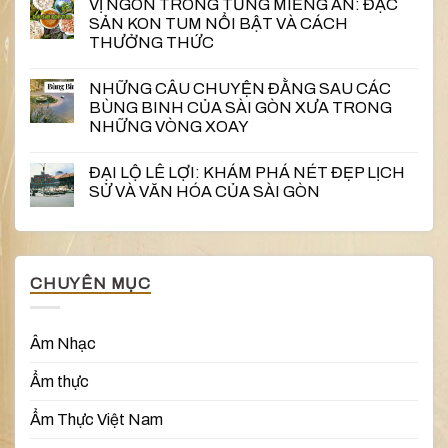
VỊ NGON TRONG TỪNG MIẾNG ĂN: ĐẶC
SẢN KON TUM NỔI BẬT VÀ CÁCH
THƯỞNG THỨC
NHỮNG CÂU CHUYỆN ĐẰNG SAU CÁC
BÙNG BINH CỦA SÀI GÒN XƯA TRONG
NHỮNG VÒNG XOAY
ĐẠI LỘ LÊ LỢI: KHÁM PHÁ NÉT ĐẸP LỊCH
SỬ VÀ VĂN HÓA CỦA SÀI GÒN
CHUYÊN MỤC
Âm Nhạc
Ẩm thực
Ẩm Thực Việt Nam