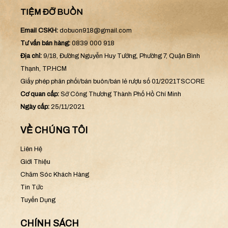
TIỆM ĐỠ BUỒN
Email CSKH:
dobuon918@gmail.com
Tư vấn bán hàng:
0839 000 918
Địa chỉ:
9/18, Đường Nguyễn Huy Tưởng, Phường 7, Quận Bình
Thạnh, TP.HCM
Giấy phép phân phối/bán buôn/bán lẻ rượu số 01/2021TSCORE
Cơ quan cấp:
Sở Công Thương Thành Phố Hồ Chí Minh
Ngày cấp:
25/11/2021
VỀ CHÚNG TÔI
Liên Hệ
Giới Thiệu
Chăm Sóc Khách Hàng
Tin Tức
Tuyển Dụng
CHÍNH SÁCH