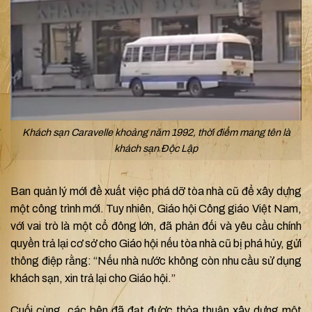
Khách sạn Caravelle khoảng năm 1992, thời điểm mang tên là
khách sạn Độc Lập
Ban quản lý mới đề xuất việc phá dỡ tòa nhà cũ để xây dựng
một công trình mới. Tuy nhiên, Giáo hội Công giáo Việt Nam,
với vai trò là một cổ đông lớn, đã phản đối và yêu cầu chính
quyền trả lại cơ sở cho Giáo hội nếu tòa nhà cũ bị phá hủy, gửi
thông điệp rằng: “Nếu nhà nước không còn nhu cầu sử dụng
khách sạn, xin trả lại cho Giáo hội.”
Cuối cùng, các bên đã đạt được thỏa thuận xây dựng một