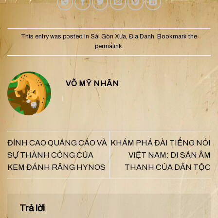
This entry was posted in
Sài Gòn Xưa
,
Địa Danh
. Bookmark the
permalink
.
VÕ MỸ NHÂN
ĐỈNH CAO QUẢNG CÁO VÀ
KHÁM PHÁ ĐÀI TIẾNG NÓI
SỰ THÀNH CÔNG CỦA
VIỆT NAM: DI SẢN ÂM
KEM ĐÁNH RĂNG HYNOS
THANH CỦA DÂN TỘC
Trả lời