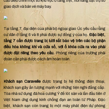
cầu điều chỉnh một số khu vực ở tầng trệt, nơi hãng đặt trụ sở
giao dịch và bán vé máy bay.
Tại tầng 7, đại diện của phái bộ ngoại giao Úc yêu cầu rằng
cư dân ở tầng 6 và 8 phải được sự đồng ý của họ.
Đặc biệt,
tầng 7 cần được trang bị lưới sắt bảo vệ trên các bộ phận
điều hòa không khí và cửa sổ, với ổ khóa cửa ra vào phải
được đặt riêng theo yêu cầu.
Phòng riêng của trưởng phái
đoàn cần phải được cách âm hoàn toàn.
Khách sạn Caravelle
được trang bị hệ thống điện thoại,
khách sạn gây ấn tượng mạnh với những tiện nghi đẳng cấp.
Tòa nhà sử dụng đá hoa cương Ý để lót sàn và lần đầu tiên ở
Việt Nam ứng dụng kính chống đạn an toàn từ Pháp. Đặc
biệt, khách sạn còn trang bị một máy phát điện dự phòng