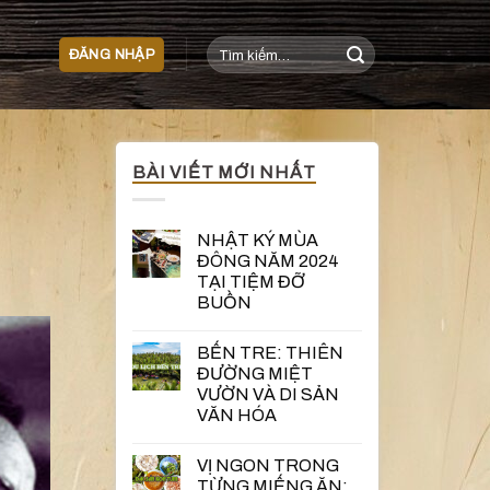
Tìm
ĐĂNG NHẬP
kiếm:
BÀI VIẾT MỚI NHẤT
NHẬT KÝ MÙA
ĐÔNG NĂM 2024
TẠI TIỆM ĐỠ
BUỒN
BẾN TRE: THIÊN
ĐƯỜNG MIỆT
VƯỜN VÀ DI SẢN
VĂN HÓA
VỊ NGON TRONG
TỪNG MIẾNG ĂN: