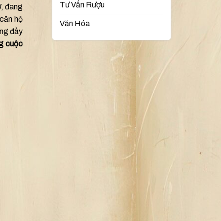
Tư Vấn Rượu
ờ, đang
 căn hộ
Văn Hóa
ưng đầy
ng cuộc