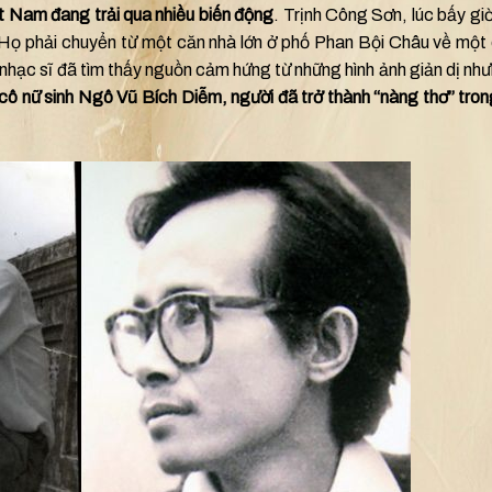
ệt Nam đang trải qua nhiều biến động
. Trịnh Công Sơn, lúc bấy gi
. Họ phải chuyển từ một căn nhà lớn ở phố Phan Bội Châu về một
hạc sĩ đã tìm thấy nguồn cảm hứng từ những hình ảnh giản dị nh
a cô nữ sinh Ngô Vũ Bích Diễm, người đã trở thành “nàng thơ” tro