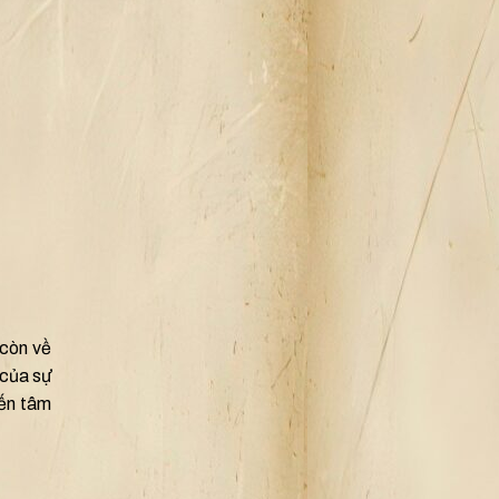
 còn về
 của sự
đến tâm