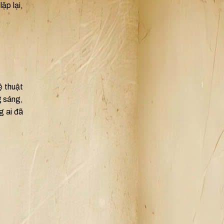
ặp lại,
ệ thuật
g sáng,
g ai đã