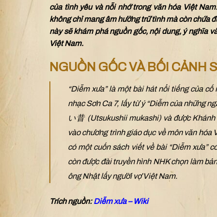
của tình yêu và nỗi nhớ trong văn hóa Việt Na
không chỉ mang âm hưởng trữ tình mà còn chứa đựn
này sẽ khám phá nguồn gốc, nội dung, ý nghĩa v
Việt Nam.
NGUỒN GỐC VÀ BỐI CẢNH 
“Diễm xưa” là một bài hát nổi tiếng của c
nhạc Sơn Ca 7, lấy từ ý “Diễm của những n
い昔 (Utsukushii mukashi) và được Khánh L
vào chương trình giáo dục về môn văn hóa V
có một cuốn sách viết về bài “Diễm xưa” c
còn được đài truyền hình NHK chọn làm bản
ông Nhật lấy người vợ Việt Nam.
Trích nguồn:
Diễm xưa – Wiki