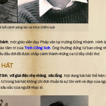
 bối cảnh sáng tác ca khúc Diễm xưa
Khánh
, một giáo viên dạy Pháp văn tại trường Đồng Khánh. Hình 
vào tâm trí của
Trịnh Công Sơn
. Ông thường đứng từ ban công n
 yêu đầu đời đã được chắp cánh thành những ca từ đầy chất thơ.
 HÁT
 tình
,
với giai điệu nhẹ nhàng
,
sâu lắng
. Nội dung bài hát thể hiện 
từ trong bài hát không chỉ đơn thuần là sự tôn vinh vẻ đẹp của ng
sâu sắc của người nhạc sĩ.