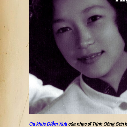
Ca khúc Diễm Xưa
của nhạc sĩ Trịnh Công Sơn k