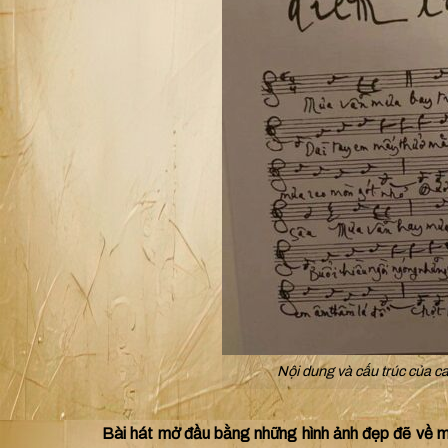
Nội dung và cấu trúc của c
Bài hát mở đầu bằng những hình ảnh đẹp đẽ về 