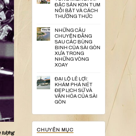
ĐẶC SẢN KON TUM
NỔI BẬT VÀ CÁCH
THƯỞNG THỨC
NHỮNG CÂU
CHUYỆN ĐẰNG
SAU CÁC BÙNG
BINH CỦA SÀI GÒN
XƯA TRONG
NHỮNG VÒNG
XOAY
ĐẠI LỘ LÊ LỢI:
KHÁM PHÁ NÉT
ĐẸP LỊCH SỬ VÀ
VĂN HÓA CỦA SÀI
GÒN
CHUYÊN MỤC
u tượng