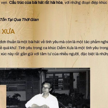
n vẹn.
Cấu trúc của bài hát rất hài hòa
, với những đoạn điệp khúc l
 Tồn Tại Qua Thời Gian
M XƯA
ơn thuần là một bài hát về tình yêu mà còn là một tác phẩm ngh
 về quá khứ. Tình yêu trong ca khúc Diễm Xưa là một tình yêu tron
c này rất gần gũi với tâm tư của nhiều người, đặc biệt là nhữn