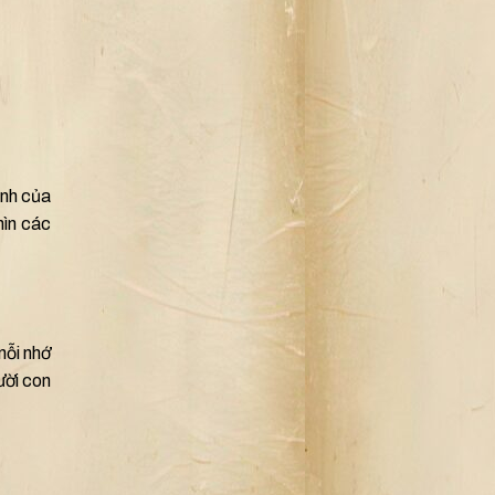
ảnh của
hìn các
nỗi nhớ
ười con