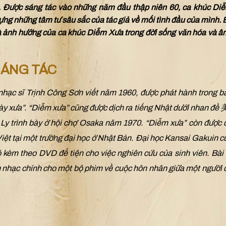
m. Được sáng tác vào những năm đầu thập niên 60, ca khúc D
g những tâm tư sâu sắc của tác giả về mối tình đầu của mình. B
à ảnh hưởng của ca khúc Diễm Xưa trong đời sống văn hóa và 
SÁNG TÁC
ố nhạc sĩ Trịnh Công Sơn viết năm 1960, được phát hành trong b
gày xưa”. “Diễm xưa” cũng được dịch ra tiếng Nhật dưới nhan đề
y trình bày ở hội chợ Osaka năm 1970. “Diễm xưa” còn được 
iệt tại một trường đại học ở Nhật Bản. Đại học Kansai Gakuin 
ó kèm theo DVD để tiện cho việc nghiên cứu của sinh viên. Bài 
 nhạc chính cho một bộ phim về cuộc hôn nhân giữa một người 