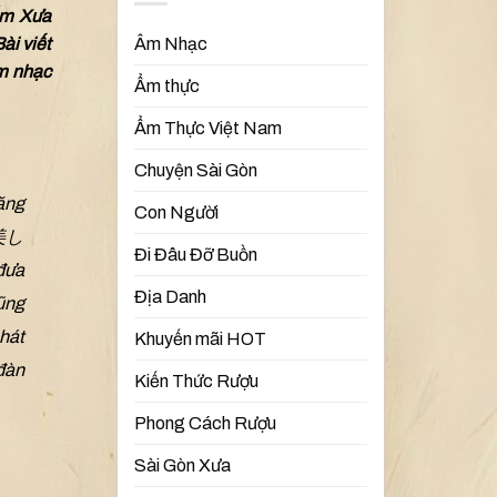
iễm Xưa
ài viết
Âm Nhạc
âm nhạc
Ẩm thực
Ẩm Thực Việt Nam
Chuyện Sài Gòn
ăng
Con Người
 美し
Đi Đâu Đỡ Buồn
đưa
Địa Danh
cũng
hát
Khuyến mãi HOT
đàn
Kiến Thức Rượu
Phong Cách Rượu
Sài Gòn Xưa