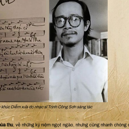
a khúc Diễm xưa do nhạc sĩ Trịnh Công Sơn sáng tác
mùa thu
, về những kỷ niệm ngọt ngào, nhưng cũng nhanh chóng