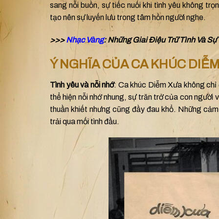
sang nỗi buồn, sự tiếc nuối khi tình yêu không trọ
tạo nên sự luyến lưu trong tâm hồn người nghe.
>>>
Nhạc Vàng
: Những Giai Điệu Trữ Tình Và Sự
Ý NGHĨA CỦA CA KHÚC DIỄ
Tình yêu và nỗi nhớ
: Ca khúc Diễm Xưa không chỉ đ
thể hiện nỗi nhớ nhung, sự trăn trở của con người
thuần khiết nhưng cũng đầy đau khổ. Những cảm xú
trải qua mối tình đầu.