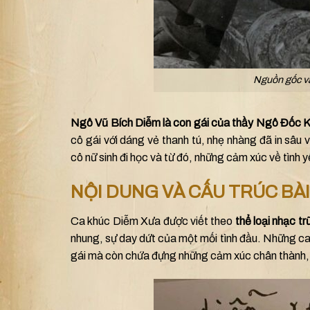
Nguồn gốc và
Ngô Vũ Bích Diễm là con gái của thầy Ngô Đốc 
cô gái với dáng vẻ thanh tú, nhẹ nhàng đã in sâu 
cô nữ sinh đi học và từ đó, những cảm xúc về tình
NỘI DUNG VÀ CẤU TRÚC BÀI
Ca khúc Diễm Xưa được viết theo
thể loại nhạc trữ
nhung, sự day dứt của một mối tình đầu. Những ca 
gái mà còn chứa đựng những cảm xúc chân thành, 