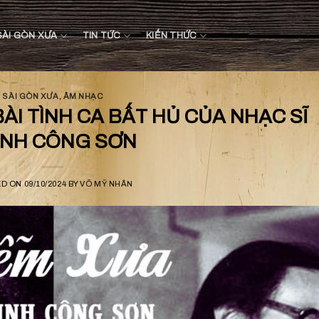
SÀI GÒN XƯA
TIN TỨC
KIẾN THỨC
SÀI GÒN XƯA
,
ÂM NHẠC
ÀI TÌNH CA BẤT HỦ CỦA NHẠC SĨ
ỊNH CÔNG SƠN
ED ON
09/10/2024
BY
VÕ MỸ NHÂN