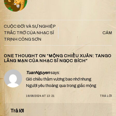
CUỘC ĐỜI VÀ SỰ NGHIỆP
TRẮC TRỞ CỦA NHẠC SĨ
CẢM
TRỊNH CÔNG SƠN
ONE THOUGHT ON “
MỘNG CHIỀU XUÂN: TANGO
LÃNG MẠN CỦA NHẠC SĨ NGỌC BÍCH
”
TuanNguyen
says:
Gió chiều thầm vương bao nhớ nhung
Người yêu thoáng qua trong giấc mộng
16/08/2024 AT 13:21
TRẢ LỜI
Trả lời