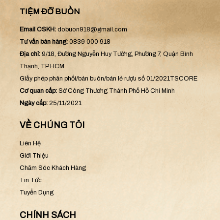
TIỆM ĐỠ BUỒN
Email CSKH:
dobuon918@gmail.com
Tư vấn bán hàng:
0839 000 918
Địa chỉ:
9/18, Đường Nguyễn Huy Tưởng, Phường 7, Quận Bình
Thạnh, TP.HCM
Giấy phép phân phối/bán buôn/bán lẻ rượu số 01/2021TSCORE
Cơ quan cấp:
Sở Công Thương Thành Phố Hồ Chí Minh
Ngày cấp:
25/11/2021
VỀ CHÚNG TÔI
Liên Hệ
Giới Thiệu
Chăm Sóc Khách Hàng
Tin Tức
Tuyển Dụng
CHÍNH SÁCH