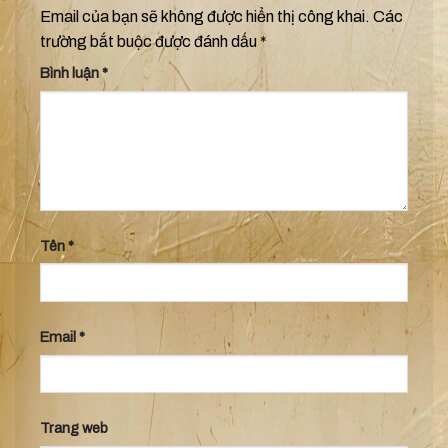
Email của bạn sẽ không được hiển thị công khai.
Các
trường bắt buộc được đánh dấu
*
Bình luận
*
Tên
*
Email
*
Trang web