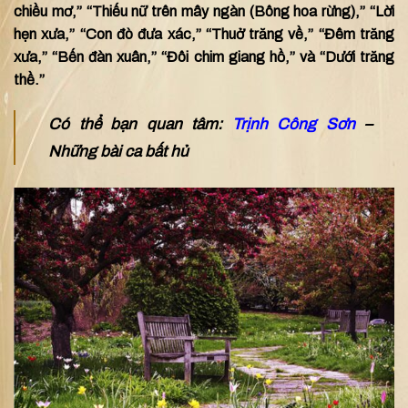
chiều mơ,” “Thiếu nữ trên mây ngàn (Bông hoa rừng),” “Lời
hẹn xưa,” “Con đò đưa xác,” “Thuở trăng về,” “Đêm trăng
xưa,” “Bến đàn xuân,” “Đôi chim giang hồ,” và “Dưới trăng
thề.”
Có thể bạn quan tâm:
Trịnh Công Sơn
–
Những bài ca bất hủ