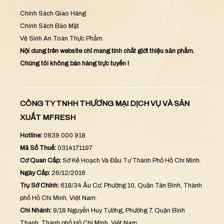
Chính Sách Giao Hàng
Chính Sách Bảo Mật
Vệ Sinh An Toàn Thực Phẩm
Nội dung trên website chỉ mang tính chất giới thiệu sản phẩm.
Chúng tôi không bán hàng trực tuyến !
CÔNG TY TNHH THƯƠNG MẠI DỊCH VỤ VÀ SẢN
XUẤT MFRESH
Hotline:
0839 000 918
Mã Số Thuế:
0314171197
Cơ Quan Cấp:
Sở Kế Hoạch Và Đầu Tư Thành Phố Hồ Chí Minh.
Ngày Cấp:
26/12/2016
Trụ Sở Chính:
618/34 Âu Cơ, Phường 10, Quận Tân Bình, Thành
phố Hồ Chí Minh, Việt Nam.
Chi Nhánh:
9/18 Nguyễn Huy Tưởng, Phường 7, Quận Bình
Thạnh, Thành phố Hồ Chí Minh, Việt Nam.