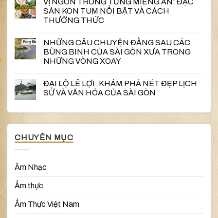
VỊ NGON TRONG TỪNG MIẾNG ĂN: ĐẶC
SẢN KON TUM NỔI BẬT VÀ CÁCH
THƯỞNG THỨC
NHỮNG CÂU CHUYỆN ĐẰNG SAU CÁC
BÙNG BINH CỦA SÀI GÒN XƯA TRONG
NHỮNG VÒNG XOAY
ĐẠI LỘ LÊ LỢI: KHÁM PHÁ NÉT ĐẸP LỊCH
SỬ VÀ VĂN HÓA CỦA SÀI GÒN
CHUYÊN MỤC
Âm Nhạc
Ẩm thực
Ẩm Thực Việt Nam