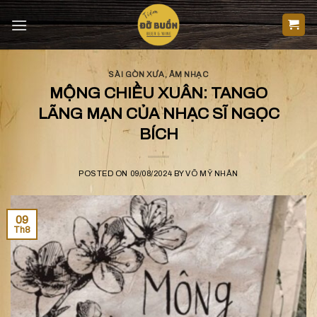
Skip
to
content
SÀI GÒN XƯA
,
ÂM NHẠC
MỘNG CHIỀU XUÂN: TANGO
LÃNG MẠN CỦA NHẠC SĨ NGỌC
BÍCH
POSTED ON
09/08/2024
BY
VÕ MỸ NHÂN
09
Th8