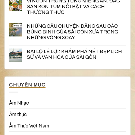
VỊ NGON TRONG TỪNG MIẾNG ĂN: ĐẶC
SẢN KON TUM NỔI BẬT VÀ CÁCH
THƯỞNG THỨC
NHỮNG CÂU CHUYỆN ĐẰNG SAU CÁC
BÙNG BINH CỦA SÀI GÒN XƯA TRONG
NHỮNG VÒNG XOAY
ĐẠI LỘ LÊ LỢI: KHÁM PHÁ NÉT ĐẸP LỊCH
SỬ VÀ VĂN HÓA CỦA SÀI GÒN
CHUYÊN MỤC
Âm Nhạc
Ẩm thực
Ẩm Thực Việt Nam