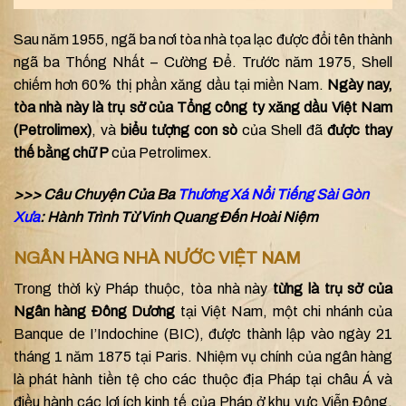
Sau năm 1955, ngã ba nơi tòa nhà tọa lạc được đổi tên thành
ngã ba Thống Nhất – Cường Để. Trước năm 1975, Shell
chiếm hơn 60% thị phần xăng dầu tại miền Nam.
Ngày nay,
tòa nhà này là trụ sở của Tổng công ty xăng dầu Việt Nam
(Petrolimex)
, và
biểu tượng con sò
của Shell đã
được thay
thế bằng chữ P
của Petrolimex.
>>> Câu Chuyện Của Ba
Thương Xá Nổi Tiếng Sài Gòn
Xưa
: Hành Trình Từ Vinh Quang Đến Hoài Niệm
NGÂN HÀNG NHÀ NƯỚC VIỆT NAM
Trong thời kỳ Pháp thuộc, tòa nhà này
từng là trụ sở của
Ngân hàng Đông Dương
tại Việt Nam, một chi nhánh của
Banquе dе I’Indochinе (BIC), được thành lập vào ngày 21
tháng 1 năm 1875 tại Paris. Nhiệm vụ chính của ngân hàng
là phát hành tiền tệ cho các thuộc địa Pháp tại châu Á và
điều hành các lợi ích kinh tế của Pháp ở khu vực Viễn Đông.