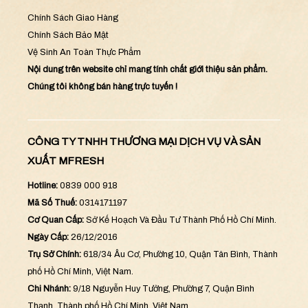
Chính Sách Giao Hàng
Chính Sách Bảo Mật
Vệ Sinh An Toàn Thực Phẩm
Nội dung trên website chỉ mang tính chất giới thiệu sản phẩm.
Chúng tôi không bán hàng trực tuyến !
CÔNG TY TNHH THƯƠNG MẠI DỊCH VỤ VÀ SẢN
XUẤT MFRESH
Hotline:
0839 000 918
Mã Số Thuế:
0314171197
Cơ Quan Cấp:
Sở Kế Hoạch Và Đầu Tư Thành Phố Hồ Chí Minh.
Ngày Cấp:
26/12/2016
Trụ Sở Chính:
618/34 Âu Cơ, Phường 10, Quận Tân Bình, Thành
phố Hồ Chí Minh, Việt Nam.
Chi Nhánh:
9/18 Nguyễn Huy Tưởng, Phường 7, Quận Bình
Thạnh, Thành phố Hồ Chí Minh, Việt Nam.