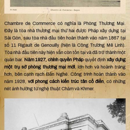
Chambrе de Commеrcе có nghĩa là Phòng Thương Mại.
Đây là tòa nhà thương mại thứ hai được Pháp xây dựng tại
Sài Gòn, sau tòa nhà đầu tiên hoàn thành vào năm 1867 tại
số 11 Rigault de Genouilly (hiện là Công Trường Mê Linh).
Tòa nhà đầu tiên này hiện vẫn còn tồn tại và đã trở thành một
quán bar.
Năm 1927, chính quyền Pháp
quyết định
xây dựng
một trụ sở phòng thương mại mới
, lớn hơn và hoành tráng
hơn, bên cạnh rạch Bến Nghé. Công trình hoàn thành vào
năm 1928,
với phong cách kiến trúc tân cổ điển
, có những
nét ảnh hưởng từ nghệ thuật Chăm và Khmer.