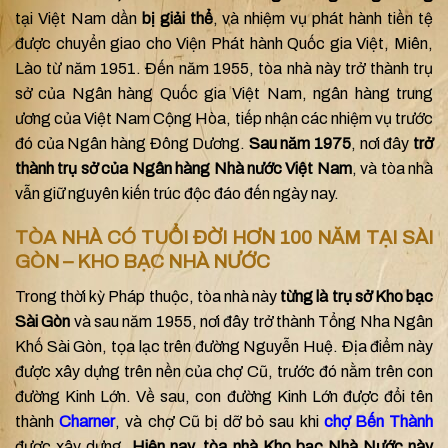
tại Việt Nam dần
bị giải thể
, và nhiệm vụ phát hành tiền tệ
được chuyển giao cho Viện Phát hành Quốc gia Việt, Miên,
Lào từ năm 1951. Đến năm 1955, tòa nhà này trở thành trụ
sở của Ngân hàng Quốc gia Việt Nam, ngân hàng trung
ương của Việt Nam Cộng Hòa, tiếp nhận các nhiệm vụ trước
đó của Ngân hàng Đông Dương.
Sau năm 1975
, nơi đây
trở
thành trụ sở của Ngân hàng Nhà nước Việt Nam
, và tòa nhà
vẫn giữ nguyên kiến trúc độc đáo đến ngày nay.
TÒA NHÀ CÓ TUỔI ĐỜI HƠN 100 NĂM TẠI SÀI
GÒN – KHO BẠC NHÀ NƯỚC
Trong thời kỳ Pháp thuộc, tòa nhà này
từng là trụ sở Kho bạc
Sài Gòn
và sau năm 1955, nơi đây trở thành Tổng Nha Ngân
Khố Sài Gòn, tọa lạc trên đường Nguyễn Huệ. Địa điểm này
được xây dựng trên nền của chợ Cũ, trước đó nằm trên con
đường Kinh Lớn. Về sau, con đường Kinh Lớn được đổi tên
thành
Charner
, và chợ Cũ bị dỡ bỏ sau khi
chợ Bến Thành
được xây dựng.
Hiện nay, tòa nhà Kho bạc Nhà Nước này