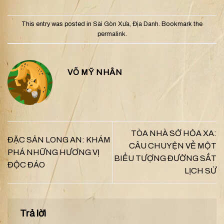
This entry was posted in
Sài Gòn Xưa
,
Địa Danh
. Bookmark the
permalink
.
VÕ MỸ NHÂN
TÒA NHÀ SỞ HỎA XA:
ĐẶC SẢN LONG AN: KHÁM
CÂU CHUYỆN VỀ MỘT
PHÁ NHỮNG HƯƠNG VỊ
BIỂU TƯỢNG ĐƯỜNG SẮT
ĐỘC ĐÁO
LỊCH SỬ
Trả lời