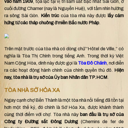
vào năm 1909
, tọa lạc tại vị trí sầm uất bậc nhất Sài Gòn, ở
cuối đường Charner (nay là Nguyễn Huệ), với tầm nhìn hướng
ra sông Sài Gòn.
Kiến trúc
của tòa nhà này được
lấy cảm
hứng từ các tháp chuông ở miền Bắc nước Pháp
.
Trên mặt trước của tòa nhà có dòng chữ “Hôtel de Ville,” có
nghĩa là Tòa Thị Chính trong tiếng Anh. Trong thời kỳ Việt
Nam Cộng Hòa, dinh này được gọi là
Tòa Đô Chánh
, nơi diễn
ra các hoạt động hành chính của chính quyền thủ đô.
Hiện
nay, tòa nhà là trụ sở của Ủy ban Nhân dân TP.HCM
.
TÒA NHÀ SỞ HỎA XA
Ngay cạnh chợ Bến Thành là một tòa nhà nổi tiếng đã tồn tại
hơn một thế kỷ, đó chính là Sở Hỏa Xa, được khánh thành
cùng thời điểm với chợ. Tòa nhà này
ban đầu là trụ sở của
Công ty Đường sắt Đông Dương
(Chemins de fer de