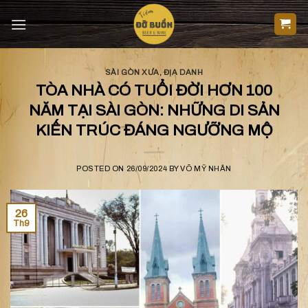
Skip
to
content
SÀI GÒN XƯA
,
ĐỊA DANH
TÒA NHÀ CÓ TUỔI ĐỜI HƠN 100
NĂM TẠI SÀI GÒN: NHỮNG DI SẢN
KIẾN TRÚC ĐÁNG NGƯỠNG MỘ
POSTED ON
26/09/2024
BY
VÕ MỸ NHÂN
26
Th9