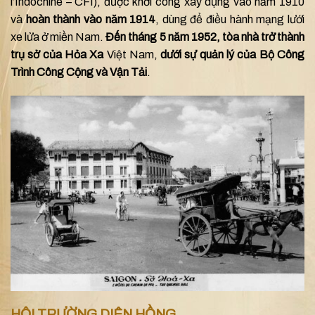
l’Indochine – CFI), được khởi công xây dựng vào năm 1910
và
hoàn thành vào năm 1914
, dùng để điều hành mạng lưới
xe lửa ở miền Nam.
Đến tháng 5 năm 1952, tòa nhà trở thành
trụ sở của Hỏa Xa
Việt Nam,
dưới sự quản lý của Bộ Công
Trình Công Cộng và Vận Tải
.
HỘI TRƯỜNG DIÊN HỒNG