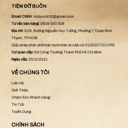
TIỆM ĐỠ BUỒN
Email CSKH:
dobuon918@gmail.com
Tư vấn bán hàng:
0839 000 918
Địa chỉ:
9/18, Đường Nguyễn Huy Tưởng, Phường 7, Quận Bình
Thạnh, TP.HCM
Giấy phép phân phối/bán buôn/bán lẻ rượu số 01/2021TSCORE
Cơ quan cấp:
Sở Công Thương Thành Phố Hồ Chí Minh
Ngày cấp:
25/11/2021
VỀ CHÚNG TÔI
Liên Hệ
Giới Thiệu
Chăm Sóc Khách Hàng
Tin Tức
Tuyển Dụng
CHÍNH SÁCH