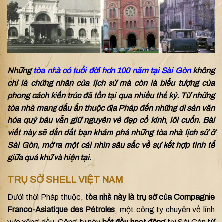
Những
tòa nhà có tuổi đời hơn 100 năm tại Sài Gòn
không
chỉ là chứng nhân của lịch sử mà còn là biểu tượng của
phong cách kiến trúc đã tồn tại qua nhiều thế kỷ. Từ những
tòa nhà mang dấu ấn thuộc địa Pháp đến những di sản văn
hóa quý báu vẫn giữ nguyên vẻ đẹp cổ kính, lôi cuốn. Bài
viết này sẽ dẫn dắt bạn khám phá những tòa nhà lịch sử ở
Sài Gòn, mở ra một cái nhìn sâu sắc về sự kết hợp tinh tế
giữa quá khứ và hiện tại.
TRỤ SỞ SHELL VIỆT NAM
Dưới thời Pháp thuộc,
tòa nhà này là trụ sở của Compagnie
Franco-Asiatique des Pétroles
, một công ty chuyên về lĩnh
vực xăng dầu. Công ty này
bắt đầu hoạt động
tại Sài Gòn
từ