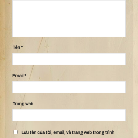
Tên
*
Email
*
Trang web
Lưu tên của tôi, email, và trang web trong trình