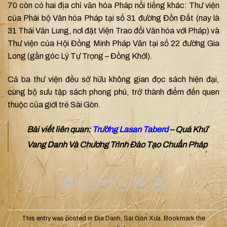
70 còn có hai địa chỉ văn hóa Pháp nổi tiếng khác: Thư viện
của Phái bộ Văn hóa Pháp tại số 31 đường Đồn Đất (nay là
31 Thái Văn Lung, nơi đặt Viện Trao đổi Văn hóa với Pháp) và
Thư viện của Hội Đồng Minh Pháp Văn tại số 22 đường Gia
Long (gần góc Lý Tự Trọng – Đồng Khởi).
Cả ba thư viện đều sở hữu không gian đọc sách hiện đại,
cùng bộ sưu tập sách phong phú, trở thành điểm đến quen
thuộc của giới trẻ Sài Gòn.
Bài viết liên quan:
Trường Lasan Taberd
– Quá Khứ
Vang Danh Và Chương Trình Đào Tạo Chuẩn Pháp
This entry was posted in
Địa Danh
,
Sài Gòn Xưa
. Bookmark the