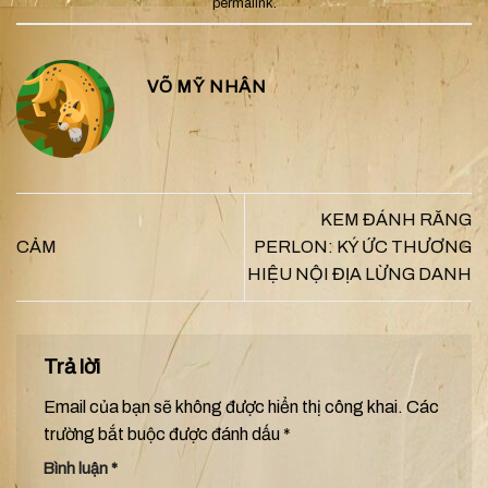
permalink
.
VÕ MỸ NHÂN
KEM ĐÁNH RĂNG
CẢM
PERLON: KÝ ỨC THƯƠNG
HIỆU NỘI ĐỊA LỪNG DANH
Trả lời
Email của bạn sẽ không được hiển thị công khai.
Các
trường bắt buộc được đánh dấu
*
Bình luận
*