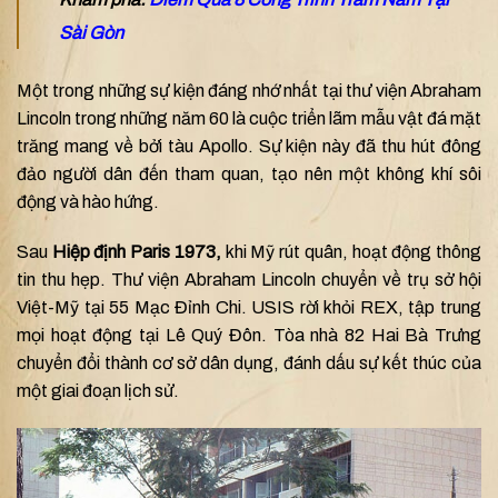
Sài Gòn
Một trong những sự kiện đáng nhớ nhất tại thư viện Abraham
Lincoln trong những năm 60 là cuộc triển lãm mẫu vật đá mặt
trăng mang về bởi tàu Apollo. Sự kiện này đã thu hút đông
đảo người dân đến tham quan, tạo nên một không khí sôi
động và hào hứng.
Sau
Hiệp định Paris 1973,
khi Mỹ rút quân, hoạt động thông
tin thu hẹp. Thư viện Abraham Lincoln chuyển về trụ sở hội
Việt-Mỹ tại 55 Mạc Đỉnh Chi. USIS rời khỏi REX, tập trung
mọi hoạt động tại Lê Quý Đôn. Tòa nhà 82 Hai Bà Trưng
chuyển đổi thành cơ sở dân dụng, đánh dấu sự kết thúc của
một giai đoạn lịch sử.