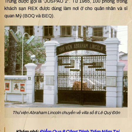
Trưng được gọi là “JUSPAO 2”. Từ 1965, 100 phòng trong
khách sạn REX được dùng làm nơi ở cho quân nhân và sĩ
quan Mỹ (BOQ và BEQ).
Thư viện Abraham Lincoln chuyển về villa số 8 Lê Quý Đôn
Khám phá:
Điểm Qua 8 Công Trình Trăm Năm Tại