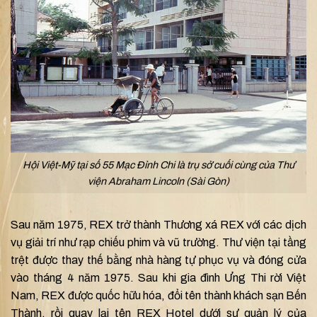
Hội Việt-Mỹ tại số 55 Mạc Đỉnh Chi là trụ sở cuối cùng của Thư
viện Abraham Lincoln (Sài Gòn)
Sau năm 1975, REX trở thành Thương xá REX với các dịch
vụ giải trí như rạp chiếu phim và vũ trường. Thư viện tại tầng
trệt được thay thế bằng nhà hàng tự phục vụ và đóng cửa
vào tháng 4 năm 1975. Sau khi gia đình Ưng Thi rời Việt
Nam, REX được quốc hữu hóa, đổi tên thành khách sạn Bến
Thành, rồi quay lại tên REX Hotel dưới sự quản lý của