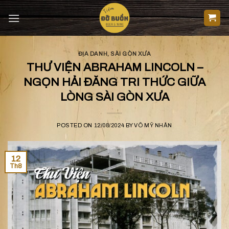
Skip
to
content
ĐỊA DANH
,
SÀI GÒN XƯA
THƯ VIỆN ABRAHAM LINCOLN –
NGỌN HẢI ĐĂNG TRI THỨC GIỮA
LÒNG SÀI GÒN XƯA
POSTED ON
12/08/2024
BY
VÕ MỸ NHÂN
12
Th8