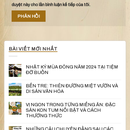
duyệt này cho lần bình luận kế tiếp của tôi.
BÀI VIẾT MỚI NHẤT
NHẬT KÝ MÙA ĐÔNG NĂM 2024 TẠI TIỆM
ĐỠ BUỒN
BẾN TRE: THIÊN ĐƯỜNG MIỆT VƯỜN VÀ
DI SẢN VĂN HÓA
VỊ NGON TRONG TỪNG MIẾNG ĂN: ĐẶC
SẢN KON TUM NỔI BẬT VÀ CÁCH
THƯỞNG THỨC
NHỮNG CÂU CHUYỆN ĐẰNG SAU CÁC