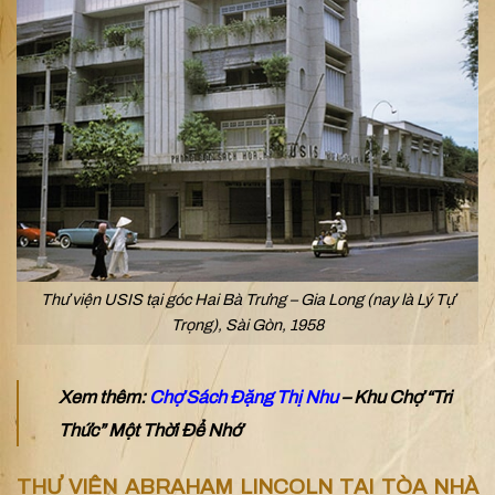
Thư viện USIS tại góc Hai Bà Trưng – Gia Long (nay là Lý Tự
Trọng), Sài Gòn, 1958
Xem thêm:
Chợ Sách Đặng Thị Nhu
– Khu Chợ “Tri
Thức” Một Thời Để Nhớ
THƯ VIỆN ABRAHAM LINCOLN TẠI TÒA NHÀ