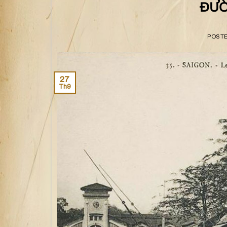
ĐƯỜ
POST
27
Th9