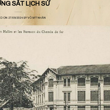
NG SẮT LỊCH SỬ
ED ON
27/09/2024
BY
VÕ MỸ NHÂN