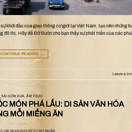
sự khởi đầu của giao thông cơ giới tại Việt Nam, tạo nên những 
ống đô thị. Hãy để Đỡ Buồn cho bạn thấy sự phát triển của các ph
CONTINUE READING
→
Leave a c
SÀI GÒN XƯA
,
ẨM THỰC
 MÓN PHÁ LẤU: DI SẢN VĂN HÓA
G MỖI MIẾNG ĂN
ED ON
28/09/2024
BY
VÕ MỸ NHÂN