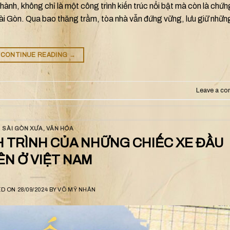
hành, không chỉ là một công trình kiến trúc nổi bật mà còn là chứn
a Sài Gòn. Qua bao thăng trầm, tòa nhà vẫn đứng vững, lưu giữ nhữn
CONTINUE READING
→
Leave a c
SÀI GÒN XƯA
,
VĂN HÓA
H TRÌNH CỦA NHỮNG CHIẾC XE ĐẦU
ÊN Ở VIỆT NAM
ED ON
28/09/2024
BY
VÕ MỸ NHÂN