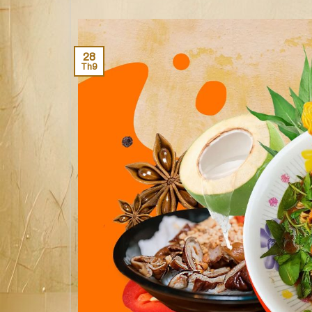
28
Th9