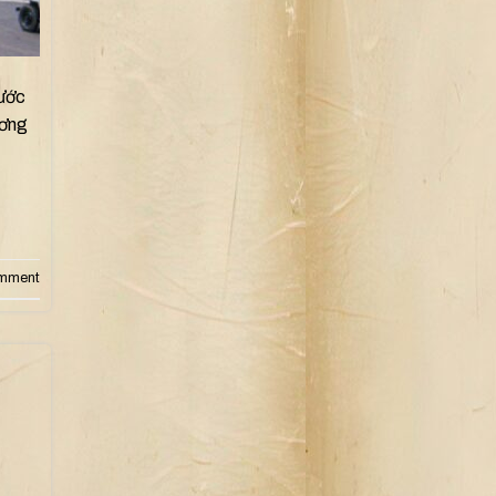
bước
ương
omment