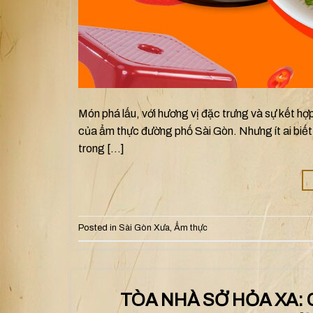
Món phá lấu, với hương vị đặc trưng và sự kết hợ
của ẩm thực đường phố Sài Gòn. Nhưng ít ai biết
trong […]
Posted in
Sài Gòn Xưa
,
Ẩm thực
TÒA NHÀ SỞ HỎA XA: