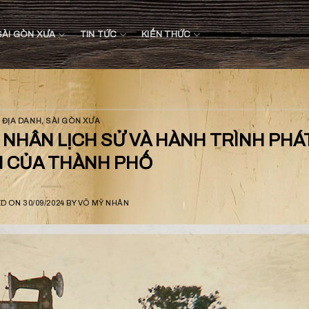
SÀI GÒN XƯA
TIN TỨC
KIẾN THỨC
ĐỊA DANH
,
SÀI GÒN XƯA
 NHÂN LỊCH SỬ VÀ HÀNH TRÌNH PHÁ
N CỦA THÀNH PHỐ
ED ON
30/09/2024
BY
VÕ MỸ NHÂN