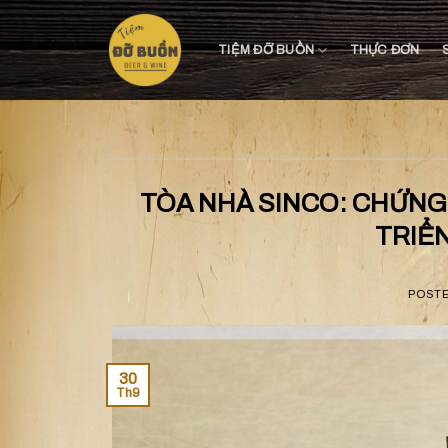
Skip
to
TIỆM ĐỠ BUỒN
THỰC ĐƠN
content
TÒA NHÀ SINCO: CHỨNG
TRIỂ
POST
30
Th9