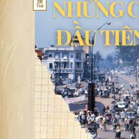
28
Th9