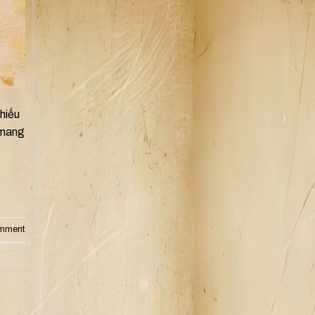
hiếu
 mang
omment