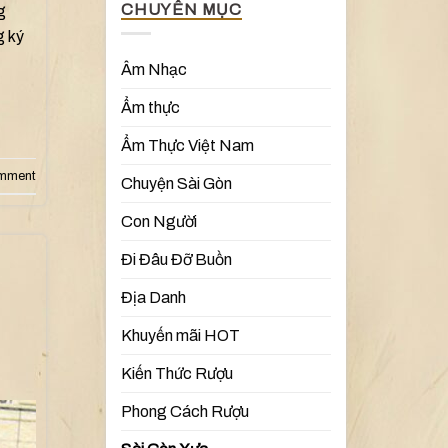
CHUYÊN MỤC
g
g ký
Âm Nhạc
Ẩm thực
Ẩm Thực Việt Nam
omment
Chuyện Sài Gòn
Con Người
Đi Đâu Đỡ Buồn
Địa Danh
Khuyến mãi HOT
Kiến Thức Rượu
Phong Cách Rượu