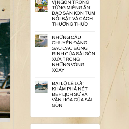
VỊ NGON TRONG
TỪNG MIẾNG ĂN:
ĐẶC SẢN KON TUM
NỔI BẬT VÀ CÁCH
THƯỞNG THỨC
NHỮNG CÂU
CHUYỆN ĐẰNG
SAU CÁC BÙNG
BINH CỦA SÀI GÒN
XƯA TRONG
NHỮNG VÒNG
XOAY
ĐẠI LỘ LÊ LỢI:
KHÁM PHÁ NÉT
ĐẸP LỊCH SỬ VÀ
VĂN HÓA CỦA SÀI
GÒN