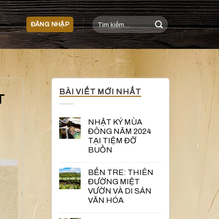
Tìm
ĐĂNG NHẬP
kiếm:
BÀI VIẾT MỚI NHẤT
T
NHẬT KÝ MÙA
ĐÔNG NĂM 2024
TẠI TIỆM ĐỠ
BUỒN
BẾN TRE: THIÊN
ĐƯỜNG MIỆT
VƯỜN VÀ DI SẢN
VĂN HÓA