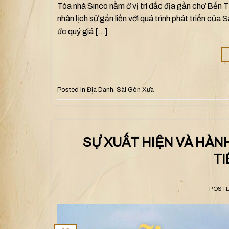
Tòa nhà Sinco nằm ở vị trí đắc địa gần chợ Bến T
nhân lịch sử gắn liền với quá trình phát triển củ
ức quý giá […]
Posted in
Địa Danh
,
Sài Gòn Xưa
SỰ XUẤT HIỆN VÀ HÀN
TI
POST