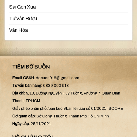
Sài Gòn Xưa
Tư Vấn Rượu
Văn Hóa
TIỆM ĐỠ BUỒN
Email CSKH:
dobuon918@gmail.com
Tư vấn bán hàng:
0839 000 918
Địa chỉ:
9/18, Đường Nguyễn Huy Tưởng, Phường 7, Quận Bình
Thạnh, TP.HCM
Giấy phép phân phối/bán buôn/bán lẻ rượu số 01/2021TSCORE
Cơ quan cấp:
Sở Công Thương Thành Phố Hồ Chí Minh
Ngày cấp:
25/11/2021