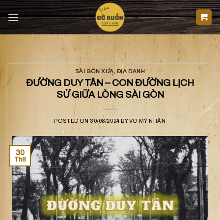
Skip
to
content
SÀI GÒN XƯA
,
ĐỊA DANH
ĐƯỜNG DUY TÂN – CON ĐƯỜNG LỊCH
SỬ GIỮA LÒNG SÀI GÒN
POSTED ON
30/08/2024
BY
VÕ MỸ NHÂN
30
Th8