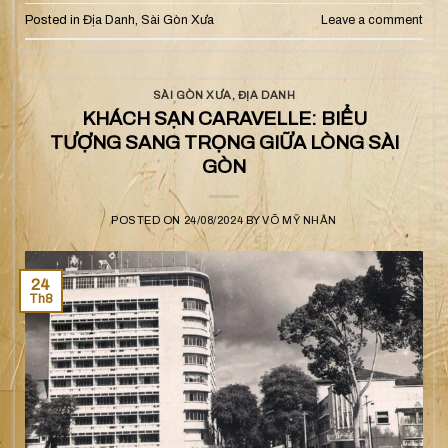
Posted in
Địa Danh
,
Sài Gòn Xưa
Leave a comment
SÀI GÒN XƯA
,
ĐỊA DANH
KHÁCH SẠN CARAVELLE: BIỂU
TƯỢNG SANG TRỌNG GIỮA LÒNG SÀI
GÒN
POSTED ON
24/08/2024
BY
VÕ MỸ NHÂN
24
Th8