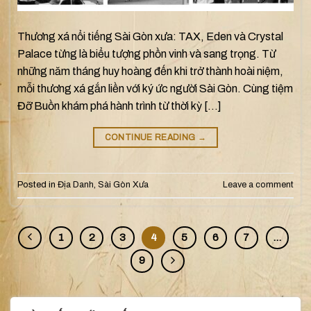
Thương xá nổi tiếng Sài Gòn xưa: TAX, Eden và Crystal
Palace từng là biểu tượng phồn vinh và sang trọng. Từ
những năm tháng huy hoàng đến khi trở thành hoài niệm,
mỗi thương xá gắn liền với ký ức người Sài Gòn. Cùng tiệm
Đỡ Buồn khám phá hành trình từ thời kỳ […]
CONTINUE READING
→
Posted in
Địa Danh
,
Sài Gòn Xưa
Leave a comment
1
2
3
4
5
6
7
…
9