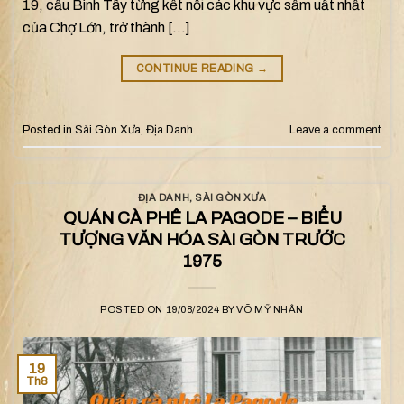
19, cầu Bình Tây từng kết nối các khu vực sầm uất nhất
của Chợ Lớn, trở thành […]
CONTINUE READING
→
Posted in
Sài Gòn Xưa
,
Địa Danh
Leave a comment
ĐỊA DANH
,
SÀI GÒN XƯA
QUÁN CÀ PHÊ LA PAGODE – BIỂU
TƯỢNG VĂN HÓA SÀI GÒN TRƯỚC
1975
POSTED ON
19/08/2024
BY
VÕ MỸ NHÂN
19
Th8