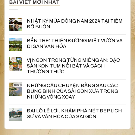
BÀI VIẾT MỚI NHẤT
NHẬT KÝ MÙA ĐÔNG NĂM 2024 TẠI TIỆM
ĐỠ BUỒN
BẾN TRE: THIÊN ĐƯỜNG MIỆT VƯỜN VÀ
DI SẢN VĂN HÓA
VỊ NGON TRONG TỪNG MIẾNG ĂN: ĐẶC
SẢN KON TUM NỔI BẬT VÀ CÁCH
THƯỞNG THỨC
NHỮNG CÂU CHUYỆN ĐẰNG SAU CÁC
BÙNG BINH CỦA SÀI GÒN XƯA TRONG
NHỮNG VÒNG XOAY
ĐẠI LỘ LÊ LỢI: KHÁM PHÁ NÉT ĐẸP LỊCH
SỬ VÀ VĂN HÓA CỦA SÀI GÒN