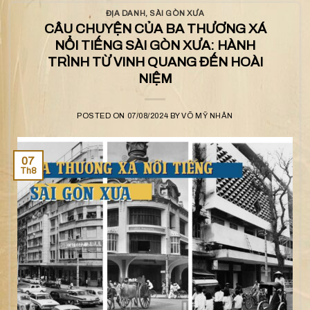
ĐỊA DANH
,
SÀI GÒN XƯA
CÂU CHUYỆN CỦA BA THƯƠNG XÁ
NỔI TIẾNG SÀI GÒN XƯA: HÀNH
TRÌNH TỪ VINH QUANG ĐẾN HOÀI
NIỆM
POSTED ON
07/08/2024
BY
VÕ MỸ NHÂN
07
Th8