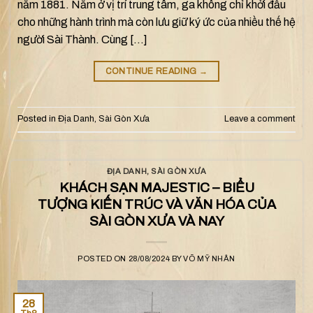
năm 1881. Nằm ở vị trí trung tâm, ga không chỉ khởi đầu
cho những hành trình mà còn lưu giữ ký ức của nhiều thế hệ
người Sài Thành. Cùng […]
CONTINUE READING
→
Posted in
Địa Danh
,
Sài Gòn Xưa
Leave a comment
ĐỊA DANH
,
SÀI GÒN XƯA
KHÁCH SẠN MAJESTIC – BIỂU
TƯỢNG KIẾN TRÚC VÀ VĂN HÓA CỦA
SÀI GÒN XƯA VÀ NAY
POSTED ON
28/08/2024
BY
VÕ MỸ NHÂN
28