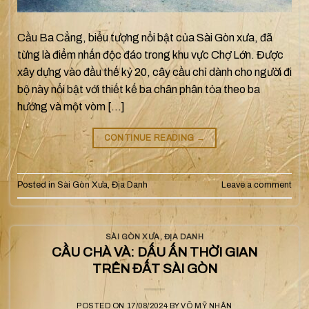
Cầu Ba Cẳng, biểu tượng nổi bật của Sài Gòn xưa, đã
từng là điểm nhấn độc đáo trong khu vực Chợ Lớn. Được
xây dựng vào đầu thế kỷ 20, cây cầu chỉ dành cho người đi
bộ này nổi bật với thiết kế ba chân phân tỏa theo ba
hướng và một vòm […]
CONTINUE READING
→
Posted in
Sài Gòn Xưa
,
Địa Danh
Leave a comment
SÀI GÒN XƯA
,
ĐỊA DANH
CẦU CHÀ VÀ: DẤU ẤN THỜI GIAN
TRÊN ĐẤT SÀI GÒN
POSTED ON
17/08/2024
BY
VÕ MỸ NHÂN