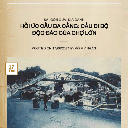
SÀI GÒN XƯA
,
ĐỊA DANH
HỒI ỨC CẦU BA CẲNG: CẦU ĐI BỘ
ĐỘC ĐÁO CỦA CHỢ LỚN
POSTED ON
17/08/2024
BY
VÕ MỸ NHÂN
17
Th8