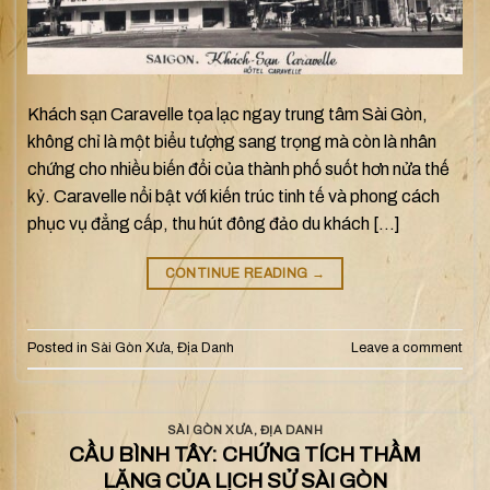
Khách sạn Caravelle tọa lạc ngay trung tâm Sài Gòn,
không chỉ là một biểu tượng sang trọng mà còn là nhân
chứng cho nhiều biến đổi của thành phố suốt hơn nửa thế
kỷ. Caravelle nổi bật với kiến trúc tinh tế và phong cách
phục vụ đẳng cấp, thu hút đông đảo du khách […]
CONTINUE READING
→
Posted in
Sài Gòn Xưa
,
Địa Danh
Leave a comment
SÀI GÒN XƯA
,
ĐỊA DANH
CẦU BÌNH TÂY: CHỨNG TÍCH THẦM
LẶNG CỦA LỊCH SỬ SÀI GÒN