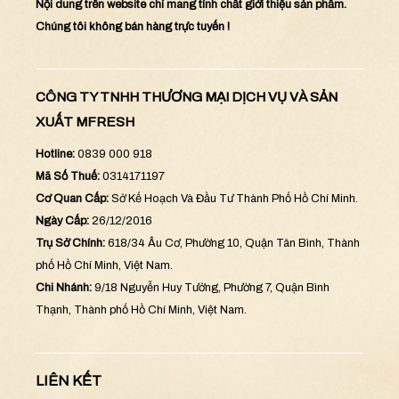
Nội dung trên website chỉ mang tính chất giới thiệu sản phẩm.
Chúng tôi không bán hàng trực tuyến !
CÔNG TY TNHH THƯƠNG MẠI DỊCH VỤ VÀ SẢN
XUẤT MFRESH
Hotline:
0839 000 918
Mã Số Thuế:
0314171197
Cơ Quan Cấp:
Sở Kế Hoạch Và Đầu Tư Thành Phố Hồ Chí Minh.
Ngày Cấp:
26/12/2016
Trụ Sở Chính:
618/34 Âu Cơ, Phường 10, Quận Tân Bình, Thành
phố Hồ Chí Minh, Việt Nam.
Chi Nhánh:
9/18 Nguyễn Huy Tưởng, Phường 7, Quận Bình
Thạnh, Thành phố Hồ Chí Minh, Việt Nam.
LIÊN KẾT