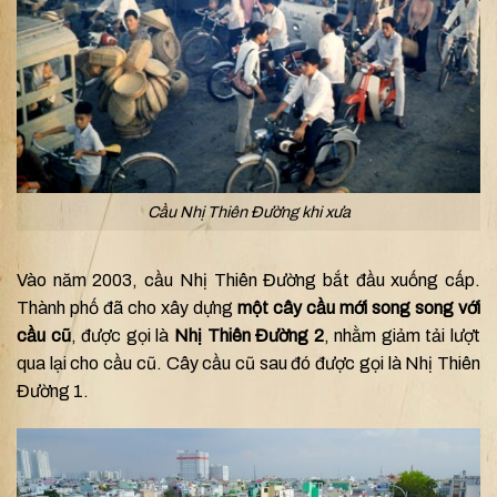
Cầu Nhị Thiên Đường khi xưa
Vào năm 2003, cầu Nhị Thiên Đường bắt đầu xuống cấp.
Thành phố đã cho xây dựng
một cây cầu mới song song với
cầu cũ
, được gọi là
Nhị Thiên Đường 2
, nhằm giảm tải lượt
qua lại cho cầu cũ. Cây cầu cũ sau đó được gọi là Nhị Thiên
Đường 1.