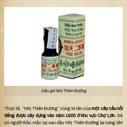
Dầu gió Nhị Thiên Đường
Thực tế, “Nhị Thiên Đường” cũng là tên của
một cây cầu nổi
tiếng được xây dựng vào năm 1925 ở khu vực Chợ Lớn.
Sẽ
có người thắc mắc tại sao dầu Nhị Thiên Đường lại cùng tên