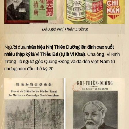
Dầu gió Nhị Thiên Đường
Người đưa
nhãn hiệu Nhị Thiên Đường lên đỉnh cao suốt
nhiều thập kỷ là Vi Thiều Bá (tự là Vi Khai)
. Cha ông, Vi Kính
Trang, là người gốc Quảng Đông và đã đến Việt Nam từ
những năm đầu thế kỷ 20.