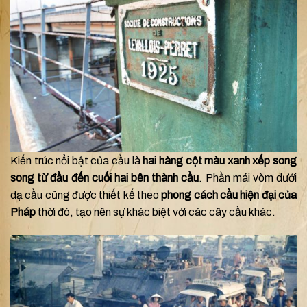
Kiến trúc nổi bật của cầu là
hai hàng cột màu xanh xếp song
song từ đầu đến cuối hai bên thành cầu
. Phần mái vòm dưới
dạ cầu cũng được thiết kế theo
phong cách cầu hiện đại của
Pháp
thời đó, tạo nên sự khác biệt với các cây cầu khác.