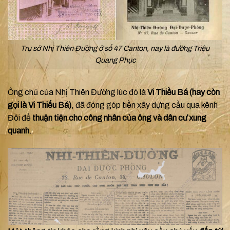
Trụ sở Nhị Thiên Đường ở số 47 Canton, nay là đường Triệu
Quang Phục
Ông chủ của Nhị Thiên Đường lúc đó là
Vi Thiều Bá (hay còn
gọi là Vi Thiếu Bá)
, đã đóng góp tiền xây dựng cầu qua kênh
Đôi để
thuận tiện cho công nhân của ông và dân cư xung
quanh
.