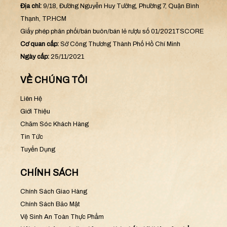
Địa chỉ:
9/18, Đường Nguyễn Huy Tưởng, Phường 7, Quận Bình
Thạnh, TP.HCM
Giấy phép phân phối/bán buôn/bán lẻ rượu số 01/2021TSCORE
Cơ quan cấp:
Sở Công Thương Thành Phố Hồ Chí Minh
Ngày cấp:
25/11/2021
VỀ CHÚNG TÔI
Liên Hệ
Giới Thiệu
Chăm Sóc Khách Hàng
Tin Tức
Tuyển Dụng
CHÍNH SÁCH
Chính Sách Giao Hàng
Chính Sách Bảo Mật
Vệ Sinh An Toàn Thực Phẩm