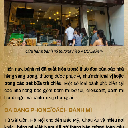
Cửa hàng bánh mì thương hiệu ABC Bakery
Hiện nay,
bánh mì đã xuất hiện trong thực đơn của các nhà
hàng sang trọng
, thường được phục vụ
như món khai vị hoặc
trong các set bữa trà chiều
. Một số loại bánh phổ biến tại
các nhà hàng bao gồm bánh mì bơ tỏi, croissant, bánh mì
hamburger và bánh mì kẹp tam giác.
ĐA DẠNG PHONG CÁCH BÁNH MÌ
Từ Sài Gòn, Hà Nội cho đến Bắc Mỹ, Châu Âu và nhiều nơi
khác,
bánh mì Việt Nam đã trở thành hiện tượng toàn cầu