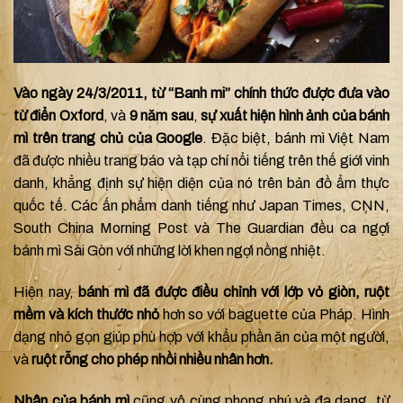
Vào ngày 24/3/2011, từ “Banh mi” chính thức được đưa vào
từ điển Oxford
, và
9 năm sau
,
sự xuất hiện hình ảnh của bánh
mì trên trang chủ của Google
. Đặc biệt, bánh mì Việt Nam
đã được nhiều trang báo và tạp chí nổi tiếng trên thế giới vinh
danh, khẳng định sự hiện diện của nó trên bản đồ ẩm thực
quốc tế. Các ấn phẩm danh tiếng như Japan Times, CNN,
South China Morning Post và The Guardian đều ca ngợi
bánh mì Sài Gòn với những lời khen ngợi nồng nhiệt.
Hiện nay,
bánh mì đã được điều chỉnh với lớp vỏ giòn, ruột
mềm và kích thước nhỏ
hơn so với baguette của Pháp. Hình
dạng nhỏ gọn giúp phù hợp với khẩu phần ăn của một người,
và
ruột rỗng cho phép nhồi nhiều nhân hơn.
Nhân của bánh mì
cũng vô cùng phong phú và đa dạng, từ