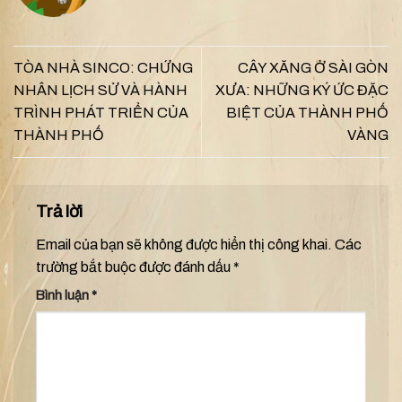
TÒA NHÀ SINCO: CHỨNG
CÂY XĂNG Ở SÀI GÒN
NHÂN LỊCH SỬ VÀ HÀNH
XƯA: NHỮNG KÝ ỨC ĐẶC
TRÌNH PHÁT TRIỂN CỦA
BIỆT CỦA THÀNH PHỐ
THÀNH PHỐ
VÀNG
Trả lời
Email của bạn sẽ không được hiển thị công khai.
Các
trường bắt buộc được đánh dấu
*
Bình luận
*