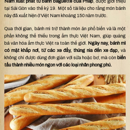
Nam xuất phát từ bánh baguette của Pháp
, được giới thiệu
tại Sài Gòn vào thế kỷ 19. Một số tài liệu cho rằng món bánh
này đã xuất hiện ở Việt Nam khoảng 150 năm trước.
Qua thời gian, bánh mì trở thành món ăn phổ biến và là một
phần không thể thiếu trong ẩm thực Việt Nam, giúp quảng
bá văn hóa ẩm thực Việt ra toàn thế giới.
Ngày nay, bánh mì
có mặt khắp nơi, từ các xe đẩy, thúng nia đến xe đạp,
và
không chỉ được dùng đơn giản với sữa hoặc bơ, mà còn
biến
tấu thành nhiều món ngon với các loại nhân phong phú.