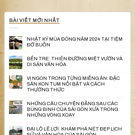
BÀI VIẾT MỚI NHẤT
NHẬT KÝ MÙA ĐÔNG NĂM 2024 TẠI TIỆM
ĐỠ BUỒN
BẾN TRE: THIÊN ĐƯỜNG MIỆT VƯỜN VÀ
DI SẢN VĂN HÓA
VỊ NGON TRONG TỪNG MIẾNG ĂN: ĐẶC
SẢN KON TUM NỔI BẬT VÀ CÁCH
THƯỞNG THỨC
NHỮNG CÂU CHUYỆN ĐẰNG SAU CÁC
BÙNG BINH CỦA SÀI GÒN XƯA TRONG
NHỮNG VÒNG XOAY
ĐẠI LỘ LÊ LỢI: KHÁM PHÁ NÉT ĐẸP LỊCH
SỬ VÀ VĂN HÓA CỦA SÀI GÒN