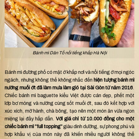
Bánh mì Dân Tổ nổi tiếng khắp Hà Nội
Bánh mì đường phố có mặt ở khắp nơi và nổi tiếng ở mọi ngóc
ngách, nhưng không thể không nhắc đến
hiện tượng bánh mì
nướng muối ớt đã làm mưa làm gió tại Sài Gòn từ năm 2016
.
Chiếc bánh mì baguette kiểu Việt được cán dẹp, phết một
lớp bơ mỏng và nướng cùng sốt muối ớt, sau đó kết hợp với
xúc xích, mỡ hành, chà bông, tạo nên một món ăn vừa ngon
miệng lại đầy hấp dẫn.
Với giá chỉ từ 10.000 đồng cho một
chiếc bánh mì “full topping”
giàu dinh dưỡng, sự phong phú và
hợp khẩu vị của món này đã khiến nhiều người không thể