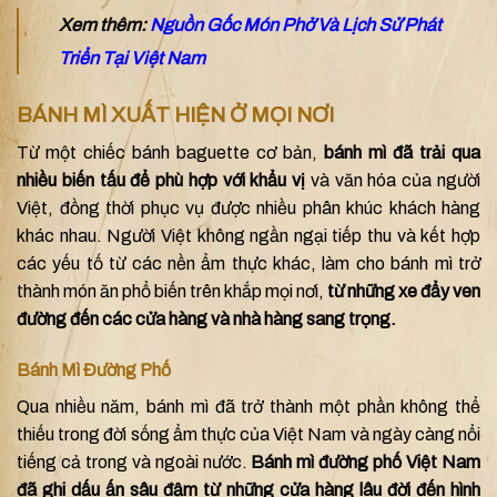
Xem thêm:
Nguồn Gốc Món Phở Và Lịch Sử Phát
Triển Tại Việt Nam
BÁNH MÌ XUẤT HIỆN Ở MỌI NƠI
Từ một chiếc bánh baguette cơ bản,
bánh mì đã trải qua
nhiều biến tấu để phù hợp với khẩu vị
và văn hóa của người
Việt, đồng thời phục vụ được nhiều phân khúc khách hàng
khác nhau. Người Việt không ngần ngại tiếp thu và kết hợp
các yếu tố từ các nền ẩm thực khác, làm cho bánh mì trở
thành món ăn phổ biến trên khắp mọi nơi,
từ những xe đẩy ven
đường đến các cửa hàng và nhà hàng sang trọng.
Bánh Mì Đường Phố
Qua nhiều năm, bánh mì đã trở thành một phần không thể
thiếu trong đời sống ẩm thực của Việt Nam và ngày càng nổi
tiếng cả trong và ngoài nước.
Bánh mì đường phố Việt Nam
đã ghi dấu ấn sâu đậm từ những cửa hàng lâu đời đến hình