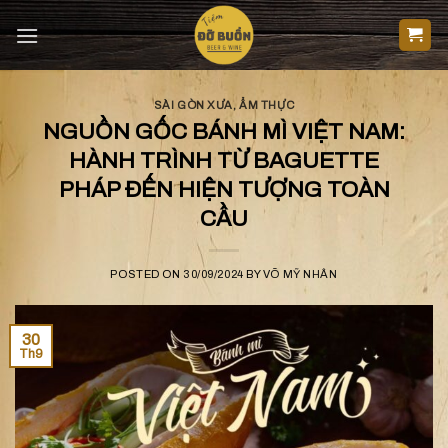
Skip
to
content
SÀI GÒN XƯA
,
ẨM THỰC
NGUỒN GỐC BÁNH MÌ VIỆT NAM:
HÀNH TRÌNH TỪ BAGUETTE
PHÁP ĐẾN HIỆN TƯỢNG TOÀN
CẦU
POSTED ON
30/09/2024
BY
VÕ MỸ NHÂN
30
Th9