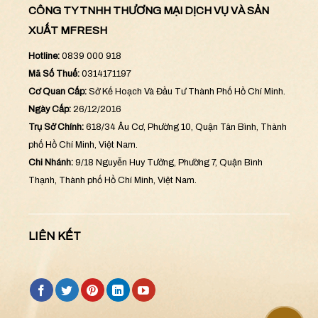
CÔNG TY TNHH THƯƠNG MẠI DỊCH VỤ VÀ SẢN
XUẤT MFRESH
Hotline:
0839 000 918
Mã Số Thuế:
0314171197
Cơ Quan Cấp:
Sở Kế Hoạch Và Đầu Tư Thành Phố Hồ Chí Minh.
Ngày Cấp:
26/12/2016
Trụ Sở Chính:
618/34 Âu Cơ, Phường 10, Quận Tân Bình, Thành
phố Hồ Chí Minh, Việt Nam.
Chi Nhánh:
9/18 Nguyễn Huy Tưởng, Phường 7, Quận Bình
Thạnh, Thành phố Hồ Chí Minh, Việt Nam.
LIÊN KẾT