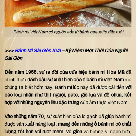
Bánh mì Việt Nam có nguồn gốc từ bánh baguette đặc ruột
>>>
Bánh Mì Sài Gòn Xưa
– Kỷ Niệm Một Thời Của Người
Sài Gòn
Đến năm 1958, sự ra đời của cửa hiệu bánh mì Hòa Mã
đã
chính thức
đánh dấu sự xuất hiện của ổ bánh mì Việt Nam
mà
chúng ta biết hôm nay. Bánh mì lúc này đã được cải tiến
với
các loại nhân như thịt nguội, pate, giò lụa và đồ chua, kết
hợp với những nguyên liệu đặc trưng
của ẩm thực Việt Nam.
Vào những năm 70
, sự xuất hiện của lò gạch đã giúp bánh mì
được sản xuất hàng loạt,
mang đến những ổ bánh mì có chất
lượng tốt hơn với ruột mềm, vỏ giòn
và hương vị ngon hơn,