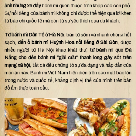
ảnh những xe đẩy
bánh mì quen thuộc trên khắp các con phố.
Sự nổi tiếng của bánh mì không chỉ được thể hiện qua lời khen
từ báo chí quốc tế mà còn từ sự yêu thích của du khách.
Từ bánh mì Dân Tổ ở Hà Nộ
i, bán từ sớm và nhanh chóng hết
sạch,
đến ổ bánh mì Huỳnh Hoa nổi tiếng ở Sài Gòn
, được
nhiều người từ Hà Nội khao khát thử;
từ bánh mì que Đà
Nẵng cho đến bánh mì “giải cứu” thanh long gây sốt trên
mạng xã hội
, tất cả đều chứng tỏ sự đa dạng và hấp dẫn của
món ăn này. Bánh mì Việt Nam hiện diện trên các mặt báo lớn
trong nước và quốc tế, khẳng định vị thế của mình trên bản
đồ ẩm thực toàn cầu.