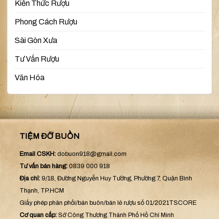
Kiến Thức Rượu
Phong Cách Rượu
Sài Gòn Xưa
Tư Vấn Rượu
Văn Hóa
TIỆM ĐỠ BUỒN
Email CSKH:
dobuon918@gmail.com
Tư vấn bán hàng:
0839 000 918
Địa chỉ:
9/18, Đường Nguyễn Huy Tưởng, Phường 7, Quận Bình
Thạnh, TP.HCM
Giấy phép phân phối/bán buôn/bán lẻ rượu số 01/2021TSCORE
Cơ quan cấp:
Sở Công Thương Thành Phố Hồ Chí Minh