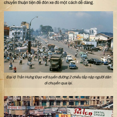
chuyển thuận tiện để đón xe đò một cách dễ dàng.
Đại lộ Trần Hưng Đạo với tuyến đường 2 chiều tấp nập người dân
di chuyển qua lại.