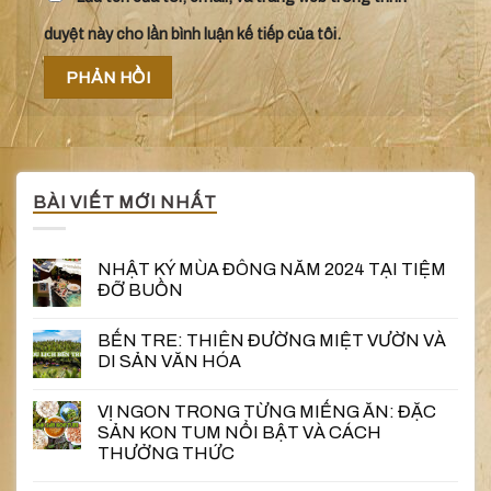
duyệt này cho lần bình luận kế tiếp của tôi.
BÀI VIẾT MỚI NHẤT
NHẬT KÝ MÙA ĐÔNG NĂM 2024 TẠI TIỆM
ĐỠ BUỒN
BẾN TRE: THIÊN ĐƯỜNG MIỆT VƯỜN VÀ
DI SẢN VĂN HÓA
VỊ NGON TRONG TỪNG MIẾNG ĂN: ĐẶC
SẢN KON TUM NỔI BẬT VÀ CÁCH
THƯỞNG THỨC