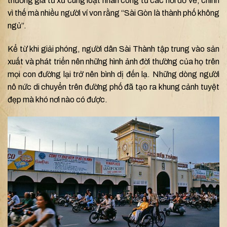
thương gia tứ xứ cùng loạt nhân công từ các nơi đổ về, chính
vì thế mà nhiều người ví von rằng “Sài Gòn là thành phố không
ngủ”.
Kể từ khi giải phóng, người dân Sài Thành tập trung vào sản
xuất và phát triển nên những hình ảnh đời thường của họ trên
mọi con đường lại trở nên bình dị đến lạ. Những dòng người
nô nức di chuyển trên đường phố đã tạo ra khung cảnh tuyệt
đẹp mà khó nơi nào có được.