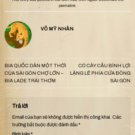
permalink
.
VÕ MỸ NHÂN
BIA QUỐC DÂN MỘT THỜI
CÓ CÂY CẦU BÌNH LỢI
CỦA SÀI GÒN CHỢ LỚN –
LẶNG LẼ PHÍA CỬA ĐÔNG
BIA LADE TRÁI THƠM
SÀI GÒN
Trả lời
Email của bạn sẽ không được hiển thị công khai.
Các
trường bắt buộc được đánh dấu
*
Bình luận
*