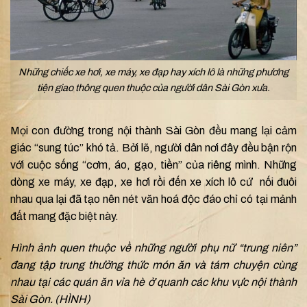
Những chiếc xe hơi, xe máy, xe đạp hay xích lô là những phương
tiện giao thông quen thuộc của người dân Sài Gòn xưa.
Mọi con đường trong nội thành Sài Gòn đều mang lại cảm
giác “sung túc” khó tả. Bởi lẽ, người dân nơi đây đều bận rộn
với cuộc sống “cơm, áo, gạo, tiền” của riêng mình. Những
dòng xe máy, xe đạp, xe hơi rồi đến xe xích lô cứ nối đuôi
nhau qua lại đã tạo nên nét văn hoá độc đáo chỉ có tại mảnh
đất mang đặc biệt này.
Hình ảnh quen thuộc về những người phụ nữ “trung niên”
đang tập trung thưởng thức món ăn và tám chuyện cùng
nhau tại các quán ăn vỉa hè ở quanh các khu vực nội thành
Sài Gòn. (HÌNH)