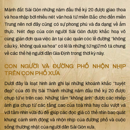
Mảnh đất Sài Gòn những năm đầu thế kỷ 20 được giao thoa
và hoa nhập bởi nhiều nét văn hoá từ miền Bắc cho đến miền
Trung nên nơi đây cũng có sự phong phú và đa dạng về ẩm
thực. Nét đẹp của con người Sài Gòn được khắc hoạ vô
cùng giản đơn qua việc ăn tại các quán cóc lề đường “không
cầu kỳ, không quá xa hoa” có lẽ là những từ ngữ mô tả chung
về các thế hệ người dân Gia Định trong thời kỳ này.
CON NGƯỜI VÀ ĐƯỜNG PHỐ NHỘN NHỊP
TRÊN CON PHỐ XƯA
Dưới đây là loạt hình ảnh ghi lại những khoảnh khắc “tuyệt
đẹp” của đô thị Sài Thành những năm đầu thế kỷ 20 được
chụp từ vị trên cao. Những tấm “không ảnh” được các nhiếp
ảnh gia chụp từ các tầng cao của toà nhà hay cầu vượt và
với tầm nhìn vừa đủ để giúp các đọc giả có thể nhìn bao quát
khung cảnh sinh động và nhộn nhịp của đường phố và cuộc
sống thường nhật của người dân Sài Gòn xưa.