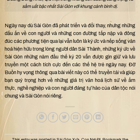
sầm uất bậc nhất Sài Gòn với khung cảnh bình dị.
Ngày nay dù Sài Gòn đã phát triển và đổi thay, nhưng những
dấu ấn về con người và những con đường tấp nập và đông
đúc các phương tiện qua lại vẫn luôn là ký ức và nếp sống văn
hoá hiện hữu trong lòng người dân Sài Thành, những ký ức về
Sài Gòn những năm đầu thế kỷ 20 vẫn được gìn giữ và lưu
truyền một cách tích cực đến các thế hệ trẻ ngày nay. Đỡ
Buồn hy vọng thông qua bài viết này có thể truyền tải và giúp
bạn quý trọng hơn về những giá trị văn hoá lịch sử về ẩm
thực, nghề nghiệp và con người đáng tự hào của dân tộc nói
chung và Sài Gòn nói riêng.
This entry was posted in
Sài Gòn Xưa
,
Con Người
. Bookmark the