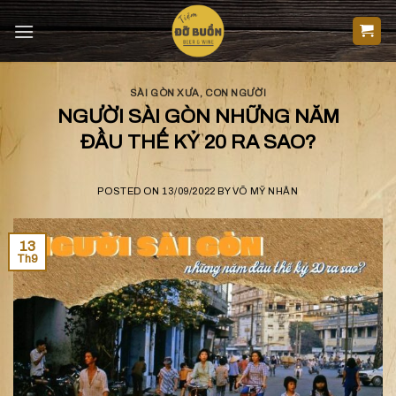
Skip
to
content
SÀI GÒN XƯA
,
CON NGƯỜI
NGƯỜI SÀI GÒN NHỮNG NĂM
ĐẦU THẾ KỶ 20 RA SAO?
POSTED ON
13/09/2022
BY
VÕ MỸ NHÂN
13
Th9