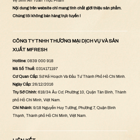
Vệ Sinh An Toàn Thực Phẩm
Nội dung trên website chỉ mang tính chất giới thiệu sản phẩm.
Chúng tôi không bán hàng trực tuyến !
CÔNG TY TNHH THƯƠNG MẠI DỊCH VỤ VÀ SẢN
XUẤT MFRESH
Hotline:
0839 000 918
Mã Số Thuế:
0314171197
Cơ Quan Cấp:
Sở Kế Hoạch Và Đầu Tư Thành Phố Hồ Chí Minh.
Ngày Cấp:
26/12/2016
Trụ Sở Chính:
618/34 Âu Cơ, Phường 10, Quận Tân Bình, Thành
phố Hồ Chí Minh, Việt Nam.
Chi Nhánh:
9/18 Nguyễn Huy Tưởng, Phường 7, Quận Bình
Thạnh, Thành phố Hồ Chí Minh, Việt Nam.