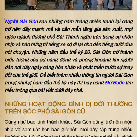
Người Sài Gòn
sau những năm tháng chiến tranh lại càng
trở nên đầy mạnh mẽ và cần mẫn tăng gia sản xuất, mọi
ngóc ngách đường phố Sài Thành ngập tràn trong sự nhộn
nhịp và hào hứng từ tiếng xe cộ đi lại cho đến tiếng cười đùa
nói chuyện. Những năm đầu thế kỷ 20, Sài Gòn trở thành
biểu tượng của sự năng động và phóng khoáng khi người
dân nơi đây ngày càng hòa nhập và phát triển trước sự thay
đổi của thế giới. Để biết thêm nhiều thông tin người Sài Gòn
trong những năm đầu thế kỷ này thì hãy cùng
Đỡ Buồn
tìm
hiểu thông qua bài viết dưới đây nhé.
NHỮNG HOẠT ĐỘNG BÌNH DỊ ĐỜI THƯỜNG
TRÊN GÓC PHỐ SÀI GÒN CŨ
Cũng như bao tỉnh thành khác, Sài Gòn cũng trở nên nhộn
nhịp và sầm uất hơn bao giờ hết. Nơi đây tập trung nhiều