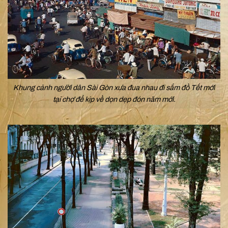
Khung cảnh người dân Sài Gòn xưa đua nhau đi sắm đồ Tết mới
tại chợ để kịp về dọn dẹp đón năm mới.