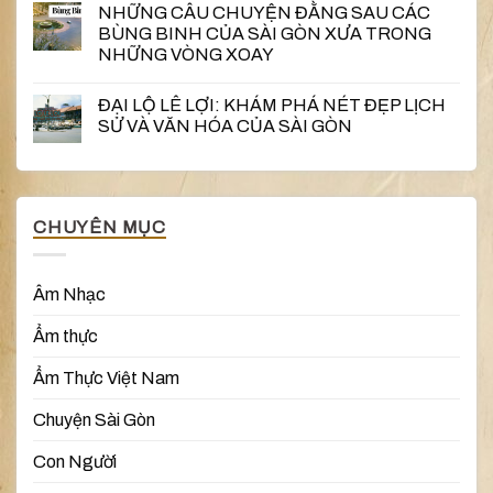
NHỮNG CÂU CHUYỆN ĐẰNG SAU CÁC
BÙNG BINH CỦA SÀI GÒN XƯA TRONG
NHỮNG VÒNG XOAY
ĐẠI LỘ LÊ LỢI: KHÁM PHÁ NÉT ĐẸP LỊCH
SỬ VÀ VĂN HÓA CỦA SÀI GÒN
CHUYÊN MỤC
Âm Nhạc
Ẩm thực
Ẩm Thực Việt Nam
Chuyện Sài Gòn
Con Người