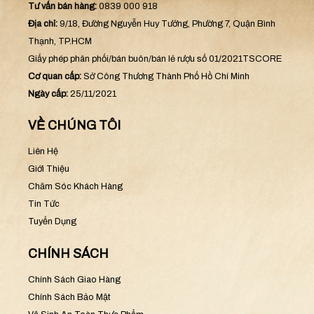
Tư vấn bán hàng:
0839 000 918
Địa chỉ:
9/18, Đường Nguyễn Huy Tưởng, Phường 7, Quận Bình
Thạnh, TP.HCM
Giấy phép phân phối/bán buôn/bán lẻ rượu số 01/2021TSCORE
Cơ quan cấp:
Sở Công Thương Thành Phố Hồ Chí Minh
Ngày cấp:
25/11/2021
VỀ CHÚNG TÔI
Liên Hệ
Giới Thiệu
Chăm Sóc Khách Hàng
Tin Tức
Tuyển Dụng
CHÍNH SÁCH
Chính Sách Giao Hàng
Chính Sách Bảo Mật