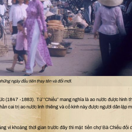
hững ngày đầu tiên thay tên và đổi mới.
Đức (1847 -1883). Từ “Chiểu” mang nghĩa là ao nước được hình t
thần cai trị ao nước linh thiêng và cổ kính này được người dân lập m
ng vì khoảng thời gian trước đây thì mặt tiền chợ Bà Chiểu đối d