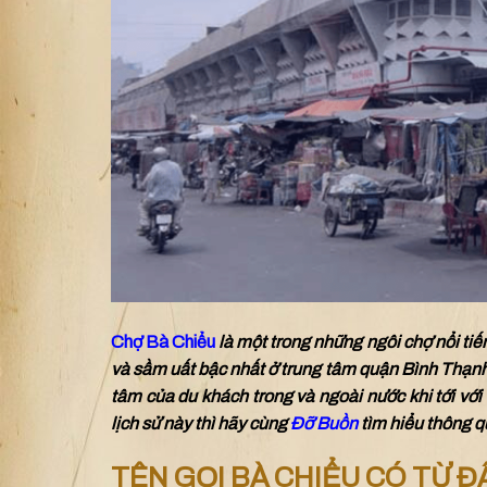
Chợ Bà Chiểu
là một trong những ngôi chợ nổi tiế
và sầm uất bậc nhất ở trung tâm quận Bình Thạnh.
tâm củ
a du khách trong và ngoài nước khi tới v
lịch sử này thì hãy cùng
Đỡ Buồn
tìm hiểu thông qu
TÊN GỌI BÀ CHIỂU CÓ TỪ Đ