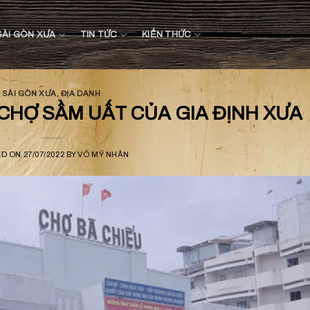
SÀI GÒN XƯA
TIN TỨC
KIẾN THỨC
SÀI GÒN XƯA
,
ĐỊA DANH
 CHỢ SẦM UẤT CỦA GIA ĐỊNH XƯA
ED ON
27/07/2022
BY
VÕ MỸ NHÂN