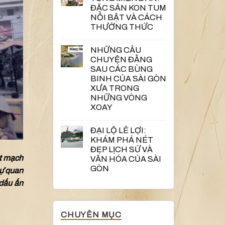
ĐẶC SẢN KON TUM
NỔI BẬT VÀ CÁCH
THƯỞNG THỨC
NHỮNG CÂU
CHUYỆN ĐẰNG
SAU CÁC BÙNG
BINH CỦA SÀI GÒN
XƯA TRONG
NHỮNG VÒNG
XOAY
ĐẠI LỘ LÊ LỢI:
KHÁM PHÁ NÉT
ĐẸP LỊCH SỬ VÀ
ết mạch
VĂN HÓA CỦA SÀI
GÒN
sự quan
 dấu ấn
CHUYÊN MỤC