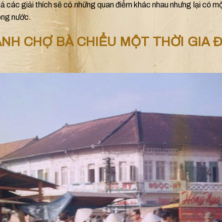
ả các giải thích sẽ có những quan điểm khác nhau nhưng lại có m
ông nước.
NH CHỢ BÀ CHIỂU MỘT THỜI GIA 