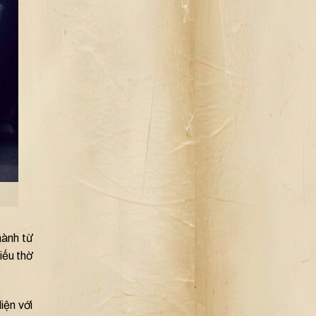
hành từ
iếu thờ
iện với