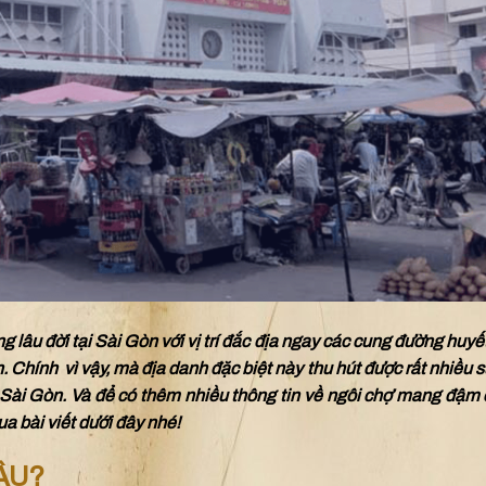
ng lâu đời tại Sài Gòn với vị trí đắc địa ngay các cung đường huy
 Chính vì vậy, mà địa danh đặc biệt này thu hút được rất nhiều 
ới Sài Gòn. Và để có thêm nhiều thông tin về ngôi chợ mang đậm
a bài viết dưới đây nhé!
ÂU?