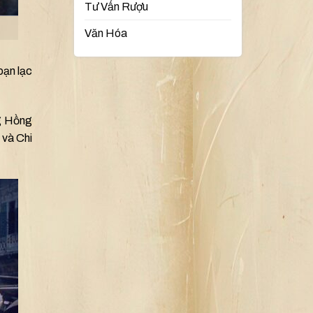
Tư Vấn Rượu
Văn Hóa
oạn lạc
ng Hồng
 và Chi