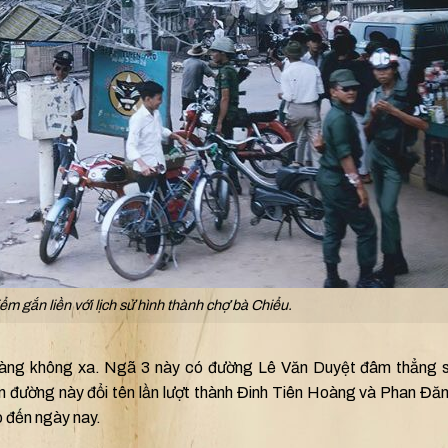
ểm gắn liền với lịch sử hình thành chợ bà Chiểu.
ng không xa. Ngã 3 này có đường Lê Văn Duyệt đâm thẳng s
n đường này đổi tên lần lượt thành Đinh Tiên Hoàng và Phan Đă
o đến ngày nay.