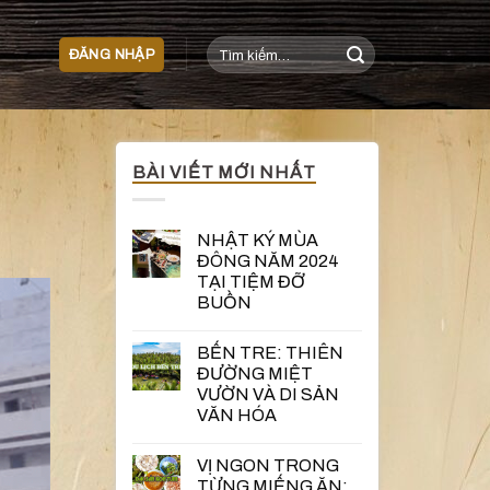
Tìm
ĐĂNG NHẬP
kiếm:
BÀI VIẾT MỚI NHẤT
NHẬT KÝ MÙA
ĐÔNG NĂM 2024
TẠI TIỆM ĐỠ
BUỒN
BẾN TRE: THIÊN
ĐƯỜNG MIỆT
VƯỜN VÀ DI SẢN
VĂN HÓA
VỊ NGON TRONG
TỪNG MIẾNG ĂN: