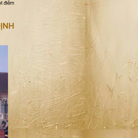
ột điểm
ĐỊNH