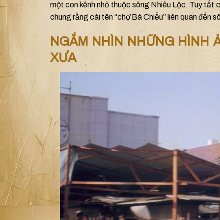
một con kênh nhỏ thuộc sông Nhiêu Lộc. Tuy tất c
chung rằng cái tên “chợ Bà Chiểu” liên quan đến s
NGẮM NHÌN NHỮNG HÌNH Ả
XƯA