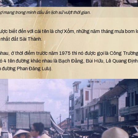
 mang trong mình dấu ấn lịch sử vượt thời gian.
được biết đến với cái tên là chợ Xổm, những năm tháng mưa bom l
 nhất đất Sài Thành.
 nhau, ở thời điểm trước năm 1975 thì nó được gọi là Công Trườ
có 4 tên đường khác nhau là Bạch Đằng, Bùi Hữu, Lê Quang Định
h đường Phan Đăng Lưu).