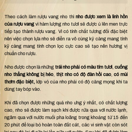
Theo cách làm rượu vang nho thì
nho được xem là linh hồn
của rượu vang
vì hàm lượng nho tươi sẽ được ủ lên men trực
tiếp tạo thành rượu vang. Vì có tính chất tương đối đặc biệt
nên việc chọn lựa nho sẽ diễn ra vô cùng kỹ càng mang tính
kỹ càng mang tính chọn lọc cực cao sẽ tạo nên hương vị
chuẩn cho rượu.
Nho được chọn là những
trái nho phải có màu tím tươi
,
cuống
nho thẳng không bị héo
,
thịt nho có độ đàn hồi cao
,
có mùi
thơm đặc biệt,
lớp vỏ của nho phải có độ căng mọng khi ta
dùng tay bóp vào.
Khi đã chọn được những quả nho ưng ý nhất, có chất lượng
cao, nho sẽ được làm sạch khi được rửa qua với nước lạnh,
ngâm qua với nước muối pha loãng trong khoảng từ 15 đến
20 phút để loại bỏ hoàn toàn đất cát, các vi sinh vật còn sót