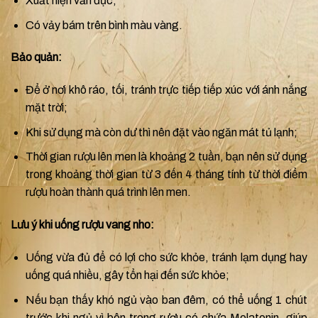
Xuất hiện vẩn đục;
Có vảy bám trên bình màu vàng.
Bảo quản:
Để ở nơi khô ráo, tối, tránh trực tiếp tiếp xúc với ánh nắng
mặt trời;
Khi sử dụng mà còn dư thì nên đặt vào ngăn mát tủ lạnh;
Thời gian rượu lên men là khoảng 2 tuần, bạn nên sử dụng
trong khoảng thời gian từ 3 đến 4 tháng tính từ thời điểm
rượu hoàn thành quá trình lên men.
Lưu ý khi uống rượu vang nho:
Uống vừa đủ để có lợi cho sức khỏe, tránh lạm dụng hay
uống quá nhiều, gây tổn hại đến sức khỏe;
Nếu bạn thấy khó ngủ vào ban đêm, có thể uống 1 chút
trước khi ngủ vì bên trong rượu có chứa Melatonin, giúp