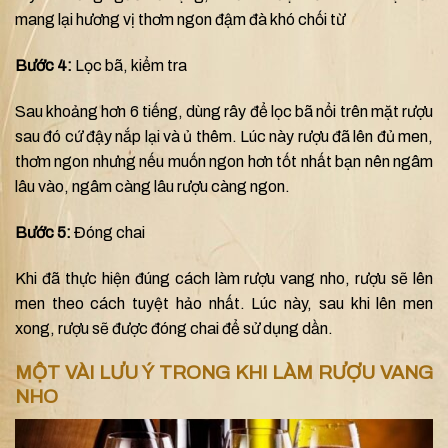
mang lại hương vị thơm ngon đậm đà khó chối từ
Bước 4:
Lọc bã, kiểm tra
Sau khoảng hơn 6 tiếng, dùng rây để lọc bã nổi trên mặt rượu
sau đó cứ đậy nắp lại và ủ thêm. Lúc này rượu đã lên đủ men,
thơm ngon nhưng nếu muốn ngon hơn tốt nhất bạn nên ngâm
lâu vào, ngâm càng lâu rượu càng ngon.
Bước 5:
Đóng chai
Khi đã thực hiện đúng cách làm rượu vang nho, rượu sẽ lên
men theo cách tuyệt hảo nhất. Lúc này, sau khi lên men
xong, rượu sẽ được đóng chai để sử dụng dần.
MỘT VÀI LƯU Ý TRONG KHI LÀM RƯỢU VANG
NHO