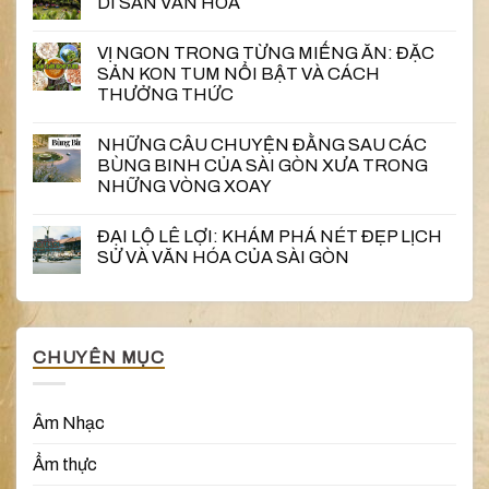
DI SẢN VĂN HÓA
VỊ NGON TRONG TỪNG MIẾNG ĂN: ĐẶC
SẢN KON TUM NỔI BẬT VÀ CÁCH
THƯỞNG THỨC
NHỮNG CÂU CHUYỆN ĐẰNG SAU CÁC
BÙNG BINH CỦA SÀI GÒN XƯA TRONG
NHỮNG VÒNG XOAY
ĐẠI LỘ LÊ LỢI: KHÁM PHÁ NÉT ĐẸP LỊCH
SỬ VÀ VĂN HÓA CỦA SÀI GÒN
CHUYÊN MỤC
Âm Nhạc
Ẩm thực