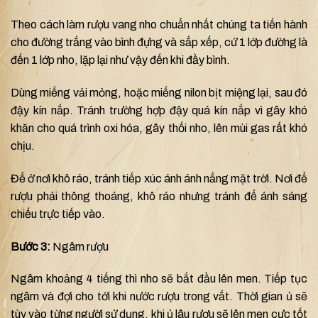
Theo cách làm rượu vang nho chuẩn nhất chúng ta tiến hành
cho đường trắng vào bình đựng và sắp xếp, cứ 1 lớp đường là
đến 1 lớp nho, lặp lại như vậy đến khi đầy bình.
Dùng miếng vải mỏng, hoặc miếng nilon bịt miệng lại, sau đó
đậy kín nắp. Tránh trường hợp đậy quá kín nắp vì gây khó
khăn cho quá trình oxi hóa, gây thối nho, lên mùi gas rất khó
chịu.
Để ở nơi khô ráo, tránh tiếp xúc ánh ánh nắng mặt trời. Nơi để
rượu phải thông thoáng, khô ráo nhưng tránh để ánh sáng
chiếu trực tiếp vào.
Bước 3:
Ngâm rượu
Ngâm khoảng 4 tiếng thì nho sẽ bắt đầu lên men. Tiếp tục
ngâm và đợi cho tới khi nước rượu trong vắt. Thời gian ủ sẽ
tùy vào từng người sử dụng, khi ủ lâu rượu sẽ lên men cực tốt