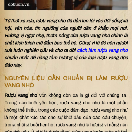
Từ thời xa xưa, rượu vang nho đã dần len lỏi vào đời sống xã
hội, văn hóa, tín ngưỡng của người dân ở khắp mọi nơi.
Hương vị ngọt nhẹ, thơm nồng của rượu vang nho chính là
chất kích thích mê đắm bao thế hệ. Cũng vì lẽ đó nên người
xưa luôn nghiên cứu và cho ra đời
cách làm rượu vang nho
chuẩn nhất để nâng tầm hương vị của loại rượu vang độc
đáo này.
NGUYÊN LIỆU CẦN CHUẨN BỊ LÀM RƯỢU
VANG NHO
Rượu vang nho
vốn không còn xa lạ gì đối với chúng ta.
Trong các buổi yến tiệc, rượu vang nho như là một phần
không thể thiếu, trong các cuộc đàm đạo, rượu vang nho như
là một chất xúc tác cho sự khởi đầu của các câu chuyện,
trong những buổi hẹn hò, rượu vang như là hương vị nồng nàn