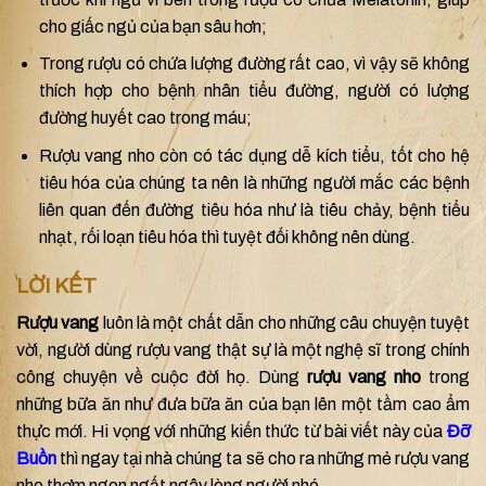
cho giấc ngủ của bạn sâu hơn;
Trong rượu có chứa lượng đường rất cao, vì vậy sẽ không
thích hợp cho bệnh nhân tiểu đường, người có lượng
đường huyết cao trong máu;
Rượu vang nho còn có tác dụng dễ kích tiểu, tốt cho hệ
tiêu hóa của chúng ta nên là những người mắc các bệnh
liên quan đến đường tiêu hóa như là tiêu chảy, bệnh tiểu
nhạt, rối loạn tiêu hóa thì tuyệt đối không nên dùng.
LỜI KẾT
Rượu vang
luôn là một chất dẫn cho những câu chuyện tuyệt
vời, người dùng rượu vang thật sự là một nghệ sĩ trong chính
công chuyện về cuộc đời họ. Dùng
rượu vang nho
trong
những bữa ăn như đưa bữa ăn của bạn lên một tầm cao ẩm
thực mới. Hi vọng với những kiến thức từ bài viết này của
Đỡ
Buồn
thì ngay tại nhà chúng ta sẽ cho ra những mẻ rượu vang
nho thơm ngon ngất ngây lòng người nhé.