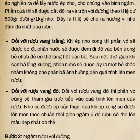
ép nghiền ra để lấy nước ép nho, cho chúng vào bình ngâm.
Phần quả thì sẽ được cắt đôi ra và trộn với đường theo tỉ lệ cứ
500gr đường/1kg nho. Đây là tỉ lệ sẽ cho ra hương vị nho
đậm đà nhất của rượu.
Đối với rượu vang trắng:
Khi ép nho xong thì phần vỏ sẽ
được bỏ đi, phần nước sẽ được đem đi đổ vào bên trong
bể chứa để có thể lắng hết cặn bã. Sau một thời gian khi
cặn bã lắng xuống, phần nước sẽ được lấy ra một bể khác
nhầm không cho phần bã ảnh hưởng đến quá trình lên men
rượu;
Đối với rượu vang đỏ:
Đối với rượu vang đỏ thì phần vỏ
cũng sẽ tham gia trực tiếp vào quá trình lên men của
rượu. Nho sẽ được ép cẩn thận, sau khi ép xong sẽ được
lên men theo chuẩn thời gian ngâm ủ để rượu có thể lên
màu đẹp nhất có thể.
Bước 2:
Ngâm rượu với đường