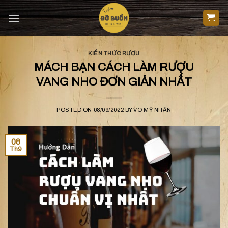
Skip
to
content
KIẾN THỨC RƯỢU
MÁCH BẠN CÁCH LÀM RƯỢU
VANG NHO ĐƠN GIẢN NHẤT
POSTED ON
08/09/2022
BY
VÕ MỸ NHÂN
08
Th9