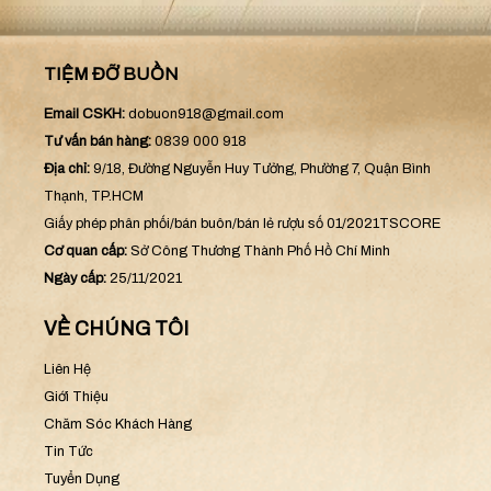
TIỆM ĐỠ BUỒN
Email CSKH:
dobuon918@gmail.com
Tư vấn bán hàng:
0839 000 918
Địa chỉ:
9/18, Đường Nguyễn Huy Tưởng, Phường 7, Quận Bình
Thạnh, TP.HCM
Giấy phép phân phối/bán buôn/bán lẻ rượu số 01/2021TSCORE
Cơ quan cấp:
Sở Công Thương Thành Phố Hồ Chí Minh
Ngày cấp:
25/11/2021
VỀ CHÚNG TÔI
Liên Hệ
Giới Thiệu
Chăm Sóc Khách Hàng
Tin Tức
Tuyển Dụng