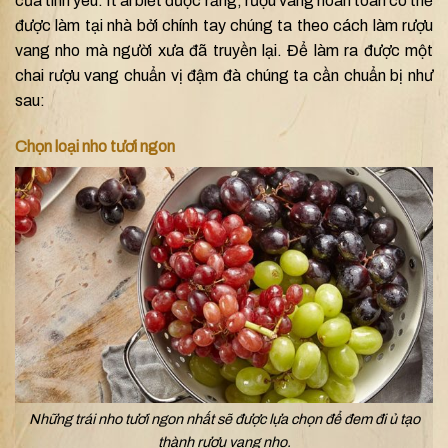
của tình yêu. Ít ai biết được rằng, rượu vang hoàn toàn có thể
được làm tại nhà bởi chính tay chúng ta theo cách làm rượu
vang nho mà người xưa đã truyền lại. Để làm ra được một
chai rượu vang chuẩn vị đậm đà chúng ta cần chuẩn bị như
sau:
Chọn loại nho tươi ngon
Những trái nho tươi ngon nhất sẽ được lựa chọn để đem đi ủ tạo
thành rượu vang nho.