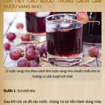
CHI TIẾT CÁC BƯỚC TRONG CÁCH LÀM
RƯỢU VANG NHO
Ủ rượu vang nho theo cách làm rượu vang nho chuẩn nhất cho ra
hương vị rượu tuyệt vời nhất.
Bước 1:
Sơ chế nho
Sau khi rửa và để ráo nước, chúng ta sẽ tiến hành dùng máy