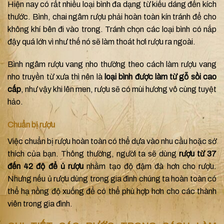
Hiện nay có rất nhiều loại bình đa dạng từ kiểu dáng đến kích
thước. Bình, chai ngâm rượu phải hoàn toàn kín tránh để cho
không khí bên đi vào trong. Tránh chọn các loại bình có nắp
đậy quá lớn vì như thế nó sẽ làm thoát hơi rượu ra ngoài.
Bình ngâm rượu vang nho thường theo cách làm rượu vang
nho truyền từ xưa thì nên là
loại bình được làm từ gỗ sồi cao
cấp
, như vậy khi lên men, rượu sẽ có mùi hương vô cùng tuyệt
hảo.
Chuẩn bị rượu
Việc chuẩn bị rượu hoàn toàn có thể dựa vào nhu cầu hoặc sở
thích của bạn. Thông thường, người ta sẽ dùng
rượu từ 37
đến 42 độ để ủ rượu
nhằm tạo độ đậm đà hơn cho rượu.
Nhưng nếu ủ rượu dùng trong gia đình chúng ta hoàn toàn có
thể hạ nồng độ xuống để có thể phù hợp hơn cho các thành
viên trong gia đình.