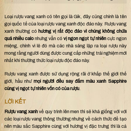
Loại rượu vang xanh có tên gọi là Gik, đây cũng chính là tên
gọi quốc tế của loại rượu vang xanh độc đáo này. Rượu vang
xanh thường có
hương vị rất độc đáo vì chúng không chứa
quá nhiều calo
nhưng vẫn có
vị ngon ngọt tự nhiên
cực ngon
miệng, chính vì lẽ đó mà các nhà sáng lập ra loại rượu này
mong rằng người dùng được cung cấp những trải nghiệm mới
nhất khi thưởng thức loại rượu độc đáo này.
Rượu vang xanh được sử dụng rộng rãi ở khắp thế giới thế
giới, hầu như
mọi người đều say đắm màu xanh Sapphire
cùng vị ngọt tự nhiên vốn có của rượu
.
LỜI KẾT
Rượu vang xanh
về quy trình lên men thì sẽ khá giống với với
các loại rượu vang thông thường nhưng về cách thức để tạo
nên màu sắc Sapphire cùng với hương vị đặc trưng thì là cả