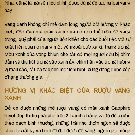
Nha, cũng là nguyên liệu chính được dùng để tạo ra loại vang
này.
Vang xanh không chỉ mê đắm lòng người bởi hương vị khác
biệt, độc đáo mà màu xanh của nó còn thể hiện độ sang
trọng, quý phái của người uốn khiến cho các buổi tiệc với sự
xuất hiện của nó mang một vẻ ngoài cực xa xỉ, trang trọng.
Màu xanh của vang khiến cho tất cả mọi người đều bị chìm
đắm và thu hút trong sắc xanh ấy, chìm hẳn vào trong hương
vị màu sắc, tất cả tạo nên một loại rượu xứng đáng được xếp
ở hạng thương gia.
HƯƠNG VỊ KHÁC BIỆT CỦA RƯỢU VANG
XANH
Để có được những mẻ rượu vang có màu xanh Sapphire
tuyệt đẹp thì họ phải pha trộn 2 loại nho trắng và đỏ để ủ rượu
theo cách bình thường, những trái nho thơm ngon sẽ được
chọn lọc rất kỹ và tỉ mỉ để đạt được độ sáng, ngon ngọt nồng