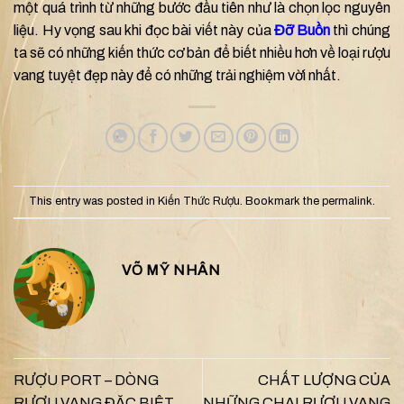
một quá trình từ những bước đầu tiên như là chọn lọc nguyên
liệu. Hy vọng sau khi đọc bài viết này của
Đỡ Buồn
thì chúng
ta sẽ có những kiến thức cơ bản để biết nhiều hơn về loại rượu
vang tuyệt đẹp này để có những trải nghiệm vời nhất.
This entry was posted in
Kiến Thức Rượu
. Bookmark the
permalink
.
VÕ MỸ NHÂN
RƯỢU PORT – DÒNG
CHẤT LƯỢNG CỦA
RƯỢU VANG ĐẶC BIỆT
NHỮNG CHAI RƯỢU VANG