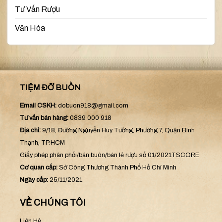
Tư Vấn Rượu
Văn Hóa
TIỆM ĐỠ BUỒN
Email CSKH:
dobuon918@gmail.com
Tư vấn bán hàng:
0839 000 918
Địa chỉ:
9/18, Đường Nguyễn Huy Tưởng, Phường 7, Quận Bình
Thạnh, TP.HCM
Giấy phép phân phối/bán buôn/bán lẻ rượu số 01/2021TSCORE
Cơ quan cấp:
Sở Công Thương Thành Phố Hồ Chí Minh
Ngày cấp:
25/11/2021
VỀ CHÚNG TÔI
Liên Hệ