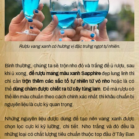
Rượu vang xanh có hương vị đặc trưng ngọt tự nhiên.
Bình thường, chúng ta sẽ trộn nho đỏ và trắng để ủ rượu, sau
khi ủ xong,
để rượu mang màu xanh Sapphire
đẹp lung linh thì
chỉ cần
trộn thêm các sắc tố tự nhiên từ vỏ nho
hoặc là có
thể
dùng chàm được chiết ra từ cây tùng lam
. Để mà rượu có
thể lên màu chuẩn theo cách chính xác nhất thì khâu chuẩn bị
nguyên liệu là cực kỳ quan trọng.
Những nguyên liệu được dùng để tạo nên vang xanh được
chọn lọc cực kì kỹ lưỡng, chi tiết. Nho trắng và đỏ đều là
những loại có chất lượng tiêu chuẩn thuộc top đầu ở Tây Ban