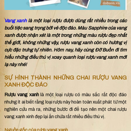
Vang xanh
là một loại rượu được dùng rất nhiều trong các
buổi tiệc sang trọng bởi vẻ độc đáo. Màu Sapphire của vang
xanh được nhận xét là một trong những màu rượu đẹp nhất
thế giới, không những vậy, rượu vang xanh còn có hương vị
cực đặc trưng tự nhiên. Hôm nay, hãy cùng Đỡ Buồn đi tìm
hiểu những điều thú vị xoay quanh loại rượu vang xanh mới
lạ này nhé!
SỰ HÌNH THÀNH NHỮNG CHAI RƯỢU VANG
XANH ĐỘC ĐÁO
Rượu vang xanh
là một loại rượu có màu sắc rất độc đáo
nhưng ít ai biết rằng loại rượu này hoàn toàn xuất phát từ một
nghiên cứu mà ra, những bước đi để tạo nên một chai rượu
vang xanh xinh đẹp lại ẩn chứa rất nhiều điều thú vị.
Nguồn gốc của rượu vang xanh