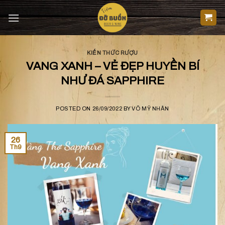
Skip
to
content
KIẾN THỨC RƯỢU
VANG XANH – VẺ ĐẸP HUYỀN BÍ
NHƯ ĐÁ SAPPHIRE
POSTED ON
26/09/2022
BY
VÕ MỸ NHÂN
26
Th9