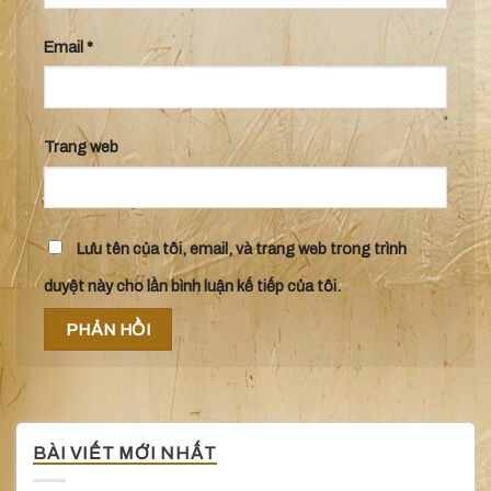
Email
*
Trang web
Lưu tên của tôi, email, và trang web trong trình
duyệt này cho lần bình luận kế tiếp của tôi.
BÀI VIẾT MỚI NHẤT