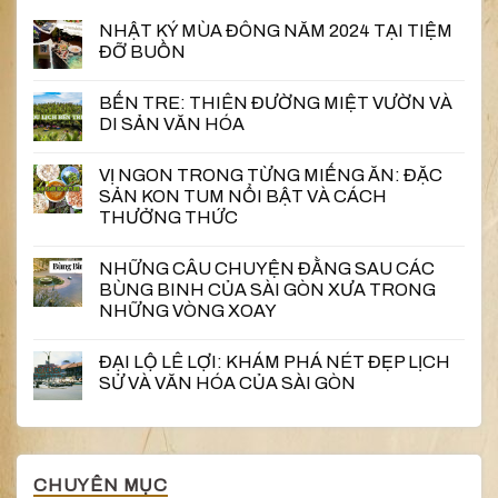
NHẬT KÝ MÙA ĐÔNG NĂM 2024 TẠI TIỆM
ĐỠ BUỒN
BẾN TRE: THIÊN ĐƯỜNG MIỆT VƯỜN VÀ
DI SẢN VĂN HÓA
VỊ NGON TRONG TỪNG MIẾNG ĂN: ĐẶC
SẢN KON TUM NỔI BẬT VÀ CÁCH
THƯỞNG THỨC
NHỮNG CÂU CHUYỆN ĐẰNG SAU CÁC
BÙNG BINH CỦA SÀI GÒN XƯA TRONG
NHỮNG VÒNG XOAY
ĐẠI LỘ LÊ LỢI: KHÁM PHÁ NÉT ĐẸP LỊCH
SỬ VÀ VĂN HÓA CỦA SÀI GÒN
CHUYÊN MỤC