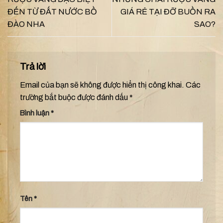
ĐẾN TỪ ĐẤT NƯỚC BỒ
GIÁ RẺ TẠI ĐỠ BUỒN RA
ĐÀO NHA
SAO?
Trả lời
Email của bạn sẽ không được hiển thị công khai.
Các
trường bắt buộc được đánh dấu
*
Bình luận
*
Tên
*