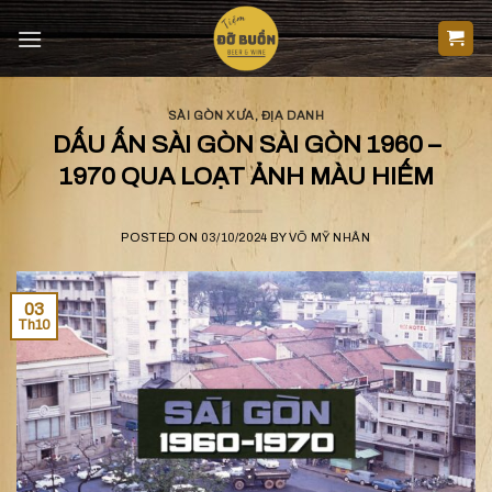
Skip
to
content
SÀI GÒN XƯA
,
ĐỊA DANH
DẤU ẤN SÀI GÒN SÀI GÒN 1960 –
1970 QUA LOẠT ẢNH MÀU HIẾM
POSTED ON
03/10/2024
BY
VÕ MỸ NHÂN
03
Th10