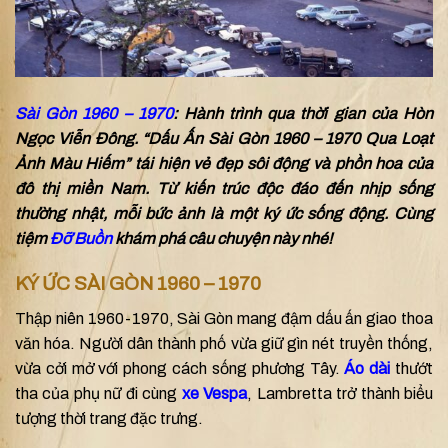
Sài Gòn 1960 – 1970
: Hành trình qua thời gian của Hòn
Ngọc Viễn Đông. “Dấu Ấn Sài Gòn 1960 – 1970 Qua Loạt
Ảnh Màu Hiếm” tái hiện vẻ đẹp sôi động và phồn hoa của
đô thị miền Nam. Từ kiến trúc độc đáo đến nhịp sống
thường nhật, mỗi bức ảnh là một ký ức sống động. Cùng
tiệm
Đỡ Buồn
khám phá câu chuyện này nhé!
KÝ ỨC SÀI GÒN 1960 – 1970
Thập niên 1960-1970, Sài Gòn mang đậm dấu ấn giao thoa
văn hóa. Người dân thành phố vừa giữ gìn nét truyền thống,
vừa cởi mở với phong cách sống phương Tây.
Áo dài
thướt
tha của phụ nữ đi cùng
xe Vespa
, Lambretta trở thành biểu
tượng thời trang đặc trưng.