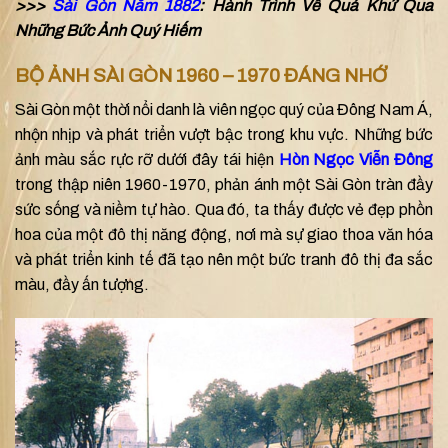
>>>
Sài Gòn Năm 1882
: Hành Trình Về Quá Khứ Qua
Những Bức Ảnh Quý Hiếm
BỘ ẢNH SÀI GÒN 1960 – 1970 ĐÁNG NHỚ
Sài Gòn một thời nổi danh là viên ngọc quý của Đông Nam Á,
nhộn nhịp và phát triển vượt bậc trong khu vực. Những bức
ảnh màu sắc rực rỡ dưới đây tái hiện
Hòn Ngọc Viễn Đông
trong thập niên 1960-1970, phản ánh một Sài Gòn tràn đầy
sức sống và niềm tự hào. Qua đó, ta thấy được vẻ đẹp phồn
hoa của một đô thị năng động, nơi mà sự giao thoa văn hóa
và phát triển kinh tế đã tạo nên một bức tranh đô thị đa sắc
màu, đầy ấn tượng.