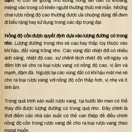
đậm
, vị cồn sẽ giống như luồng nóng lan dần từ khoang
miệng vào trong cổ khiến người thưởng thức mê mẩn. Những
chai rượu nồng độ cao thường được ưa chuộng dùng để đem
đi biếu tặng hay sử dụng trong các dịp trọng đại.
Nồng độ cồn được quyết định dựa vào lượng đường có trong
nho
. Lượng đường trong nho sẽ cao hay thấp tùy thuộc vào
khí hậu, đất vùng trồng nho. Các vùng đất nhiệt đới có nhiều
ánh sáng, nhiệt độ cao, sự chênh lệch nhiệt độ với ngày và
đêm lớn sẽ cho ra loại rượu vang có nồng độ cao, vị ấm và
mạnh, đậm đà. Ngược lại các vùng đất có khí hậu mát mẻ sẽ
cho ra loại rượu vang với nồng độ cồn thấp hơn, vị nhẹ và ít
tính ấm.
Trong quá trình sản xuất rượu vang, tại bước lên men có thể
thay đổi được lượng đường có trong quả nho. Đây chính là
thời điểm các nhà sản xuất có thể can thiệp để điều chỉnh
nồng độ cồn trong rượu vang để cho ra loại rượu vang theo
mong muốn.