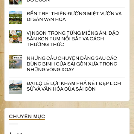
BẾN TRE: THIÊN ĐƯỜNG MIỆT VƯỜN VÀ
DI SẢN VĂN HÓA
VỊ NGON TRONG TỪNG MIẾNG ĂN: ĐẶC
SẢN KON TUM NỔI BẬT VÀ CÁCH
THƯỞNG THỨC
NHỮNG CÂU CHUYỆN ĐẰNG SAU CÁC
BÙNG BINH CỦA SÀI GÒN XƯA TRONG
NHỮNG VÒNG XOAY
ĐẠI LỘ LÊ LỢI: KHÁM PHÁ NÉT ĐẸP LỊCH
SỬ VÀ VĂN HÓA CỦA SÀI GÒN
CHUYÊN MỤC