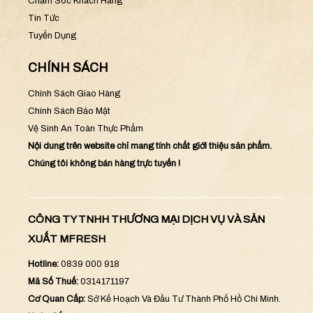
Chăm Sóc Khách Hàng
Tin Tức
Tuyển Dụng
CHÍNH SÁCH
Chính Sách Giao Hàng
Chính Sách Bảo Mật
Vệ Sinh An Toàn Thực Phẩm
Nội dung trên website chỉ mang tính chất giới thiệu sản phẩm.
Chúng tôi không bán hàng trực tuyến !
CÔNG TY TNHH THƯƠNG MẠI DỊCH VỤ VÀ SẢN
XUẤT MFRESH
Hotline:
0839 000 918
Mã Số Thuế:
0314171197
Cơ Quan Cấp:
Sở Kế Hoạch Và Đầu Tư Thành Phố Hồ Chí Minh.