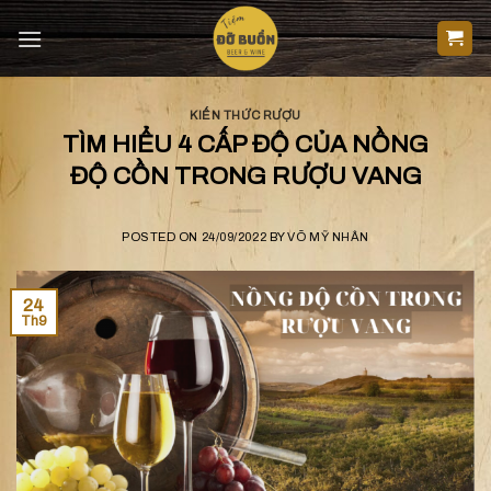
Skip
to
content
KIẾN THỨC RƯỢU
TÌM HIỂU 4 CẤP ĐỘ CỦA NỒNG
ĐỘ CỒN TRONG RƯỢU VANG
POSTED ON
24/09/2022
BY
VÕ MỸ NHÂN
24
Th9