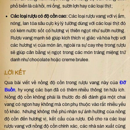
phổ biến là cá hồi, mì ống, sườn lợn hay các loại thịt;
Các loại rượu có độ cồn cao:
Các loại rượu vang với vị ấm,
nóng, lan tỏa sâu cực kỳ lý tưởng dùng với các loại thịt đỏ
có kèm nước sốt có hương vị thiên ngọt như sườn nướng.
Rượu vang mạnh sẽ giúp kích thích vị giác và hòa hợp với
các hương vị của món ăn, ngoài ra sự cay nhẹ trong rượu
sẽ giúp cân bằng vị ngọt trong các món tráng miệng trứ
danh như chocolate hoặc creme brulee.
LỜI KẾT
Qua bài viết về nồng độ cồn trong rượu vang này của
Đỡ
Buồn
, hy vọng các bạn đã có thêm nhiều thông tin hữu ích.
Nồng độ cồn không phải là thước đo để đánh giá một chai
vang có ngon hay không mà còn phụ thuộc vào rất nhiều yếu
tố khác. Nhưng không thể phủ nhận sự ảnh hưởng của nồng
độ cồn đến hương vị, kết cấu của rượu. Để cho ra các loại
rượu vang với nồng độ cồn chính xác, các nhà sản xuất cũng