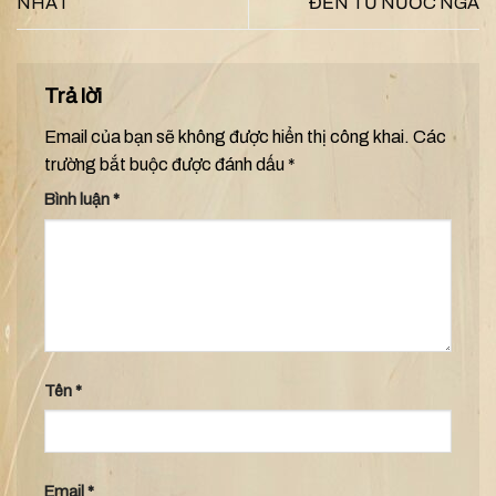
NHẤT
ĐẾN TỪ NƯỚC NGA
Trả lời
Email của bạn sẽ không được hiển thị công khai.
Các
trường bắt buộc được đánh dấu
*
Bình luận
*
Tên
*
Email
*