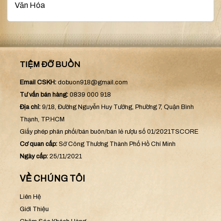
Văn Hóa
TIỆM ĐỠ BUỒN
Email CSKH:
dobuon918@gmail.com
Tư vấn bán hàng:
0839 000 918
Địa chỉ:
9/18, Đường Nguyễn Huy Tưởng, Phường 7, Quận Bình
Thạnh, TP.HCM
Giấy phép phân phối/bán buôn/bán lẻ rượu số 01/2021TSCORE
Cơ quan cấp:
Sở Công Thương Thành Phố Hồ Chí Minh
Ngày cấp:
25/11/2021
VỀ CHÚNG TÔI
Liên Hệ
Giới Thiệu