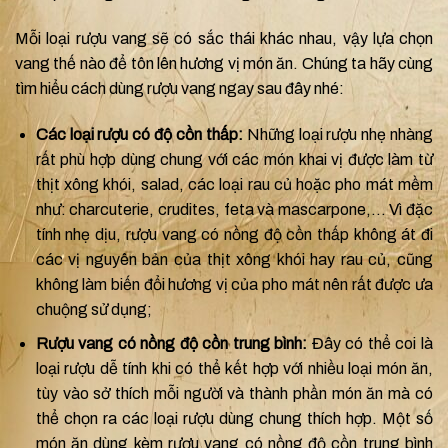
Mỗi loại rượu vang sẽ có sắc thái khác nhau, vậy lựa chọn
vang thế nào để tôn lên hương vị món ăn. Chúng ta hãy cùng
tìm hiểu cách dùng rượu vang ngay sau đây nhé:
Các loại rượu có độ cồn thấp:
Những loại rượu nhẹ nhàng
rất phù hợp dùng chung với các món khai vị được làm từ
thịt xông khói, salad, các loại rau củ hoặc pho mát mềm
như: charcuterie, crudites, feta và mascarpone,… Vì đặc
tính nhẹ dịu, rượu vang có nồng độ cồn thấp không át đi
các vị nguyên bản của thịt xông khói hay rau củ, cũng
không làm biến đổi hương vị của pho mát nên rất được ưa
chuộng sử dụng;
Rượu vang có nồng độ cồn trung bình:
Đây có thể coi là
loại rượu dễ tính khi có thể kết hợp với nhiều loại món ăn,
tùy vào sở thích mỗi người và thành phần món ăn mà có
thể chọn ra các loại rượu dùng chung thích hợp. Một số
món ăn dùng kèm rượu vang có nồng độ cồn trung bình