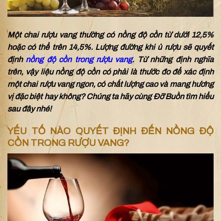
Một chai rượu vang thường có nồng độ cồn từ dưới 12,5%
hoặc có thể trên 14,5%. Lượng đường khi ủ rượu sẽ quyết
định
nồng độ cồn trong rượu vang
. Từ những định nghĩa
trên, vậy liệu nồng độ cồn có phải là thước đo để xác định
một chai rượu vang ngon, có chất lượng cao và mang hương
vị đặc biệt hay không? Chúng ta hãy cùng Đỡ Buồn tìm hiểu
sau đây nhé!
YẾU TỐ NÀO QUYẾT ĐỊNH ĐẾN NỒNG ĐỘ
CỒN TRONG RƯỢU VANG?