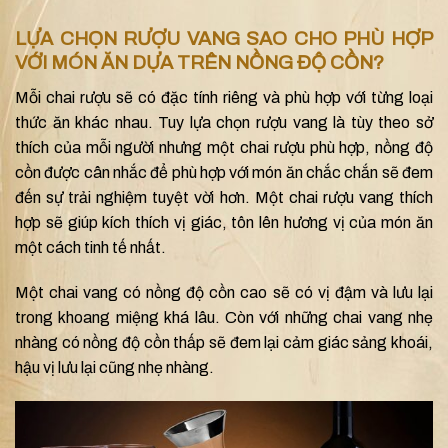
LỰA CHỌN RƯỢU VANG SAO CHO PHÙ HỢP
VỚI MÓN ĂN DỰA TRÊN NỒNG ĐỘ CỒN?
Mỗi chai rượu sẽ có đặc tính riêng và phù hợp với từng loại
thức ăn khác nhau. Tuy lựa chọn rượu vang là tùy theo sở
thích của mỗi người nhưng một chai rượu phù hợp, nồng độ
cồn được cân nhắc để phù hợp với món ăn chắc chắn sẽ đem
đến sự trải nghiệm tuyệt vời hơn. Một chai rượu vang thích
hợp sẽ giúp kích thích vị giác, tôn lên hương vị của món ăn
một cách tinh tế nhất.
Một chai vang có nồng độ cồn cao sẽ có vị đậm và lưu lại
trong khoang miệng khá lâu. Còn với những chai vang nhẹ
nhàng có nồng độ cồn thấp sẽ đem lại cảm giác sảng khoái,
hậu vị lưu lại cũng nhẹ nhàng.