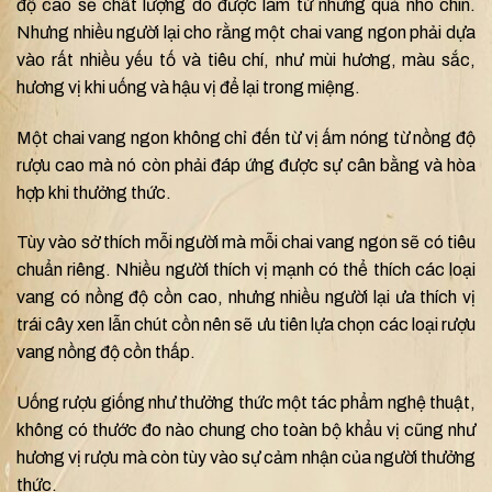
độ cao sẽ chất lượng do được làm từ những quả nho chín.
Nhưng nhiều người lại cho rằng một chai vang ngon phải dựa
vào rất nhiều yếu tố và tiêu chí, như mùi hương, màu sắc,
hương vị khi uống và hậu vị để lại trong miệng.
Một chai vang ngon không chỉ đến từ vị ấm nóng từ nồng độ
rượu cao mà nó còn phải đáp ứng được sự cân bằng và hòa
hợp khi thưởng thức.
Tùy vào sở thích mỗi người mà mỗi chai vang ngon sẽ có tiêu
chuẩn riêng. Nhiều người thích vị mạnh có thể thích các loại
vang có nồng độ cồn cao, nhưng nhiều người lại ưa thích vị
trái cây xen lẫn chút cồn nên sẽ ưu tiên lựa chọn các loại rượu
vang nồng độ cồn thấp.
Uống rượu giống như thưởng thức một tác phẩm nghệ thuật,
không có thước đo nào chung cho toàn bộ khẩu vị cũng như
hương vị rượu mà còn tùy vào sự cảm nhận của người thưởng
thức.