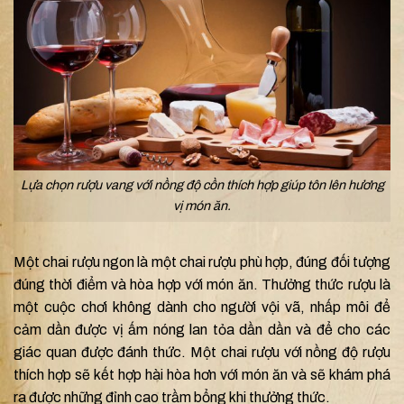
Lựa chọn rượu vang với nồng độ cồn thích hợp giúp tôn lên hương
vị món ăn.
Một chai rượu ngon là một chai rượu phù hợp, đúng đối tượng
đúng thời điểm và hòa hợp với món ăn. Thưởng thức rượu là
một cuộc chơi không dành cho người vội vã, nhấp môi để
cảm dần được vị ấm nóng lan tỏa dần dần và để cho các
giác quan được đánh thức. Một chai rượu với nồng độ rượu
thích hợp sẽ kết hợp hài hòa hơn với món ăn và sẽ khám phá
ra được những đỉnh cao trầm bổng khi thưởng thức.