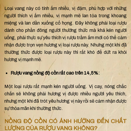
Loại vang này có tính ấm nhiều, vị đậm, phù hợp với những
người thích vị ấm nhiều, vị mạnh mẽ lan tỏa trong khoang
miệng và lan dần xuống cổ họng. Đây không phải loại rượu
dành cho phần đông người thưởng thức mà khá kén người
uống, phải thực sự yêu thích vị rượu trầm ấm mới có thể cảm
nhận được trọn vẹn hương vị loại rượu này. Nhưng một khi đã
thưởng thức được loại rượu này thì rất khó để dứt ra khỏi
hương vị mạnh mẽ.
Rượu vang nồng độ cồn rất cao trên 14,5%:
Một loại rượu rất mạnh kén người uống. Vị cay, nóng chắc
chắn sẽ không phải hương vị được nhiều người yêu thích,
nhưng một khi đã trót yêu hương vị này rồi sẽ cảm nhận được
sự thỏa mãn khi thưởng thức.
NỒNG ĐỘ CỒN CÓ ẢNH HƯỞNG ĐẾN CHẤT
LƯỢNG CỦA RƯỢU VANG KHÔNG?