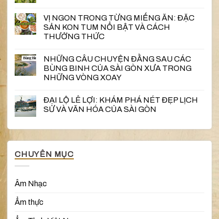
VỊ NGON TRONG TỪNG MIẾNG ĂN: ĐẶC
SẢN KON TUM NỔI BẬT VÀ CÁCH
THƯỞNG THỨC
NHỮNG CÂU CHUYỆN ĐẰNG SAU CÁC
BÙNG BINH CỦA SÀI GÒN XƯA TRONG
NHỮNG VÒNG XOAY
ĐẠI LỘ LÊ LỢI: KHÁM PHÁ NÉT ĐẸP LỊCH
SỬ VÀ VĂN HÓA CỦA SÀI GÒN
CHUYÊN MỤC
Âm Nhạc
Ẩm thực