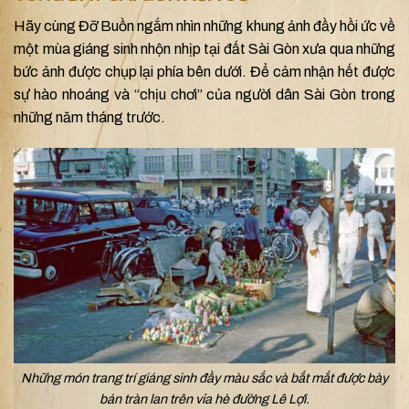
Hãy cùng Đỡ Buồn ngắm nhìn những khung ảnh đầy hồi ức về
một mùa giáng sinh nhộn nhịp tại đất Sài Gòn xưa qua những
bức ảnh được chụp lại phía bên dưới. Để cảm nhận hết được
sự hào nhoáng và “chịu chơi” của người dân Sài Gòn trong
những năm tháng trước.
Những món trang trí giáng sinh đầy màu sắc và bắt mắt được bày
bán tràn lan trên vỉa hè đường Lê Lợi.