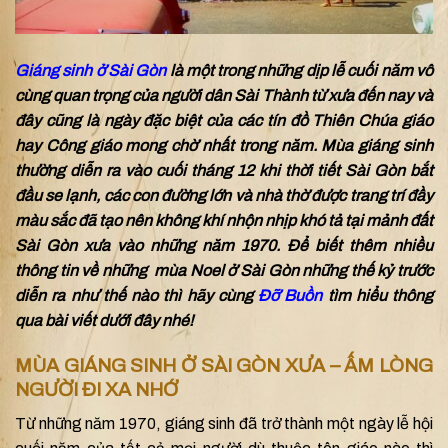
Giáng sinh ở Sài Gòn
là một trong những dịp lễ cuối năm vô
cùng quan trọng của người dân Sài Thành từ xưa đến nay và
đây cũng là ngày đặc biệt của các tín đồ Thiên Chúa giáo
hay Công giáo mong chờ nhất trong năm. Mùa giáng sinh
thường diễn ra vào cuối tháng 12 khi thời tiết Sài Gòn bắt
đầu se lạnh, các con đường lớn và nhà thờ được trang trí đầy
màu sắc đã tạo nên không khí nhộn nhịp khó tả tại mảnh đất
Sài Gòn xưa vào những năm 1970. Để biết thêm nhiều
thông tin về những mùa Noel ở Sài Gòn những thế kỷ trước
diễn ra như thế nào thì hãy cùng
Đỡ Buồn
tìm hiểu thông
qua bài viết dưới đây nhé!
MÙA GIÁNG SINH Ở SÀI GÒN XƯA – ẤM LÒNG
NGƯỜI ĐI XA NHỚ
Từ những năm 1970, giáng sinh đã trở thành một ngày lễ hội