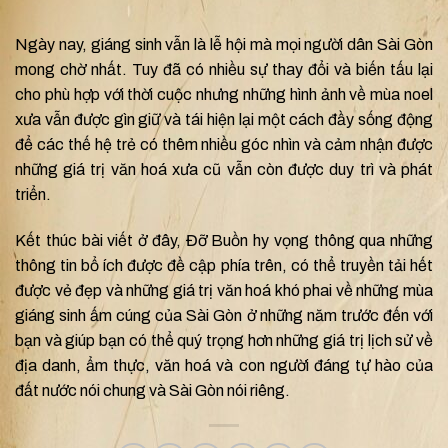
Ngày nay, giáng sinh vẫn là lễ hội mà mọi người dân Sài Gòn
mong chờ nhất. Tuy đã có nhiều sự thay đổi và biến tấu lại
cho phù hợp với thời cuộc nhưng những hình ảnh về mùa noel
xưa vẫn được gìn giữ và tái hiện lại một cách đầy sống động
để các thế hệ trẻ có thêm nhiều góc nhìn và cảm nhận được
những giá trị văn hoá xưa cũ vẫn còn được duy trì và phát
triển.
Kết thúc bài viết ở đây, Đỡ Buồn hy vọng thông qua những
thông tin bổ ích được đề cập phía trên, có thể truyền tải hết
được vẻ đẹp và những giá trị văn hoá khó phai về những mùa
giáng sinh ấm cúng của Sài Gòn ở những năm trước đến với
bạn và giúp bạn có thể quý trọng hơn những giá trị lịch sử về
địa danh, ẩm thực, văn hoá và con người đáng tự hào của
đất nước nói chung và Sài Gòn nói riêng.