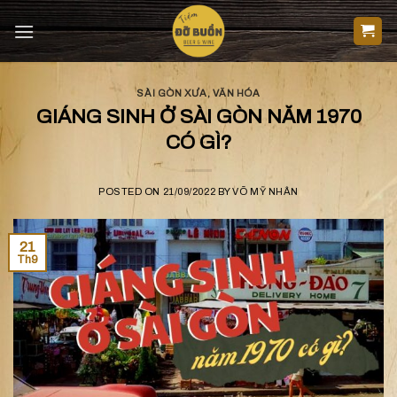
Skip
to
content
SÀI GÒN XƯA
,
VĂN HÓA
GIÁNG SINH Ở SÀI GÒN NĂM 1970
CÓ GÌ?
POSTED ON
21/09/2022
BY
VÕ MỸ NHÂN
21
Th9