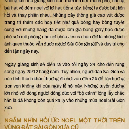
Không khí của giáng sinh bao trùm lên hết thành phố, những
bài hát về đêm noel với lời hát tiếng tây, tiếng ta được bật liên
hồi và thay phiên nhau. Những cây thông giả cao vút được
trang trí thêm các hoạ tiết như quả bóng hay bông tuyết
cùng với những hang đá được làm giả bằng giấy bạc được
phủ sơn mô phỏng cho nơi chúa Jesus chào đời là những hình
ảnh quen thuộc vẫn được người Sài Gòn gìn giữ và duy trì cho
đến tận ngày nay.
Ngày giáng sinh sẽ diễn ra vào tối ngày 24 cho đến rạng
sáng ngày 25/12 hàng năm. Tuy nhiên, người dân Sài Gòn và
các tỉnh thành khác thường đi chơi vào đêm 24 để tận hưởng
trọn vẹn không khí của ngày lễ hội này. Những tuyến đường
lớn nhỏ với dòng người đông đúc với “bộ cánh” lộng lẫy chắc
hẳn là đã không còn quá xa lạ vào những mùa noel Sài Gòn
xưa.
NGẮM NHÌN HỒI ỨC NOEL MỘT THỜI TRÊN
VÙNG ĐẤT SÀI GÒN XƯA CŨ