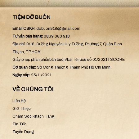
TIỆM ĐỠ BUỒN
Email CSKH:
dobuon918@gmail.com
Tư vấn bán hàng:
0839 000 918
Địa chỉ:
9/18, Đường Nguyễn Huy Tưởng, Phường 7, Quận Bình
Thạnh, TP.HCM
Giấy phép phân phối/bán buôn/bán lẻ rượu số 01/2021TSCORE
Cơ quan cấp:
Sở Công Thương Thành Phố Hồ Chí Minh
Ngày cấp:
25/11/2021
VỀ CHÚNG TÔI
Liên Hệ
Giới Thiệu
Chăm Sóc Khách Hàng
Tin Tức
Tuyển Dụng