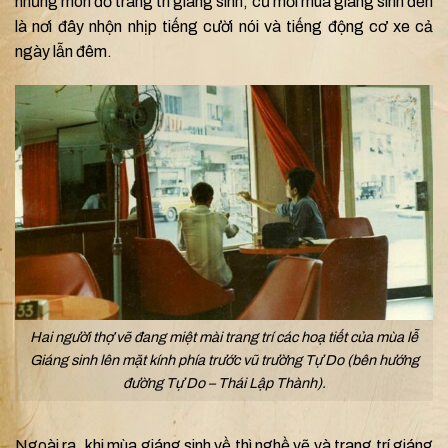
những món đồ trang trí giáng sinh, cứ mỗi mùa giáng sinh đến
là nơi đây nhộn nhịp tiếng cười nói và tiếng động cơ xe cả
ngày lẫn đêm.
Hai người thợ vẽ đang miệt mài trang trí các hoạ tiết của mùa lễ
Giáng sinh lên mặt kính phía trước vũ trường Tự Do (bên hướng
đường Tự Do – Thái Lập Thành).
Ngoài ra, khi mùa giáng sinh về thì nghề vẽ và trang trí giáng