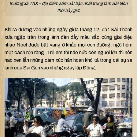
thương xá TAX – địa điểm sầm uất bậc nhất trung tâm Sài Gòn
thời bấy giờ.
Khi ra đường vào những ngày giữa tháng 12, đất Sài Thành
xưa ngập tràn trong ánh đèn đầy màu sắc cùng giai điệu
nhạc Noel được bật vang ở khắp mọi con đường, ngõ hẻm
một cách rộn ràng. Trẻ em thì náo nức còn người lớn thì nôn
nao xen lẫn những cảm xúc hân hoan khó tả trong cái sự se
lạnh của Sài Gòn vào những ngày lập Đông.