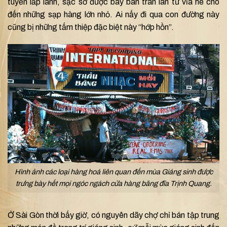
tuyến lấp lánh, sặc sỡ được bày bán tràn lan từ vỉa hè cho
đến những sạp hàng lớn nhỏ. Ai nấy đi qua con đường này
cũng bị những tấm thiệp đặc biệt này “hớp hồn”.
Hình ảnh các loại hàng hoá liên quan đến mùa Giáng sinh được
trưng bày hết mọi ngóc ngách cửa hàng băng đĩa Trịnh Quang.
Ở Sài Gòn thời bấy giờ, có nguyên dãy chợ chỉ bán tập trung