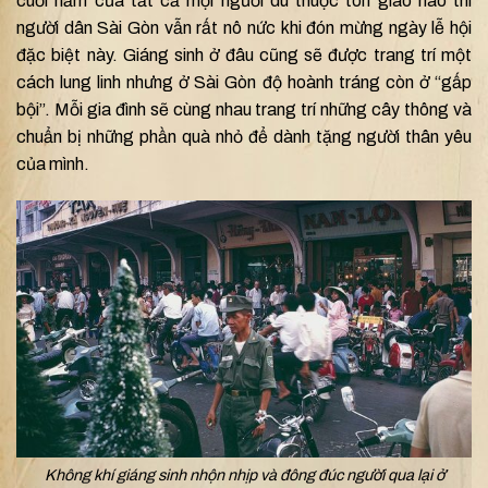
cuối năm của tất cả mọi người dù thuộc tôn giáo nào thì
người dân Sài Gòn vẫn rất nô nức khi đón mừng ngày lễ hội
đặc biệt này. Giáng sinh ở đâu cũng sẽ được trang trí một
cách lung linh nhưng ở Sài Gòn độ hoành tráng còn ở “gấp
bội”. Mỗi gia đình sẽ cùng nhau trang trí những cây thông và
chuẩn bị những phần quà nhỏ để dành tặng người thân yêu
của mình.
Không khí giáng sinh nhộn nhịp và đông đúc người qua lại ở