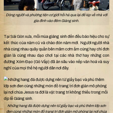
Dòng người và phương tiện cơ giới hối hả qua lại để kịp về nhà với
gia đình vào đêm Giáng sinh.
Tại Sài Gòn xưa, mỗi mùa giáng sinh đến đều báo hiệu cho sự
kết thúc của năm cũ và chào đón năm mới. Người người nhà
nhà cùng nhau quây quần bên mâm cơm ấm cúng hay chỉ đơn
giản là cùng nhau dạo chơi tại các nhà thờ hay những con
đường Xóm Đạo (Gò Vấp) đã ăn sâu vào nếp văn hoá và suy
nghĩ của mọi thế hệ người dân nơi đây.
Những hang đá được dựng nên từ giấy bạc và phủ thêm lớp sơn
đen cùng những món đồ trang trí đơn giản mô phỏng lại nơi chúa