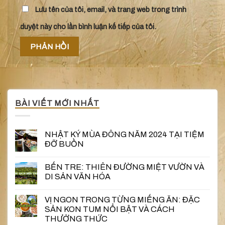
Lưu tên của tôi, email, và trang web trong trình
duyệt này cho lần bình luận kế tiếp của tôi.
BÀI VIẾT MỚI NHẤT
NHẬT KÝ MÙA ĐÔNG NĂM 2024 TẠI TIỆM
ĐỠ BUỒN
BẾN TRE: THIÊN ĐƯỜNG MIỆT VƯỜN VÀ
DI SẢN VĂN HÓA
VỊ NGON TRONG TỪNG MIẾNG ĂN: ĐẶC
SẢN KON TUM NỔI BẬT VÀ CÁCH
THƯỞNG THỨC