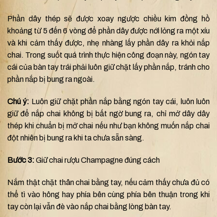
Phần dây thép sẽ được xoay ngược chiều kim đồng hồ
khoảng từ 5 đến 6 vòng để phần dây được nới lỏng ra một xíu
và khi cảm thấy được, nhẹ nhàng lấy phần dây ra khỏi nắp
chai. Trong suốt quá trình thực hiện công đoạn này, ngón tay
cái của bàn tay trái phải luôn giữ chặt lấy phần nắp, tránh cho
phần nắp bị bung ra ngoài.
Chú ý:
Luôn giữ chặt phần nắp bằng ngón tay cái, luôn luôn
giữ để nắp chai không bị bất ngờ bung ra, chỉ mở dây dây
thép khi chuẩn bị mở chai nếu như bạn không muốn nắp chai
đột nhiên bị bung ra khi ta chưa sẵn sàng.
Bước 3:
Giữ chai rượu Champagne đúng cách
Nắm thật chặt thân chai bằng tay, nếu cảm thấy chưa đủ có
thể tì vào hông hay phía bên cùng phía bên thuận trong khi
tay còn lại vẫn đè vào nắp chai bằng lòng bàn tay.