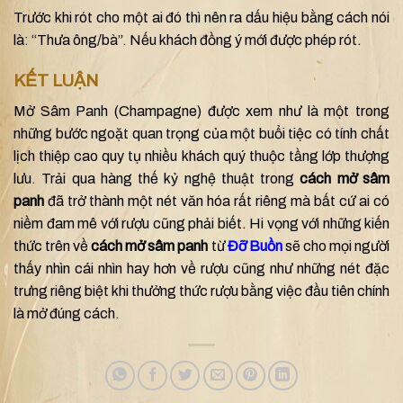
Trước khi rót cho một ai đó thì nên ra dấu hiệu bằng cách nói
là: “Thưa ông/bà”. Nếu khách đồng ý mới được phép rót.
KẾT LUẬN
Mở Sâm Panh (Champagne) được xem như là một trong
những bước ngoặt quan trọng của một buổi tiệc có tính chất
lịch thiệp cao quy tụ nhiều khách quý thuộc tầng lớp thượng
lưu. Trải qua hàng thế kỷ nghệ thuật trong
cách mở sâm
panh
đã trở thành một nét văn hóa rất riêng mà bất cứ ai có
niềm đam mê với rượu cũng phải biết. Hi vọng với những kiến
thức trên về
cách mở sâm panh
từ
Đỡ Buồn
sẽ cho mọi người
thấy nhìn cái nhìn hay hơn về rượu cũng như những nét đặc
trưng riêng biệt khi thưởng thức rượu bằng việc đầu tiên chính
là mở đúng cách.