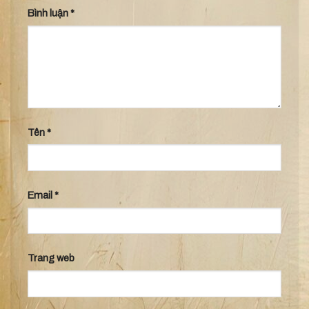
Bình luận
*
Tên
*
Email
*
Trang web