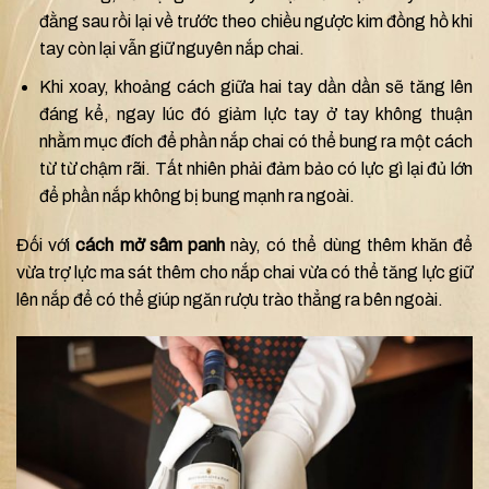
đằng sau rồi lại về trước theo chiều ngược kim đồng hồ khi
tay còn lại vẫn giữ nguyên nắp chai.
Khi xoay, khoảng cách giữa hai tay dần dần sẽ tăng lên
đáng kể, ngay lúc đó giảm lực tay ở tay không thuận
nhằm mục đích để phần nắp chai có thể bung ra một cách
từ từ chậm rãi. Tất nhiên phải đảm bảo có lực gì lại đủ lớn
để phần nắp không bị bung mạnh ra ngoài.
Đối với
cách mở sâm panh
này, có thể dùng thêm khăn để
vừa trợ lực ma sát thêm cho nắp chai vừa có thể tăng lực giữ
lên nắp để có thể giúp ngăn rượu trào thẳng ra bên ngoài.