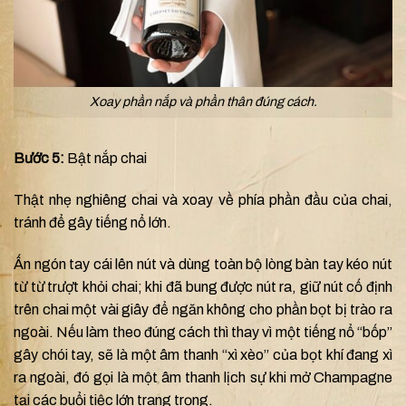
Xoay phần nắp và phần thân đúng cách.
Bước 5:
Bật nắp chai
Thật nhẹ nghiêng chai và xoay về phía phần đầu của chai,
tránh để gây tiếng nổ lớn.
Ấn ngón tay cái lên nút và dùng toàn bộ lòng bàn tay kéo nút
từ từ trượt khỏi chai; khi đã bung được nút ra, giữ nút cố định
trên chai một vài giây để ngăn không cho phần bọt bị trào ra
ngoài. Nếu làm theo đúng cách thì thay vì một tiếng nổ “bốp”
gây chói tay, sẽ là một âm thanh “xì xèo” của bọt khí đang xì
ra ngoài, đó gọi là một âm thanh lịch sự khi mở Champagne
tại các buổi tiệc lớn trang trọng.