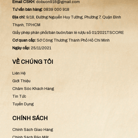
Email CSKH:
dobuon918@gmail.com
Tư vấn bán hàng:
0839 000 918
Địa chỉ:
9/18, Đường Nguyễn Huy Tưởng, Phường 7, Quận Bình
Thạnh, TP.HCM
Giấy phép phân phối/bán buôn/bán lẻ rượu số 01/2021TSCORE
Cơ quan cấp:
Sở Công Thương Thành Phố Hồ Chí Minh
Ngày cấp:
25/11/2021
VỀ CHÚNG TÔI
Liên Hệ
Giới Thiệu
Chăm Sóc Khách Hàng
Tin Tức
Tuyển Dụng
CHÍNH SÁCH
Chính Sách Giao Hàng
Chính Sách Bảo Mật