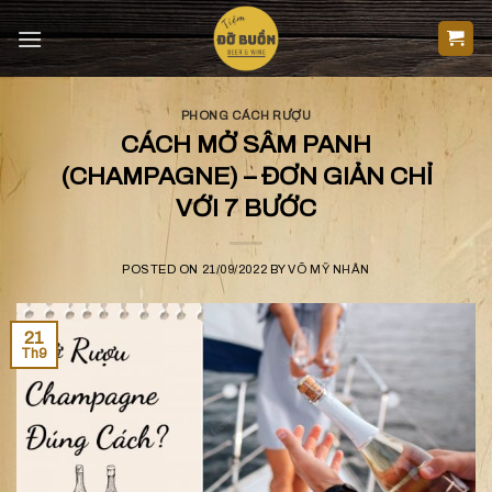
Skip
to
content
PHONG CÁCH RƯỢU
CÁCH MỞ SÂM PANH
(CHAMPAGNE) – ĐƠN GIẢN CHỈ
VỚI 7 BƯỚC
POSTED ON
21/09/2022
BY
VÕ MỸ NHÂN
21
Th9