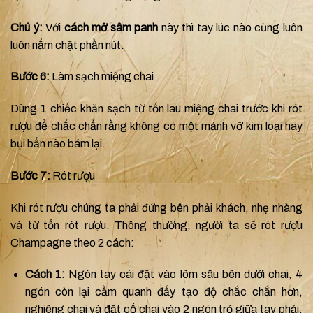
Chú ý:
Với
cách mở sâm panh
này thì tay lúc nào cũng luôn
luôn nắm chặt phần nút.
Bước 6:
Làm sạch miệng chai
Dùng 1 chiếc khăn sạch từ tốn lau miệng chai trước khi rót
rượu để chắc chắn rằng không có một mảnh vỡ kim loại hay
bụi bẩn nào bám lại.
Bước 7:
Rót rượu
Khi rót rượu chúng ta phải đứng bên phải khách, nhẹ nhàng
và từ tốn rót rượu.
Thông thường, người ta sẽ rót rượu
Champagne theo 2 cách:
Cách 1:
Ngón tay cái đặt vào lõm sâu bên dưới chai, 4
ngón còn lại cầm quanh đấy tạo độ chắc chắn hơn,
nghiêng chai và đặt cổ chai vào 2 ngón trỏ giữa tay phải.