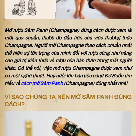
Mở rượu Sâm Panh (Champagne) đúng cách được xem là
một quy chuẩn, thước đo đầu tiên của việc thưởng thức
Champagne. Người mở Champagne theo cách chuẩn nhất
thể hiện sự tôn trọng của mình đối với rượu cũng như nâng
cao giá trị kiến thức về rượu của bản thân trong mắt người
khác. Có thể nói, việc mở rượu Champagne được xem như
cả một nghệ thuật. Hãy ngồi lên bàn tiệc cùng Đỡ Buồn tìm
hiểu về
cách mở Sâm Panh
(Champagne) đúng nhất nhé!
VÌ SAO CHÚNG TA NÊN MỞ SÂM PANH ĐÚNG
CÁCH?