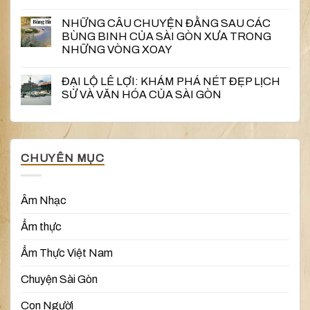
NHỮNG CÂU CHUYỆN ĐẰNG SAU CÁC
BÙNG BINH CỦA SÀI GÒN XƯA TRONG
NHỮNG VÒNG XOAY
ĐẠI LỘ LÊ LỢI: KHÁM PHÁ NÉT ĐẸP LỊCH
SỬ VÀ VĂN HÓA CỦA SÀI GÒN
CHUYÊN MỤC
Âm Nhạc
Ẩm thực
Ẩm Thực Việt Nam
Chuyện Sài Gòn
Con Người