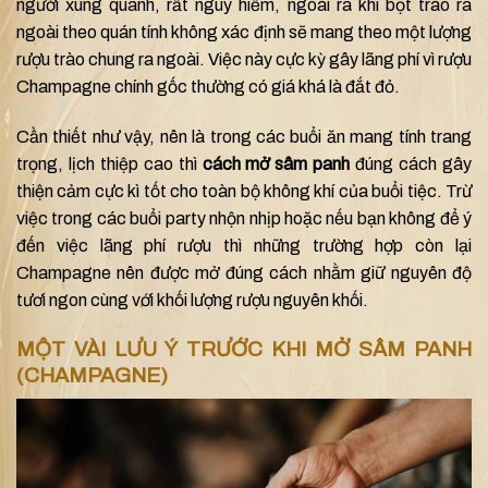
người xung quanh, rất nguy hiểm, ngoài ra khi bọt trào ra
ngoài theo quán tính không xác định sẽ mang theo một lượng
rượu trào chung ra ngoài. Việc này cực kỳ gây lãng phí vì rượu
Champagne chính gốc thường có giá khá là đắt đỏ.
Cần thiết như vậy, nên là trong các buổi ăn mang tính trang
trọng, lịch thiệp cao thì
cách mở sâm panh
đúng cách gây
thiện cảm cực kì tốt cho toàn bộ không khí của buổi tiệc. Trừ
việc trong các buổi party nhộn nhịp hoặc nếu bạn không để ý
đến việc lãng phí rượu thì những trường hợp còn lại
Champagne nên được mở đúng cách nhằm giữ nguyên độ
tươi ngon cùng với khối lượng rượu nguyên khối.
MỘT VÀI LƯU Ý TRƯỚC KHI MỞ SÂM PANH
(CHAMPAGNE)