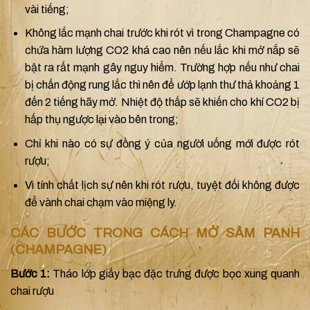
vài tiếng;
Không lắc mạnh chai trước khi rót vì trong Champagne có
chứa hàm lượng CO2 khá cao nên nếu lắc khi mở nắp sẽ
bật ra rất mạnh gây nguy hiểm. Trường hợp nếu như chai
bị chấn động rung lắc thì nên để ướp lạnh thư thả khoảng 1
đến 2 tiếng hãy mở. Nhiệt độ thấp sẽ khiến cho khí CO2 bị
hấp thụ ngược lại vào bên trong;
Chỉ khi nào có sự đồng ý của người uống mới được rót
rượu;
Vì tính chất lịch sự nên khi rót rượu, tuyệt đối không được
để vành chai chạm vào miệng ly.
CÁC BƯỚC TRONG CÁCH MỞ SÂM PANH
(CHAMPAGNE)
Bước 1:
Tháo lớp giấy bạc đặc trưng được bọc xung quanh
chai rượu