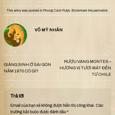
This entry was posted in
Phong Cách Rượu
. Bookmark the
permalink
.
VÕ MỸ NHÂN
RƯỢU VANG MONTES –
GIÁNG SINH Ở SÀI GÒN
HƯƠNG VỊ TƯƠI MÁT ĐẾN
NĂM 1970 CÓ GÌ?
TỪ CHILE
Trả lời
Email của bạn sẽ không được hiển thị công khai.
Các
trường bắt buộc được đánh dấu
*