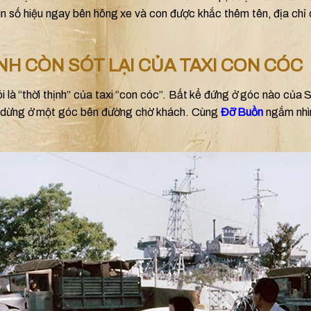
in số hiệu ngay bên hông xe và con được khắc thêm tên, địa chỉ 
H CÒN SÓT LẠI CỦA TAXI CON CÓC
 là “thời thịnh” của taxi “con cóc”. Bất kể đứng ở góc nào của 
hì dừng ở một góc bên đường chờ khách. Cùng
Đỡ Buồn
ngắm nhìn