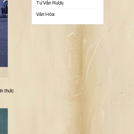
Tư Vấn Rượu
Văn Hóa
nh thức