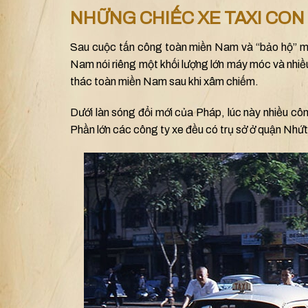
NHỮNG CHIẾC XE TAXI CON
Sau cuộc tấn công toàn miền Nam và “bảo hộ” mi
Nam nói riêng một khối lượng lớn máy móc và nhiều l
thác toàn miền Nam sau khi xâm chiếm.
Dưới làn sóng đổi mới của Pháp, lúc này nhiều côn
Phần lớn các công ty xe đều có trụ sở ở quận Nhứt