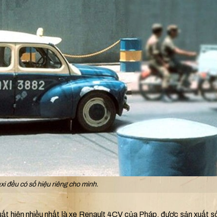
axi đều có số hiệu riêng cho mình.
uất hiện nhiều nhất là xe Renault 4CV của Pháp, được sản xuất s