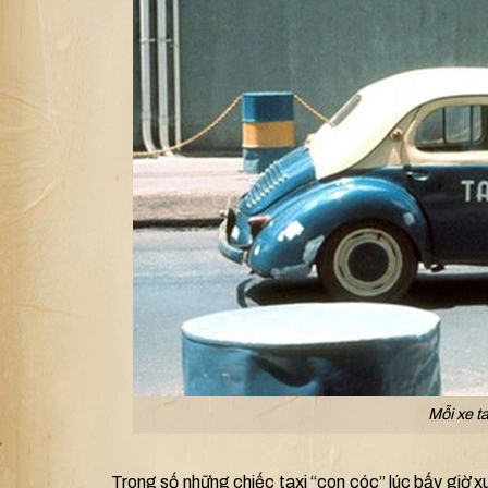
Mỗi xe t
Trong số những chiếc taxi “con cóc” lúc bấy giờ x