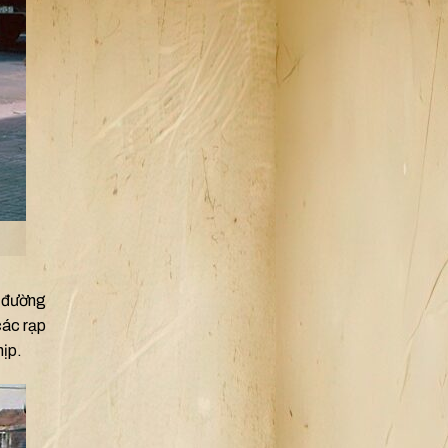
n đường
các rạp
hịp.