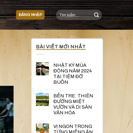
Tìm
ĐĂNG NHẬP
kiếm:
BÀI VIẾT MỚI NHẤT
NHẬT KÝ MÙA
ĐÔNG NĂM 2024
TẠI TIỆM ĐỠ
BUỒN
BẾN TRE: THIÊN
ĐƯỜNG MIỆT
VƯỜN VÀ DI SẢN
VĂN HÓA
VỊ NGON TRONG
TỪNG MIẾNG ĂN: