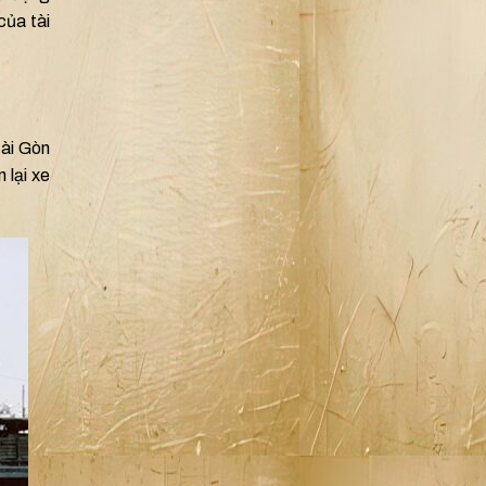
của tài
Sài Gòn
 lại xe