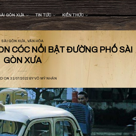
SÀI GÒN XƯA
TIN TỨC
KIẾN THỨC
SÀI GÒN XƯA
,
VĂN HÓA
ON CÓC NỔI BẬT ĐƯỜNG PHỐ SÀI
GÒN XƯA
ED ON
31/07/2022
BY
VÕ MỸ NHÂN