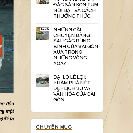
ĐẶC SẢN KON TUM
NỔI BẬT VÀ CÁCH
THƯỞNG THỨC
NHỮNG CÂU
CHUYỆN ĐẰNG
SAU CÁC BÙNG
BINH CỦA SÀI GÒN
XƯA TRONG
NHỮNG VÒNG
XOAY
ĐẠI LỘ LÊ LỢI:
KHÁM PHÁ NÉT
ĐẸP LỊCH SỬ VÀ
VĂN HÓA CỦA SÀI
GÒN
cho đến
úng một
gười ta
CHUYÊN MỤC