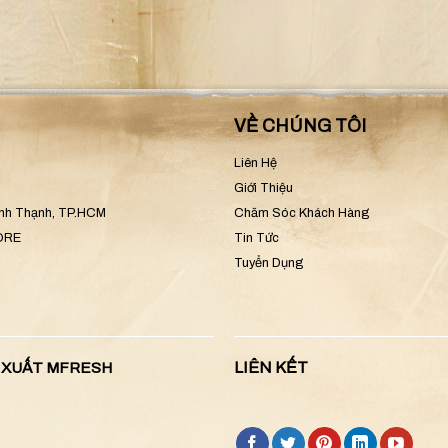
VỀ CHÚNG TÔI
Liên Hệ
Giới Thiệu
ình Thạnh, TP.HCM
Chăm Sóc Khách Hàng
CORE
Tin Tức
Tuyển Dụng
LIÊN KẾT
N XUẤT MFRESH