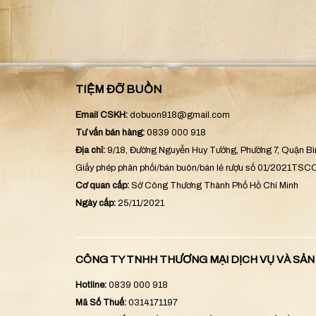
TIỆM ĐỠ BUỒN
Email CSKH:
dobuon918@gmail.com
Tư vấn bán hàng:
0839 000 918
Địa chỉ:
9/18, Đường Nguyễn Huy Tưởng, Phường 7, Quận B
Giấy phép phân phối/bán buôn/bán lẻ rượu số 01/2021TS
Cơ quan cấp:
Sở Công Thương Thành Phố Hồ Chí Minh
Ngày cấp:
25/11/2021
CÔNG TY TNHH THƯƠNG MẠI DỊCH VỤ VÀ SẢ
Hotline:
0839 000 918
Mã Số Thuế:
0314171197