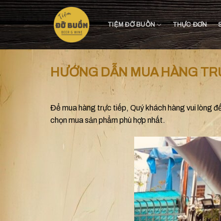
Skip
to
TIỆM ĐỠ BUỒN
THỰC ĐƠN
content
HƯỚNG DẪN MUA HÀNG TRỰ
Để mua hàng trực tiếp, Quý khách hàng vui lòng đến
chọn mua sản phẩm phù hợp nhất.