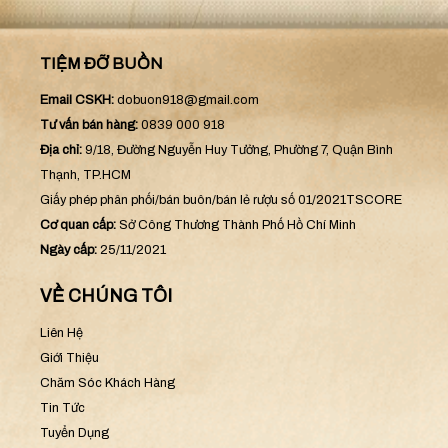
TIỆM ĐỠ BUỒN
Email CSKH:
dobuon918@gmail.com
Tư vấn bán hàng:
0839 000 918
Địa chỉ:
9/18, Đường Nguyễn Huy Tưởng, Phường 7, Quận Bình
Thạnh, TP.HCM
Giấy phép phân phối/bán buôn/bán lẻ rượu số 01/2021TSCORE
Cơ quan cấp:
Sở Công Thương Thành Phố Hồ Chí Minh
Ngày cấp:
25/11/2021
VỀ CHÚNG TÔI
Liên Hệ
Giới Thiệu
Chăm Sóc Khách Hàng
Tin Tức
Tuyển Dụng